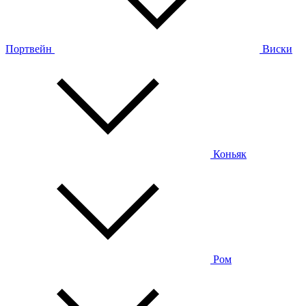
Портвейн
Виски
Коньяк
Ром