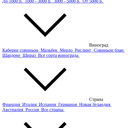
До 1000 р.
1000 - 3000 р.
3000 - 5000 р.
От 5000 р.
Виноград
Каберне совиньон
Мальбек
Мерло
Рислинг
Совиньон блан
Шардоне
Шираз
Все сорта винограда
Страна
Франция
Италия
Испания
Германия
Новая Зеландия
Австралия
Россия
Все страны