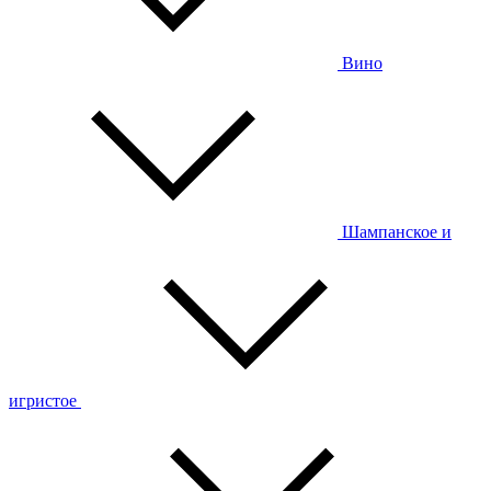
Вино
Шампанское и
игристое