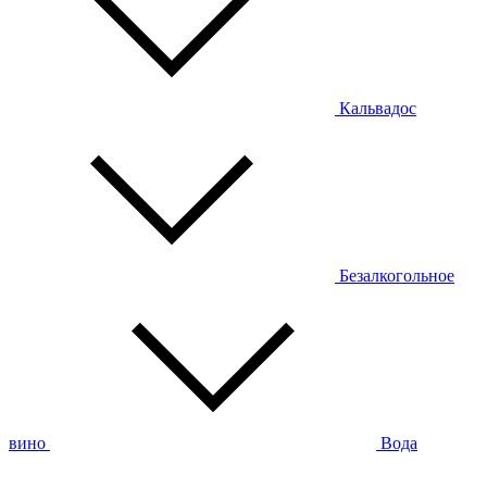
Кальвадос
Безалкогольное
вино
Вода