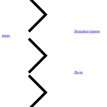
Безалкогольное
вино
Вода