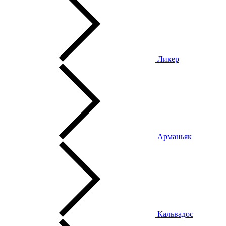
Ликер
Арманьяк
Кальвадос