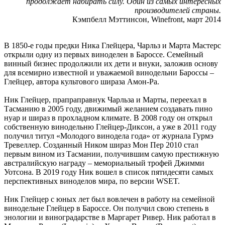
продолжает набирать силу. Один из самых интересных
производителей страны.
Кэмпбелл Мэттинсон, Winefront, март 2014
В 1850-е годы предки Ника Глейцера, Чарльз и Марта Мастерс
открыли одну из первых виноделен в Бароссе. Семейный
винный бизнес продолжили их дети и внуки, заложив основу
для всемирно известной и уважаемой винодельни Бароссы –
Глейцер, автора культового шираза Амон-Ра.
Ник Глейцер, прапраправнук Чарльза и Марты, переехал в
Тасманию в 2005 году, движимый желанием создавать пино
нуар и шираз в прохладном климате. В 2008 году он открыл
собственную винодельню Глейцер-Диксон, а уже в 2011 году
получил титул «Молодого винодела года» от журнала Гурмэ
Тревеллер. Созданный Ником шираз Мон Пер 2010 стал
первым вином из Тасмании, получившим самую престижную
австралийскую награду – мемориальный трофей Джимми
Уотсона. В 2019 году Ник вошел в список пятидесяти самых
перспективных виноделов мира, по версии WSET.
Ник Глейцер с юных лет был вовлечен в работу на семейной
винодельне Глейцер в Бароссе. Он получил свою степень в
энологии и виноградарстве в Маргарет Ривер. Ник работал в