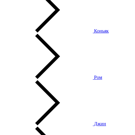
Коньяк
Ром
Джин