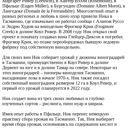
Маргарет Ривер (Leeuwin), в Хантер Вэлли (Rosemount), в
Пфальце (Eugen Müller), в Бургундии (Domaine Albert Morot), в
Лангедоке (Domain de la Ferrrandière). Многолетний опыт в
разных регионах и любовь к пино нуар привели Ника в
Тасманию, где изначально он работал сообща с Аланом Руссо
и Эндрю Худом на винодельне Фрогмор Крик (Frogmore
Creek) в долине Коул Ривер. В 2008 году Ник открыл свой
проект и поначалу создавал вина Глейцер-Диксон в погребах
Фрогмор Крик, но позже переоборудовал бывшую ледовую
фабрику под собственную винодельню.
Для своих вин Ник собирает урожай у дюжины виноградарей
в Тасмании, преимущественно в Коул Ривер и долине
Дервент на юге и в долине Тамар на севере. Некоторые из
этих виноградарей – пионеры виноделия Тасмании,
высадившие лозы в начале 1970-х. Ник также посадил
собственный виноградник размером 12 га в Коул Ривер, и
первый его урожай планируется в 2022 году.
Ник создает вина из трех своих любимых и глубоко
изученных сортов – рислинга, пино нуар и шираза.
Имея опыт работы в Пфальце, Ник перенес немецкую
практику сбора урожая на Тасманию. Так, Ник выбирает
время сбора урожая, основываясь на содержании кислот и