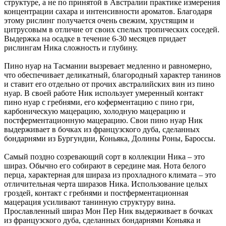
структуре, а не по принятой в Австралии практике измерения
концентрации сахара и интенсивности ароматов. Благодаря
этому рислинг получается очень свежим, хрустящим и
цитрусовым в отличие от своих спелых тропических соседей.
Выдержка на осадке в течение 6-30 месяцев придает
рислингам Ника сложность и глубину.
Пино нуар на Тасмании вызревает медленно и равномерно,
что обеспечивает деликатный, благородный характер танинов
и ставит его отдельно от прочих австралийских вин из пино
нуар. В своей работе Ник использует умеренный контакт
пино нуар с гребнями, его коферментацию с пино гри,
карбоническую мацерацию, холодную мацерацию и
постферментационную мацерацию. Свои пино нуар Ник
выдерживает в бочках из французского дуба, сделанных
бондарнями из Бургундии, Коньяка, Долины Роны, Бароссы.
Самый поздно созревающий сорт в коллекции Ника – это
шираз. Обычно его собирают в середине мая. Нота белого
перца, характерная для шираза из прохладного климата – это
отличительная черта ширазов Ника. Использование целых
гроздей, контакт с гребнями и постферментационная
мацерация усиливают танинную структуру вина.
Прославленный шираз Мон Пер Ник выдерживает в бочках
из французского дуба, сделанных бондарнями Коньяка и