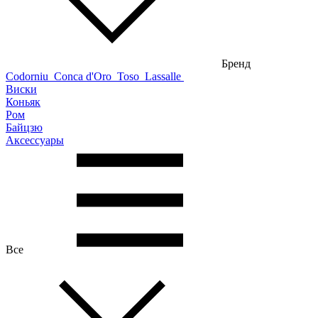
Бренд
Codorniu
Conca d'Oro
Toso
Lassalle
Виски
Коньяк
Ром
Байцзю
Аксессуары
Все