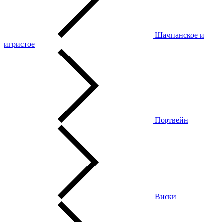
Шампанское и
игристое
Портвейн
Виски