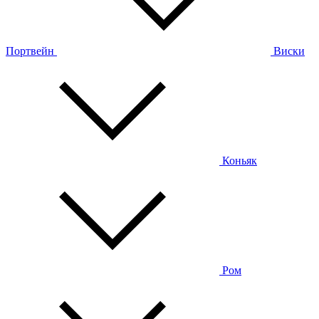
Портвейн
Виски
Коньяк
Ром