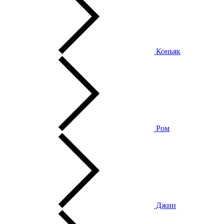
Коньяк
Ром
Джин