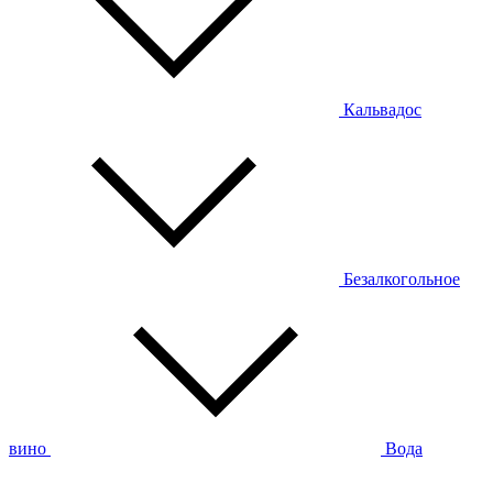
Кальвадос
Безалкогольное
вино
Вода