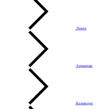
Ликер
Арманьяк
Кальвадос