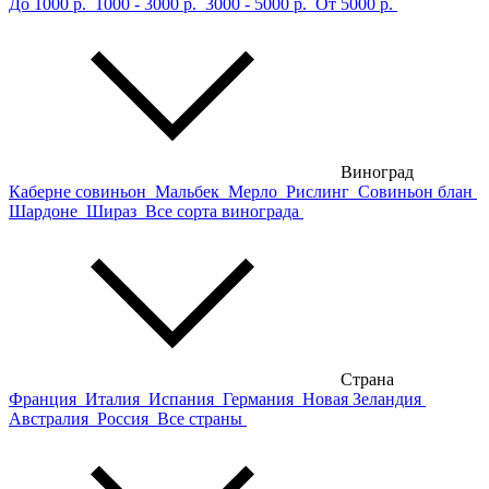
До 1000 р.
1000 - 3000 р.
3000 - 5000 р.
От 5000 р.
Виноград
Каберне совиньон
Мальбек
Мерло
Рислинг
Совиньон блан
Шардоне
Шираз
Все сорта винограда
Страна
Франция
Италия
Испания
Германия
Новая Зеландия
Австралия
Россия
Все страны