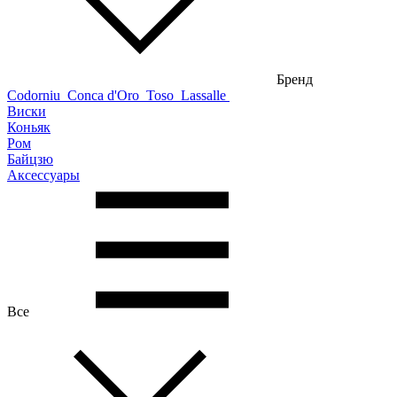
Бренд
Codorniu
Conca d'Oro
Toso
Lassalle
Виски
Коньяк
Ром
Байцзю
Аксессуары
Все