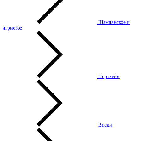
Шампанское и
игристое
Портвейн
Виски