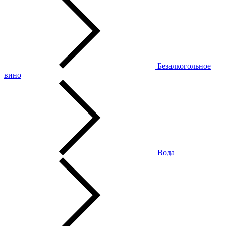
Безалкогольное
вино
Вода