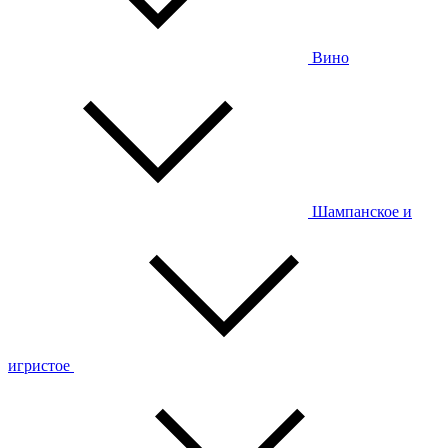
Вино
Шампанское и
игристое