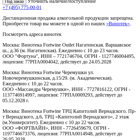
Уточнить наличие/поступление
Под заказ
+7 (495) 775-00-01
Дистанционная продажа алкогольной продукции запрещена.
Приобрести товар вы можете в одной из наших
«Винотек»
.
Посмотреть адреса винотек
Москва: Винотека Fortwine Outlet Нагатинская. Варшавское
ш., д.36 (м. Нагатинская). Ежедневно с 10 до 23 часов.
ООО "Фортуна", ИНН – 7721746704, ОГРН - 1127746004495,
лицензия: 77РПА0004042, действует до 24.05.2028
Москва: Винотека Fortwine Черемушки ул.
Новочеремушкинская, д.15/29. (м. Академическая).
Ежедневно с 10 до 22 часов.
ООО «Массандра Черемушки», ИНН - 7727816122, ОГРН -
1137746914997, лицензия: 77РПА0009293, действует до
05.12.2028 г.
Москва: Винотека Fortwine ТРЦ Капитолий Вернадского. Пр-
т Вернадского, д.6, ТРЦ «Капитолий Вернадского», 2 этаж
(м.Университет). Ежедневно с 10 до 22 часов.
ООО «ФОРТВАЙН», ИНН - 7726459679, ОГРН -
1197746673376, лицензия: 77РПА0014948, действует до
26.05.2028