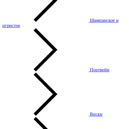
Шампанское и
игристое
Портвейн
Виски