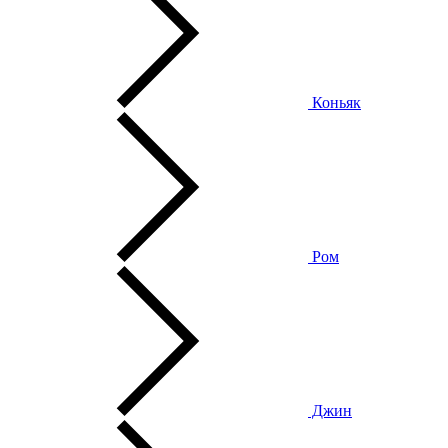
Коньяк
Ром
Джин