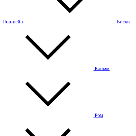
Портвейн
Виски
Коньяк
Ром