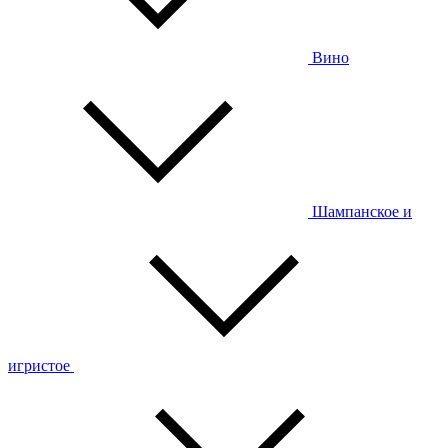
Вино
Шампанское и
игристое