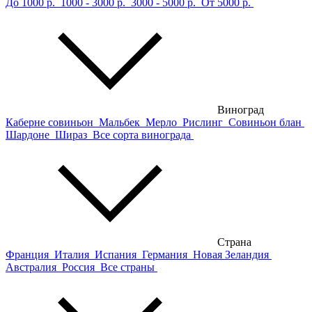
До 1000 р.
1000 - 3000 р.
3000 - 5000 р.
От 5000 р.
Виноград
Каберне совиньон
Мальбек
Мерло
Рислинг
Совиньон блан
Шардоне
Шираз
Все сорта винограда
Страна
Франция
Италия
Испания
Германия
Новая Зеландия
Австралия
Россия
Все страны