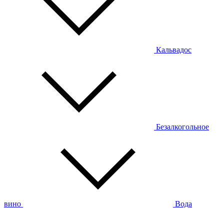
Кальвадос
Безалкогольное
вино
Вода