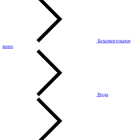
Безалкогольное
вино
Вода