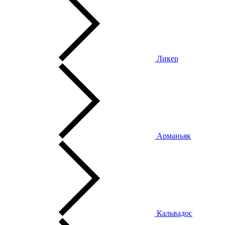
Ликер
Арманьяк
Кальвадос