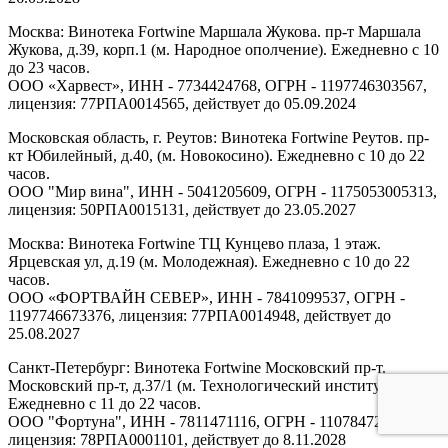
Москва: Винотека Fortwine Маршала Жукова. пр-т Маршала
Жукова, д.39, корп.1 (м. Народное ополчение). Ежедневно с 10
до 23 часов.
ООО «Харвест», ИНН - 7734424768, ОГРН - 1197746303567,
лицензия: 77РПА0014565, действует до 05.09.2024
Московская область, г. Реутов: Винотека Fortwine Реутов. пр-
кт Юбилейный, д.40, (м. Новокосино). Ежедневно с 10 до 22
часов.
ООО "Мир вина", ИНН - 5041205609, ОГРН - 1175053005313,
лицензия: 50РПА0015131, действует до 23.05.2027
Москва: Винотека Fortwine ТЦ Кунцево плаза, 1 этаж.
Ярцевская ул, д.19 (м. Молодежная). Ежедневно с 10 до 22
часов.
ООО «ФОРТВАЙН СЕВЕР», ИНН - 7841099537, ОГРН -
1197746673376, лицензия: 77РПА0014948, действует до
25.08.2027
Санкт-Петербург: Винотека Fortwine Московский пр-т.
Московский пр-т, д.37/1 (м. Технологический институт).
Ежедневно с 11 до 22 часов.
ООО "Фортуна", ИНН - 7811471116, ОГРН - 1107847277438,
лицензия: 78РПА0001101, действует до 8.11.2028