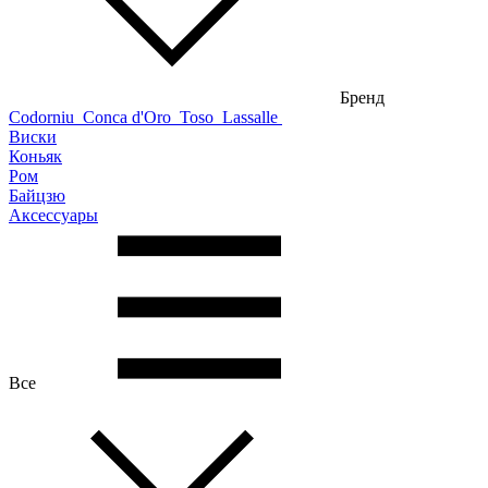
Бренд
Codorniu
Conca d'Oro
Toso
Lassalle
Виски
Коньяк
Ром
Байцзю
Аксессуары
Все