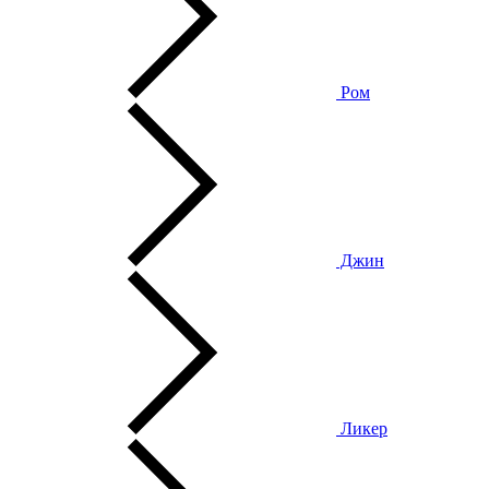
Ром
Джин
Ликер