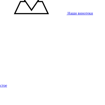
Наши винотеки
стое