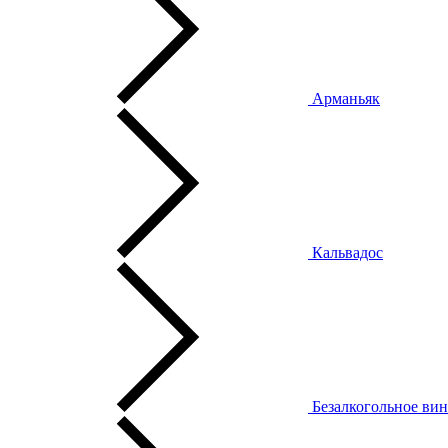
Арманьяк
Кальвадос
Безалкогольное ви