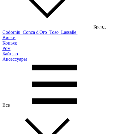
Бренд
Codorniu
Conca d'Oro
Toso
Lassalle
Виски
Коньяк
Ром
Байцзю
Аксессуары
Все