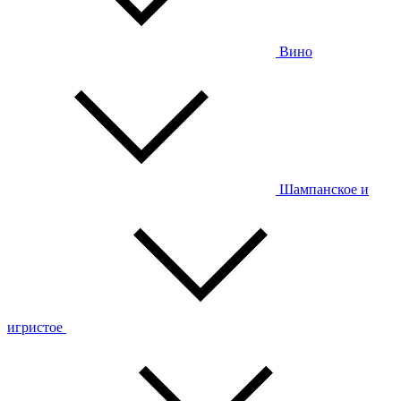
Вино
Шампанское и
игристое