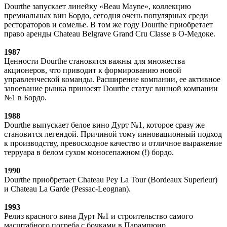
Dourthe запускает линейку «Beau Mayne», коллекцию
премиальных вин Бордо, сегодня очень популярных среди
рестораторов и сомелье. В том же году Dourthe приобретает
право аренды Chateau Belgrave Grand Cru Classe в О-Медоке.
1987
Ценности Dourthe становятся важны для множества
акционеров, что приводит к формированию новой
управленческой команды. Расширение компании, ее активное
завоевание рынка приносят Dourthe статус винной компании
№1 в Бордо.
1988
Dourthe выпускает белое вино Дурт №1, которое сразу же
становится легендой. Причиной тому инновационный подход
к производству, превосходное качество и отличное выражение
терруара в белом сухом моносепажном (!) бордо.
1990
Dourthe приобретает Chateau Pey La Tour (Bordeaux Superieur)
и Chateau La Garde (Pessac-Leognan).
1993
Релиз красного вина Дурт №1 и строительство самого
масштабного погреба с бочками в Парампюир.