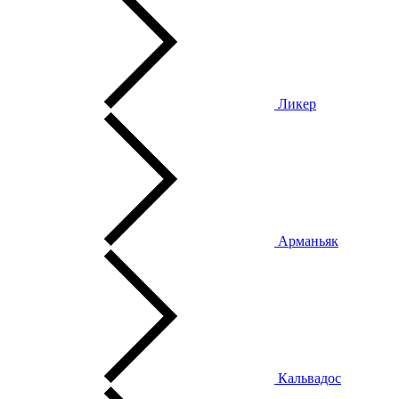
Ликер
Арманьяк
Кальвадос