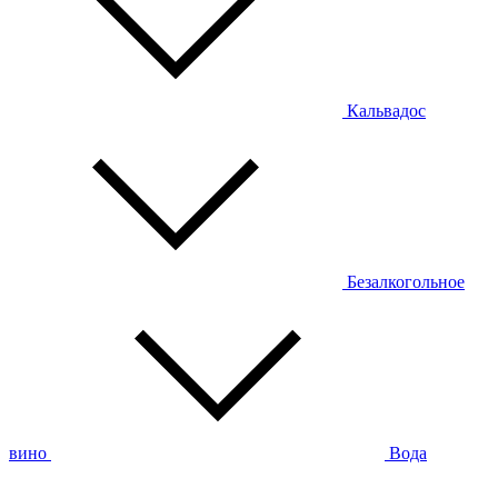
Кальвадос
Безалкогольное
вино
Вода