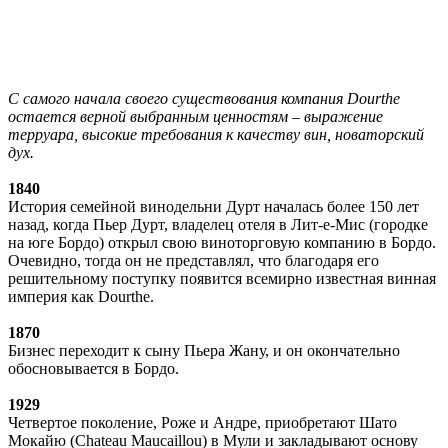
С самого начала своего существования компания Dourthe
остается верной выбранным ценностям – выражение
терруара, высокие требования к качеству вин, новаторский
дух.
1840
История семейной винодельни Дурт началась более 150 лет
назад, когда Пьер Дурт, владелец отеля в Лит-е-Мис (городке
на юге Бордо) открыл свою виноторговую компанию в Бордо.
Очевидно, тогда он не представлял, что благодаря его
решительному поступку появится всемирно известная винная
империя как Dourthe.
1870
Бизнес переходит к сыну Пьера Жану, и он окончательно
обосновывается в Бордо.
1929
Четвертое поколение, Роже и Андре, приобретают Шато
Мокайю (Chateau Maucaillou) в Мули и закладывают основу