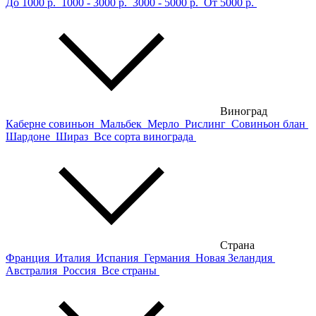
До 1000 р.
1000 - 3000 р.
3000 - 5000 р.
От 5000 р.
Виноград
Каберне совиньон
Мальбек
Мерло
Рислинг
Совиньон блан
Шардоне
Шираз
Все сорта винограда
Страна
Франция
Италия
Испания
Германия
Новая Зеландия
Австралия
Россия
Все страны