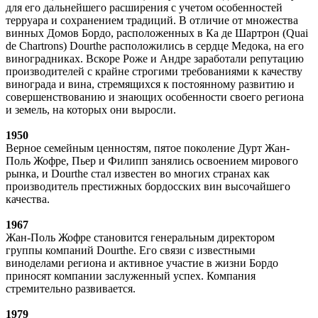
для его дальнейшего расширения с учетом особенностей
терруара и сохранением традиций. В отличие от множества
винных Домов Бордо, расположенных в Ка де Шартрон (Quai
de Chartrons) Dourthe расположились в сердце Медока, на его
виноградниках. Вскоре Роже и Андре заработали репутацию
производителей с крайне строгими требованиями к качеству
винограда и вина, стремящихся к постоянному развитию и
совершенствованию и знающих особенности своего региона
и земель, на которых они выросли.
1950
Верное семейным ценностям, пятое поколение Дурт Жан-
Поль Жофре, Пьер и Филипп занялись освоением мирового
рынка, и Dourthe стал известен во многих странах как
производитель престижных бордосских вин высочайшего
качества.
1967
Жан-Поль Жофре становится генеральным директором
группы компаний Dourthe. Его связи с известными
виноделами региона и активное участие в жизни Бордо
приносят компании заслуженный успех. Компания
стремительно развивается.
1979