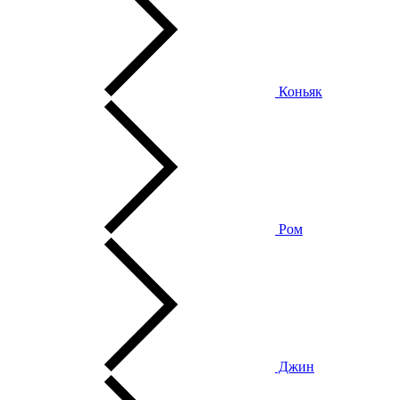
Коньяк
Ром
Джин