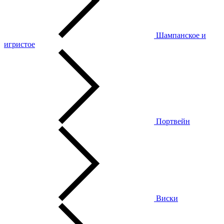
Шампанское и
игристое
Портвейн
Виски