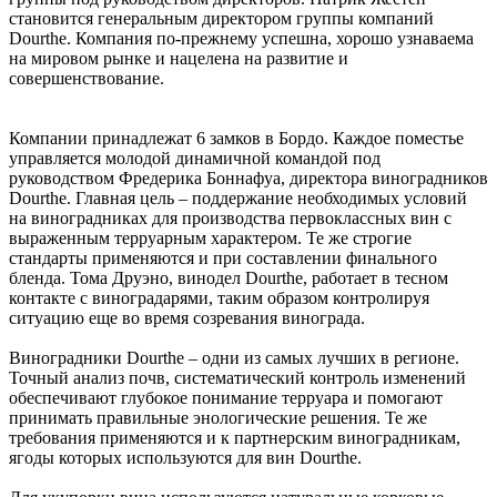
становится генеральным директором группы компаний
Dourthe. Компания по-прежнему успешна, хорошо узнаваема
на мировом рынке и нацелена на развитие и
совершенствование.
Компании принадлежат 6 замков в Бордо. Каждое поместье
управляется молодой динамичной командой под
руководством Фредерика Боннафуа, директора виноградников
Dourthe. Главная цель – поддержание необходимых условий
на виноградниках для производства первоклассных вин с
выраженным терруарным характером. Те же строгие
стандарты применяются и при составлении финального
бленда. Тома Друэно, винодел Dourthe, работает в тесном
контакте с виноградарями, таким образом контролируя
ситуацию еще во время созревания винограда.
Виноградники Dourthe – одни из самых лучших в регионе.
Точный анализ почв, систематический контроль изменений
обеспечивают глубокое понимание терруара и помогают
принимать правильные энологические решения. Те же
требования применяются и к партнерским виноградникам,
ягоды которых используются для вин Dourthe.