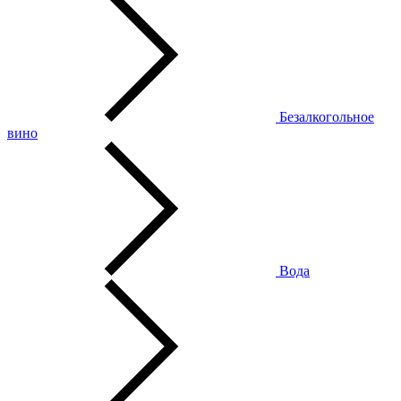
Безалкогольное
вино
Вода