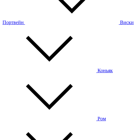
Портвейн
Виски
Коньяк
Ром