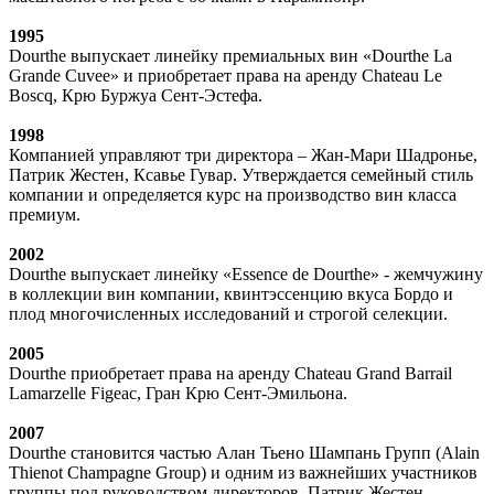
1995
Dourthe выпускает линейку премиальных вин «Dourthe La
Grande Cuvee» и приобретает права на аренду Chateau Le
Boscq, Крю Буржуа Сент-Эстефа.
1998
Компанией управляют три директора – Жан-Мари Шадронье,
Патрик Жестен, Ксавье Гувар. Утверждается семейный стиль
компании и определяется курс на производство вин класса
премиум.
2002
Dourthe выпускает линейку «Essence de Dourthe» - жемчужину
в коллекции вин компании, квинтэссенцию вкуса Бордо и
плод многочисленных исследований и строгой селекции.
2005
Dourthe приобретает права на аренду Chateau Grand Barrail
Lamarzelle Figeac, Гран Крю Сент-Эмильона.
2007
Dourthe становится частью Алан Тьено Шампань Групп (Alain
Thienot Champagne Group) и одним из важнейших участников
группы под руководством директоров. Патрик Жестен