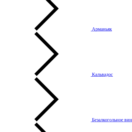
Арманьяк
Кальвадос
Безалкогольное ви