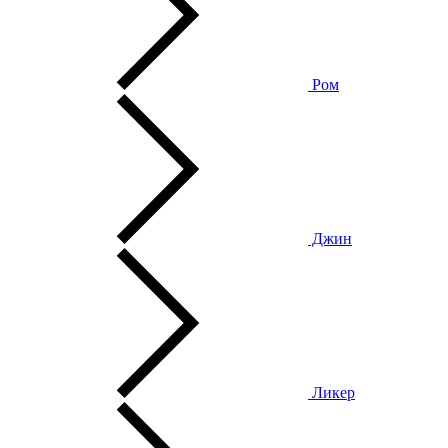
Ром
Джин
Ликер