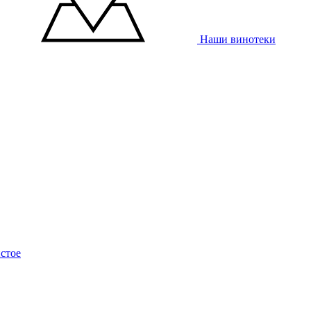
Наши винотеки
стое