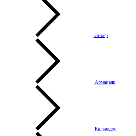
Ликер
Арманьяк
Кальвадос