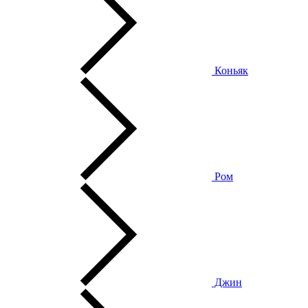
Коньяк
Ром
Джин