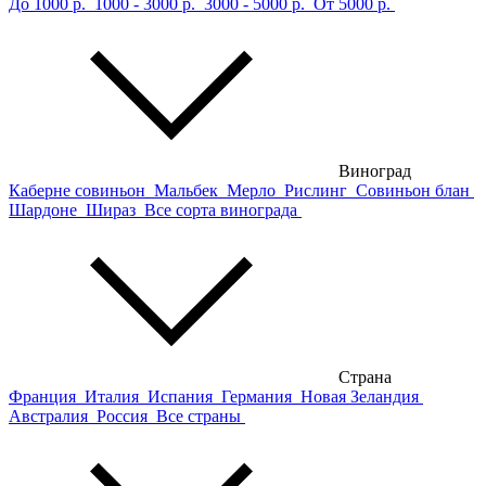
До 1000 р.
1000 - 3000 р.
3000 - 5000 р.
От 5000 р.
Виноград
Каберне совиньон
Мальбек
Мерло
Рислинг
Совиньон блан
Шардоне
Шираз
Все сорта винограда
Страна
Франция
Италия
Испания
Германия
Новая Зеландия
Австралия
Россия
Все страны