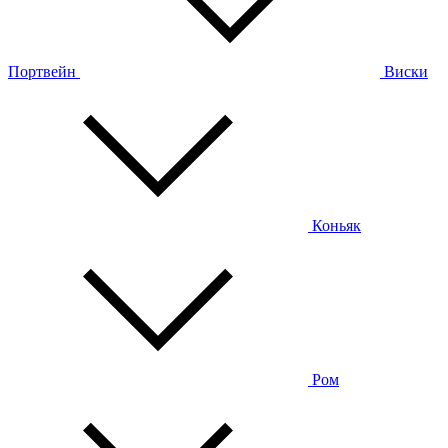
Портвейн
Виски
Коньяк
Ром