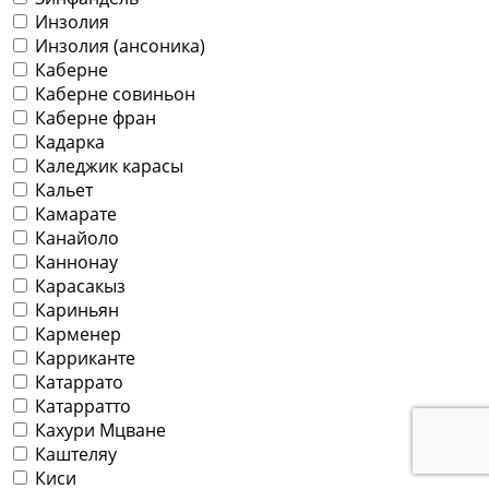
Инзолия
Инзолия (ансоника)
Каберне
Каберне совиньон
Каберне фран
Кадарка
Каледжик карасы
Кальет
Камарате
Канайоло
Каннонау
Карасакыз
Кариньян
Карменер
Карриканте
Катаррато
Катарратто
Кахури Мцване
Каштеляу
Киси