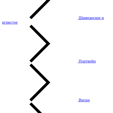
Шампанское и
игристое
Портвейн
Виски