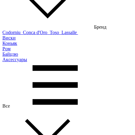
Бренд
Codorniu
Conca d'Oro
Toso
Lassalle
Виски
Коньяк
Ром
Байцзю
Аксессуары
Все