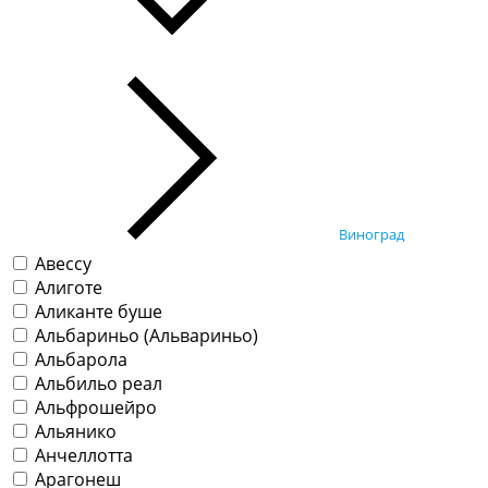
Виноград
Авессу
Алиготе
Аликанте буше
Альбариньо (Альвариньо)
Альбарола
Альбильо реал
Альфрошейро
Альянико
Анчеллотта
Арагонеш