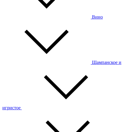
Вино
Шампанское и
игристое