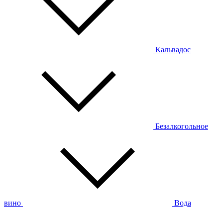
Кальвадос
Безалкогольное
вино
Вода