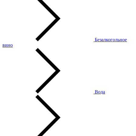
Безалкогольное
вино
Вода