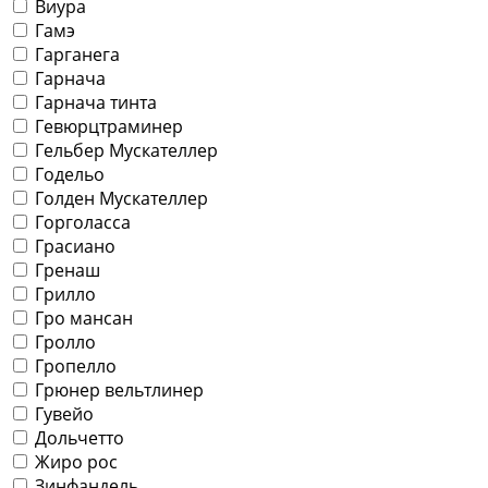
Виура
Гамэ
Гарганега
Гарнача
Гарнача тинта
Гевюрцтраминер
Гельбер Мускателлер
Годельо
Голден Мускателлер
Горголасса
Грасиано
Гренаш
Грилло
Гро мансан
Гролло
Гропелло
Грюнер вельтлинер
Гувейо
Дольчетто
Жиро рос
Зинфандель