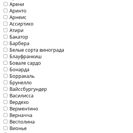
Арени
Аринто
Арнеис
Ассиртико
Атири
Бакатор
Барбера
Белые сорта винограда
Блауфранкиш
Бовале сардо
Бонарда
Борракаль
Брунелло
Вайссбургундер
Василисса
Вердехо
Верментино
Верначча
Весполина
Вионье