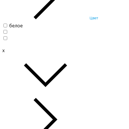
Цвет
белое
x