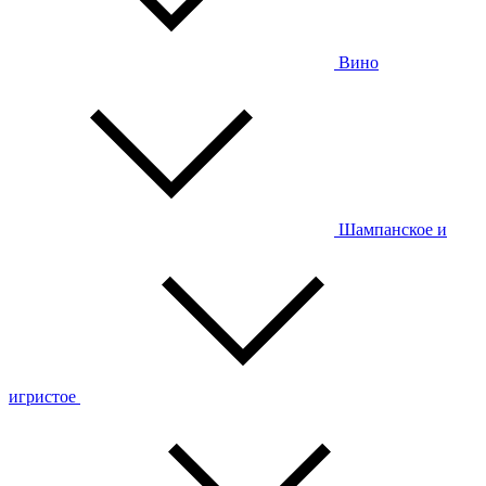
Вино
Шампанское и
игристое