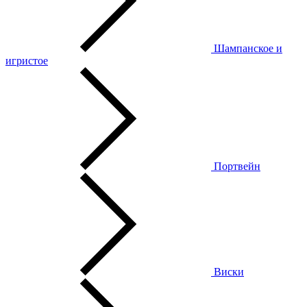
Шампанское и
игристое
Портвейн
Виски