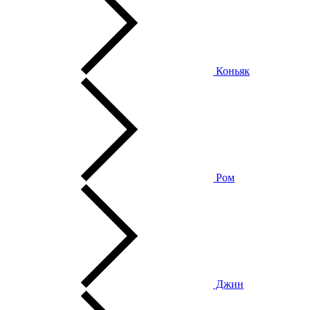
Коньяк
Ром
Джин