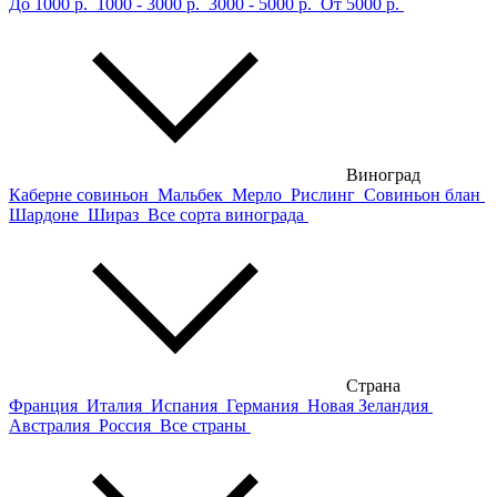
До 1000 р.
1000 - 3000 р.
3000 - 5000 р.
От 5000 р.
Виноград
Каберне совиньон
Мальбек
Мерло
Рислинг
Совиньон блан
Шардоне
Шираз
Все сорта винограда
Страна
Франция
Италия
Испания
Германия
Новая Зеландия
Австралия
Россия
Все страны