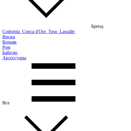
Бренд
Codorniu
Conca d'Oro
Toso
Lassalle
Виски
Коньяк
Ром
Байцзю
Аксессуары
Все