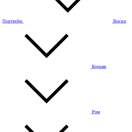
Портвейн
Виски
Коньяк
Ром