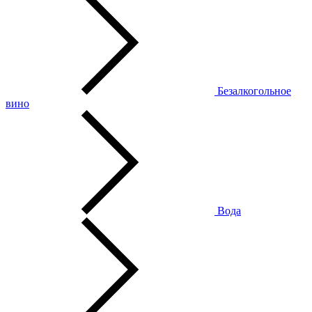
Безалкогольное
вино
Вода