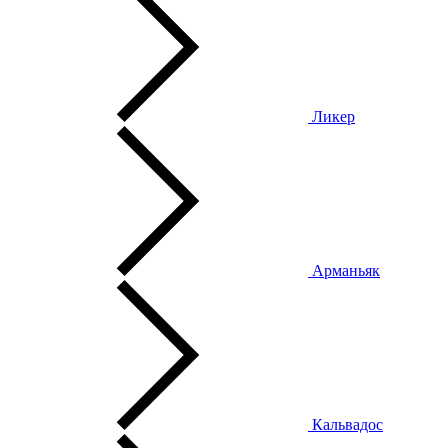
Ликер
Арманьяк
Кальвадос