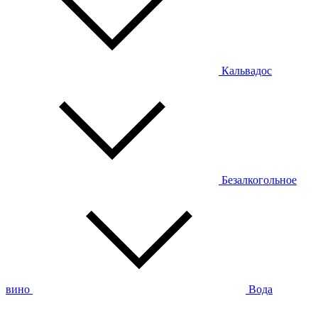
Кальвадос
Безалкогольное
вино
Вода