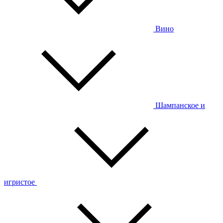
Вино
Шампанское и
игристое