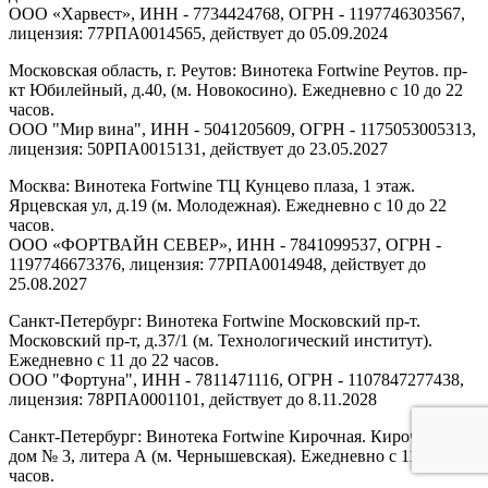
ООО «Харвест», ИНН - 7734424768, ОГРН - 1197746303567,
лицензия: 77РПА0014565, действует до 05.09.2024
Московская область, г. Реутов: Винотека Fortwine Реутов. пр-
кт Юбилейный, д.40, (м. Новокосино). Ежедневно с 10 до 22
часов.
ООО "Мир вина", ИНН - 5041205609, ОГРН - 1175053005313,
лицензия: 50РПА0015131, действует до 23.05.2027
Москва: Винотека Fortwine ТЦ Кунцево плаза, 1 этаж.
Ярцевская ул, д.19 (м. Молодежная). Ежедневно с 10 до 22
часов.
ООО «ФОРТВАЙН СЕВЕР», ИНН - 7841099537, ОГРН -
1197746673376, лицензия: 77РПА0014948, действует до
25.08.2027
Санкт-Петербург: Винотека Fortwine Московский пр-т.
Московский пр-т, д.37/1 (м. Технологический институт).
Ежедневно с 11 до 22 часов.
ООО "Фортуна", ИНН - 7811471116, ОГРН - 1107847277438,
лицензия: 78РПА0001101, действует до 8.11.2028
Санкт-Петербург: Винотека Fortwine Кирочная. Кирочная ул,
дом № 3, литера А (м. Чернышевская). Ежедневно с 11 до 22
часов.