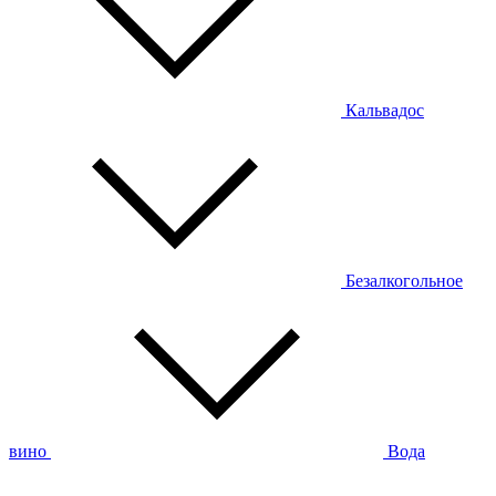
Кальвадос
Безалкогольное
вино
Вода