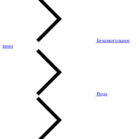
Безалкогольное
вино
Вода