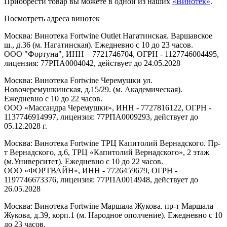
Приобрести товар вы можете в одной из наших
«Винотек»
.
Посмотреть адреса винотек
Москва: Винотека Fortwine Outlet Нагатинская. Варшавское
ш., д.36 (м. Нагатинская). Ежедневно с 10 до 23 часов.
ООО "Фортуна", ИНН – 7721746704, ОГРН - 1127746004495,
лицензия: 77РПА0004042, действует до 24.05.2028
Москва: Винотека Fortwine Черемушки ул.
Новочеремушкинская, д.15/29. (м. Академическая).
Ежедневно с 10 до 22 часов.
ООО «Массандра Черемушки», ИНН - 7727816122, ОГРН -
1137746914997, лицензия: 77РПА0009293, действует до
05.12.2028 г.
Москва: Винотека Fortwine ТРЦ Капитолий Вернадского. Пр-
т Вернадского, д.6, ТРЦ «Капитолий Вернадского», 2 этаж
(м.Университет). Ежедневно с 10 до 22 часов.
ООО «ФОРТВАЙН», ИНН - 7726459679, ОГРН -
1197746673376, лицензия: 77РПА0014948, действует до
26.05.2028
Москва: Винотека Fortwine Маршала Жукова. пр-т Маршала
Жукова, д.39, корп.1 (м. Народное ополчение). Ежедневно с 10
до 23 часов.