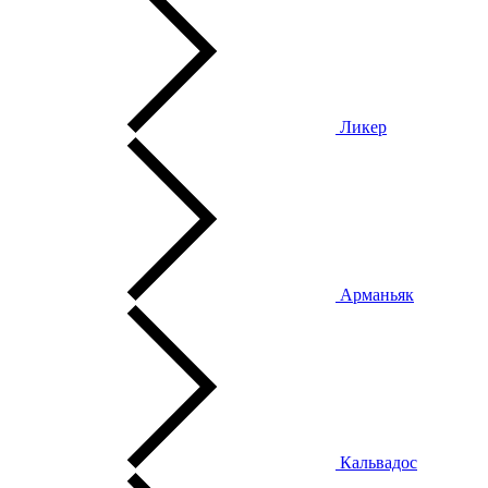
Ликер
Арманьяк
Кальвадос