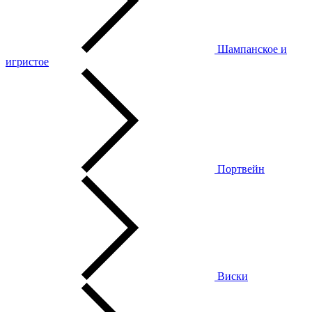
Шампанское и
игристое
Портвейн
Виски