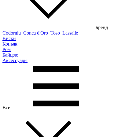
Бренд
Codorniu
Conca d'Oro
Toso
Lassalle
Виски
Коньяк
Ром
Байцзю
Аксессуары
Все