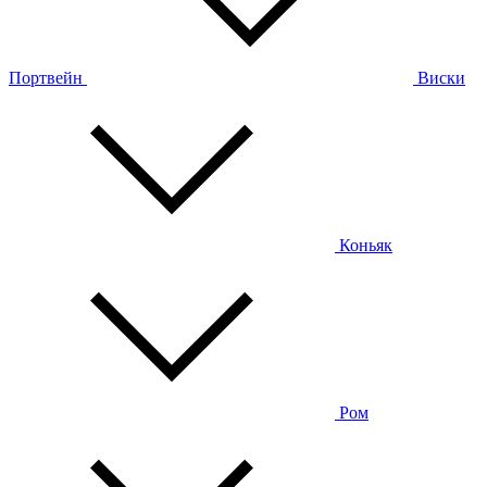
Портвейн
Виски
Коньяк
Ром