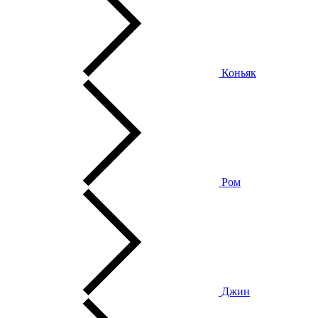
Коньяк
Ром
Джин