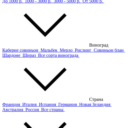
До 1000 р.
1000 - 3000 р.
3000 - 5000 р.
От 5000 р.
Виноград
Каберне совиньон
Мальбек
Мерло
Рислинг
Совиньон блан
Шардоне
Шираз
Все сорта винограда
Страна
Франция
Италия
Испания
Германия
Новая Зеландия
Австралия
Россия
Все страны