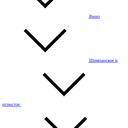
Вино
Шампанское и
игристое