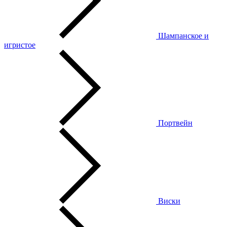
Шампанское и
игристое
Портвейн
Виски