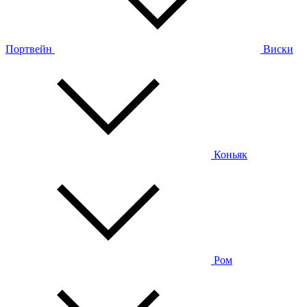
Портвейн
Виски
Коньяк
Ром