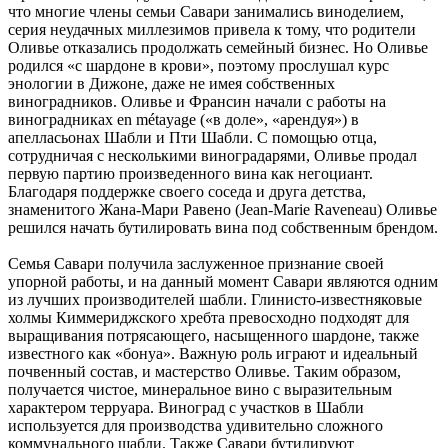
что многие члены семьи Савари занимались виноделием,
серия неудачных миллезимов привела к тому, что родители
Оливье отказались продолжать семейный бизнес. Но Оливье
родился «с шардоне в крови», поэтому прослушал курс
энологии в Дижоне, даже не имея собственных
виноградников. Оливье и Франсин начали с работы на
виноградниках en métayage («в доле», «арендуя») в
апелласьонах Шабли и Пти Шабли. С помощью отца,
сотрудничая с несколькими виноградарями, Оливье продал
первую партию произведенного вина как негоциант.
Благодаря поддержке своего соседа и друга детства,
знаменитого Жана-Мари Равено (Jean-Marie Raveneau) Оливье
решился начать бутилировать вина под собственным брендом.
Семья Савари получила заслуженное признание своей
упорной работы, и на данный момент Савари являются одним
из лучших производителей шабли. Глинисто-известняковые
холмы Киммериджского хребта превосходно подходят для
выращивания потрясающего, насыщенного шардоне, также
известного как «бонуа». Важную роль играют и идеальный
почвенный состав, и мастерство Оливье. Таким образом,
получается чистое, минеральное вино с выразительным
характером терруара. Виноград с участков в Шабли
используется для производства удивительно сложного
коммунального шабли. Также Савари бутилируют