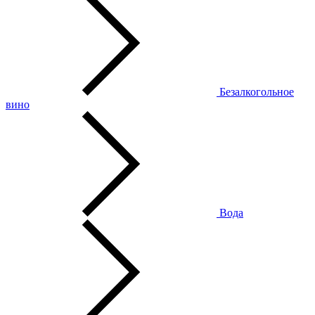
Безалкогольное
вино
Вода