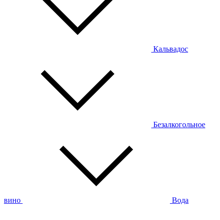
Кальвадос
Безалкогольное
вино
Вода