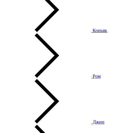
Коньяк
Ром
Джин