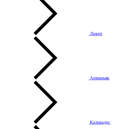
Ликер
Арманьяк
Кальвадос