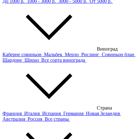
До 1000 р.
1000 - 3000 р.
3000 - 5000 р.
От 5000 р.
Виноград
Каберне совиньон
Мальбек
Мерло
Рислинг
Совиньон блан
Шардоне
Шираз
Все сорта винограда
Страна
Франция
Италия
Испания
Германия
Новая Зеландия
Австралия
Россия
Все страны