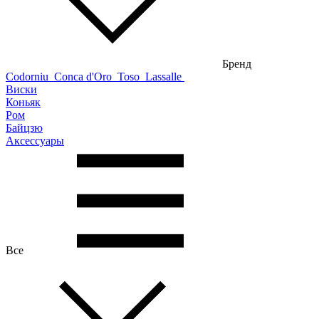
Бренд
Codorniu
Conca d'Oro
Toso
Lassalle
Виски
Коньяк
Ром
Байцзю
Аксессуары
Все