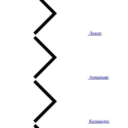
Ликер
Арманьяк
Кальвадос