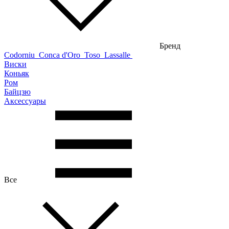
Бренд
Codorniu
Conca d'Oro
Toso
Lassalle
Виски
Коньяк
Ром
Байцзю
Аксессуары
Все