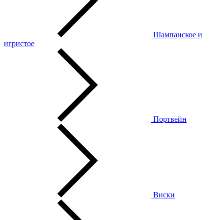
Шампанское и
игристое
Портвейн
Виски