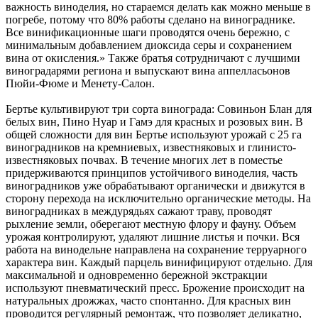
важность виноделия, но стараемся делать как можно меньше в
погребе, потому что 80% работы сделано на винограднике.
Все винификационные шаги проводятся очень бережно, с
минимальным добавлением диоксида серы и сохранением
вина от окисления.» Также братья сотрудничают с лучшими
виноградарями региона и выпускают вина аппелласьонов
Пюйи-Фюме и Менету-Салон.
Бертье культивируют три сорта винограда: Совиньон Блан для
белых вин, Пино Нуар и Гамэ для красных и розовых вин. В
общей сложности для вин Бертье используют урожай с 25 га
виноградников на кремниевых, известняковых и глинисто-
известняковых почвах. В течение многих лет в поместье
придерживаются принципов устойчивого виноделия, часть
виноградников уже обрабатывают органически и движутся в
сторону перехода на исключительно органические методы. На
виноградниках в междурядьях сажают траву, проводят
рыхление земли, оберегают местную флору и фауну. Объем
урожая контролируют, удаляют лишние листья и почки. Вся
работа на винодельне направлена на сохранение терруарного
характера вин. Каждый парцель винифицируют отдельно. Для
максимальной и одновременно бережной экстракции
используют пневматический пресс. Брожение происходит на
натуральных дрожжах, часто спонтанно. Для красных вин
проводится регулярный ремонтаж, что позволяет деликатно,