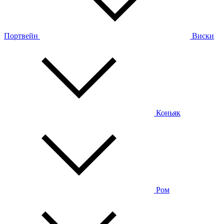
Портвейн
Виски
Коньяк
Ром