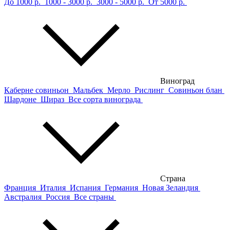
До 1000 р.
1000 - 3000 р.
3000 - 5000 р.
От 5000 р.
Виноград
Каберне совиньон
Мальбек
Мерло
Рислинг
Совиньон блан
Шардоне
Шираз
Все сорта винограда
Страна
Франция
Италия
Испания
Германия
Новая Зеландия
Австралия
Россия
Все страны