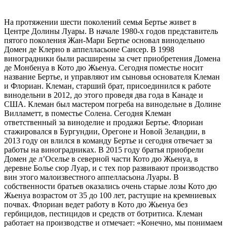
На протяжении шести поколений семья Бертье живет в
Центре Долины Луары. В начале 1980-х годов представитель
пятого поколения Жан-Мари Бертье основал винодельню
Домен де Клерно в аппелласьоне Сансер. В 1998
виноградники были расширены за счет приобретения Домена
де Монбенуа в Кото дю Жьенуа. Сегодня поместье носит
название Бертье, и управляют им сыновья основателя Клеман
и Флориан. Клеман, старший брат, присоединился к работе
винодельни в 2012, до этого проведя два года в Канаде и
США. Клеман был мастером погреба на винодельне в Долине
Вилламетт, в поместье Солена. Сегодня Клеман
ответственный за виноделие и продажи Бертье. Флориан
стажировался в Бургундии, Орегоне и Новой Зеландии, в
2013 году он влился в команду Бертье и сегодня отвечает за
работы на виноградниках. В 2015 году братья приобрели
Домен де л’Оселье в северной части Кото дю Жьенуа, в
деревне Болье сюр Луар, и с тех пор развивают производство
вин этого малоизвестного аппелласьона Луары. В
собственности братьев оказались очень старые лозы Кото дю
Жьенуа возрастом от 35 до 100 лет, растущие на кремниевых
почвах. Флориан ведет работу в Кото дю Жьенуа без
гербицидов, пестицидов и средств от ботритиса. Клеман
работает на производстве и отмечает: «Конечно, мы понимаем