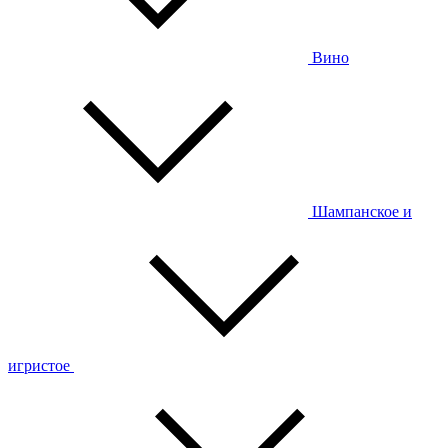
Вино
Шампанское и
игристое