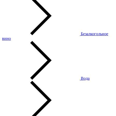
Безалкогольное
вино
Вода