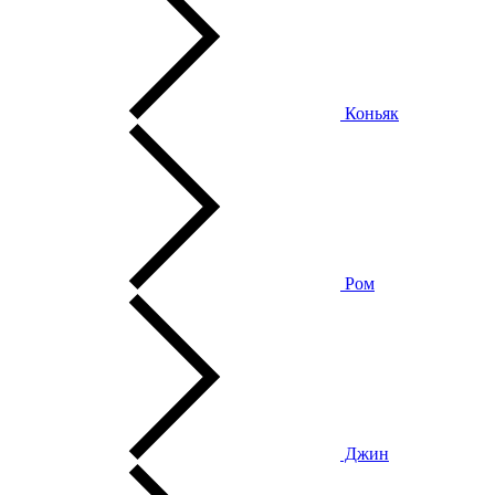
Коньяк
Ром
Джин