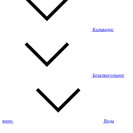
Кальвадос
Безалкогольное
вино
Вода