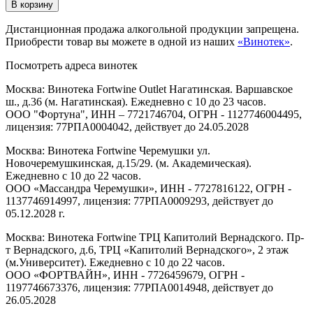
В корзину
Дистанционная продажа алкогольной продукции запрещена.
Приобрести товар вы можете в одной из наших
«Винотек»
.
Посмотреть адреса винотек
Москва: Винотека Fortwine Outlet Нагатинская. Варшавское
ш., д.36 (м. Нагатинская). Ежедневно с 10 до 23 часов.
ООО "Фортуна", ИНН – 7721746704, ОГРН - 1127746004495,
лицензия: 77РПА0004042, действует до 24.05.2028
Москва: Винотека Fortwine Черемушки ул.
Новочеремушкинская, д.15/29. (м. Академическая).
Ежедневно с 10 до 22 часов.
ООО «Массандра Черемушки», ИНН - 7727816122, ОГРН -
1137746914997, лицензия: 77РПА0009293, действует до
05.12.2028 г.
Москва: Винотека Fortwine ТРЦ Капитолий Вернадского. Пр-
т Вернадского, д.6, ТРЦ «Капитолий Вернадского», 2 этаж
(м.Университет). Ежедневно с 10 до 22 часов.
ООО «ФОРТВАЙН», ИНН - 7726459679, ОГРН -
1197746673376, лицензия: 77РПА0014948, действует до
26.05.2028