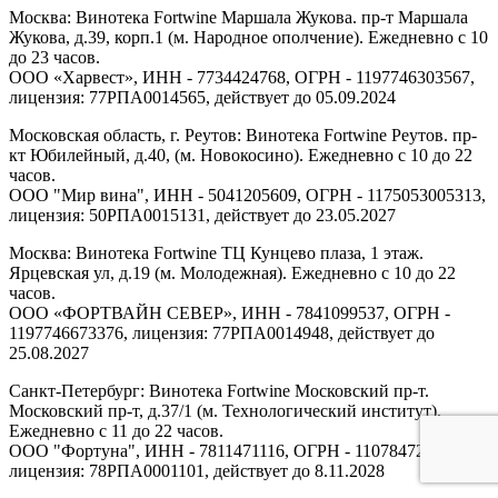
Москва: Винотека Fortwine Маршала Жукова. пр-т Маршала
Жукова, д.39, корп.1 (м. Народное ополчение). Ежедневно с 10
до 23 часов.
ООО «Харвест», ИНН - 7734424768, ОГРН - 1197746303567,
лицензия: 77РПА0014565, действует до 05.09.2024
Московская область, г. Реутов: Винотека Fortwine Реутов. пр-
кт Юбилейный, д.40, (м. Новокосино). Ежедневно с 10 до 22
часов.
ООО "Мир вина", ИНН - 5041205609, ОГРН - 1175053005313,
лицензия: 50РПА0015131, действует до 23.05.2027
Москва: Винотека Fortwine ТЦ Кунцево плаза, 1 этаж.
Ярцевская ул, д.19 (м. Молодежная). Ежедневно с 10 до 22
часов.
ООО «ФОРТВАЙН СЕВЕР», ИНН - 7841099537, ОГРН -
1197746673376, лицензия: 77РПА0014948, действует до
25.08.2027
Санкт-Петербург: Винотека Fortwine Московский пр-т.
Московский пр-т, д.37/1 (м. Технологический институт).
Ежедневно с 11 до 22 часов.
ООО "Фортуна", ИНН - 7811471116, ОГРН - 1107847277438,
лицензия: 78РПА0001101, действует до 8.11.2028