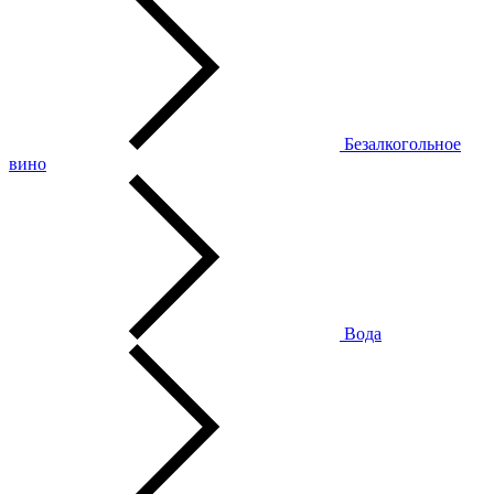
Безалкогольное
вино
Вода