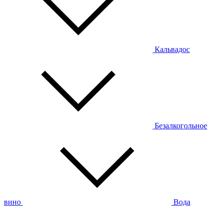
Кальвадос
Безалкогольное
вино
Вода