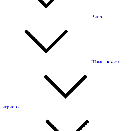
Вино
Шампанское и
игристое