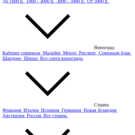
До 1000 р.
1000 - 3000 р.
3000 - 5000 р.
От 5000 р.
Виноград
Каберне совиньон
Мальбек
Мерло
Рислинг
Совиньон блан
Шардоне
Шираз
Все сорта винограда
Страна
Франция
Италия
Испания
Германия
Новая Зеландия
Австралия
Россия
Все страны