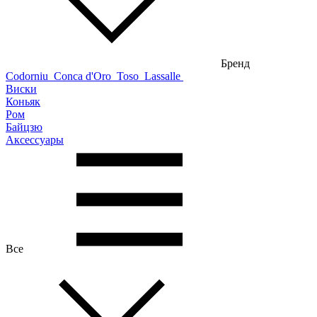
Бренд
Codorniu
Conca d'Oro
Toso
Lassalle
Виски
Коньяк
Ром
Байцзю
Аксессуары
Все