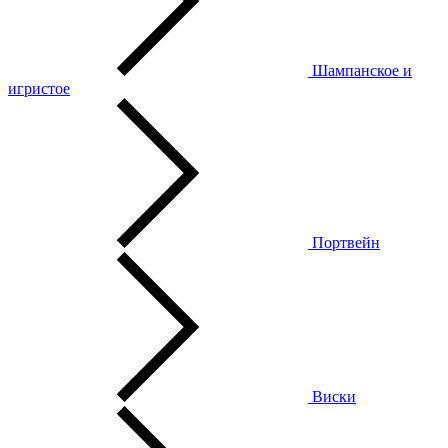
Шампанское и
игристое
Портвейн
Виски