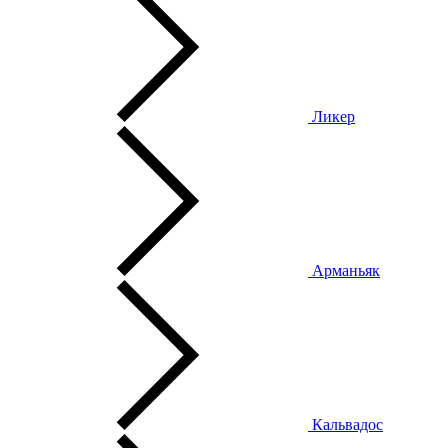
Ликер
Арманьяк
Кальвадос