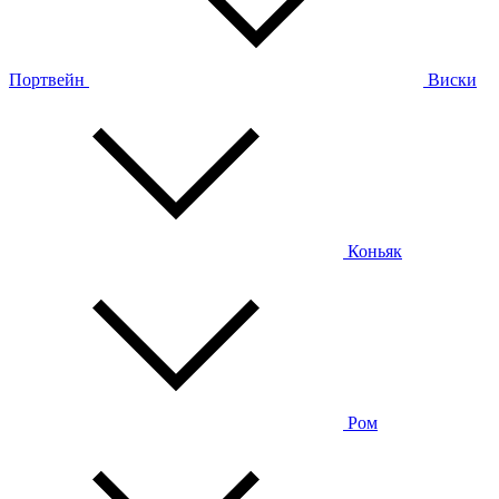
Портвейн
Виски
Коньяк
Ром