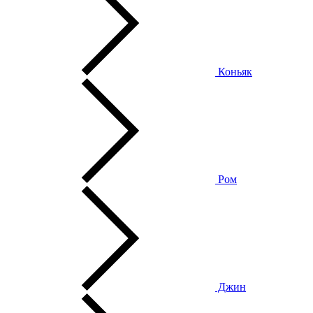
Коньяк
Ром
Джин