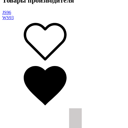
Товары производителя
JS
96
WS
93