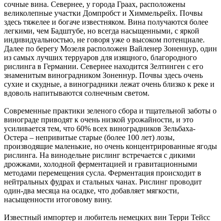
сочные вина. Севернее, у города Граах, расположены
великолепные участки Домпробст и Химмельрейх. Почвы
здесь тяжелее и богаче известняком. Вина получаются более
легкими, чем Бадштубе, но всегда насыщенными, с яркой
индивидуальностью, не говоря уже о высоком потенциале.
Далее по берегу Мозеля расположен Вайленер Зоненнур, один
из самых лучших терруаров для изящного, благородного
рислинга в Германии. Севернее находится Зелтинген с его
знаменитым виноградником Зоненнур. Почвы здесь очень
сухие и скудные, а виноградники лежат очень близко к реке и
вдоволь напитываются солнечным светом.
Современные практики зеленого сбора и тщательной заботы о
винограде приводят к очень низкой урожайности, и это
усиливается тем, что 60% всех виноградников Зельбаха-
Остера – непривитые старые (более 100 лет) лозы,
производящие маленькие, но очень концентрированные ягоды
рислинга. На винодельне рислинг встречается с дикими
дрожжами, холодной ферментацией и гравитационными
методами перемещения сусла. Ферментация происходит в
нейтральных фудрах и стальных чанах. Рислинг проводит
один-два месяца на осадке, что добавляет мягкости,
насыщенности итоговому вину.
Известный импортер и любитель немецких вин Терри Тейсс