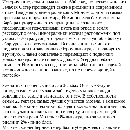
История винодельни началась в 1600 году, но несмотря на это
Зельбах-Остер производит свежие рислинги в современном
стиле. Владельцы виноградников в Мозеле, одном из самых
престижных терруаров мира, Йоханнес Зельбах и его жена
Барбара придерживаются принципа, заложенного
предыдущими поколениями: пусть виноград и земля
расскажут о себе. Виноградники Мозеля расположены под
углом до 70 градусов, что делает механическую обработку и
сбор урожая невозможными. Все операции, начиная с
подвязки лозы и заканчивая сбором винограда, проводятся
вручную. Сланец обязательно перемещают с подножия
холмов наверх после сильных дождей. Усердная работа
помогает Йоханнесу в создании вина: «Наш девиз – сделай
все возможное на винограднике, но не переусердствуй в
погребе».
Земля значит очень много для Зельбах-Остер: «Будучи
виноделами, мы не можем забыть, что мы также люди,
живущие на земле и зависящие от нее». В собственности
семьи 22 гектара самых лучших участков Мозеля, а возможно,
и мира. Все виноградники обладают южной экспозицией, так
что получают вдоволь солнца и сверху, и от отражающей
поверхности реки Мозель. 98% виноградников занимает
рислинг, 2% - пино блан.
Мягкие склоны Бернкастелер Бадштубе рождают гладкие и