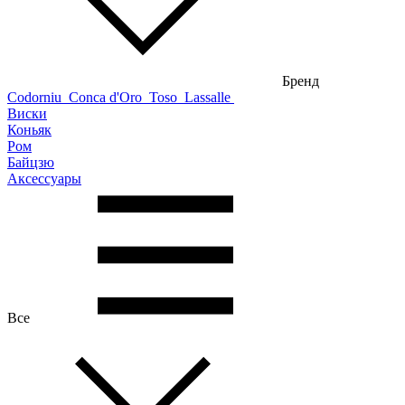
Бренд
Codorniu
Conca d'Oro
Toso
Lassalle
Виски
Коньяк
Ром
Байцзю
Аксессуары
Все