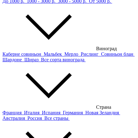
До 1000 р.
1000 - 3000 р.
3000 - 5000 р.
От 5000 р.
Виноград
Каберне совиньон
Мальбек
Мерло
Рислинг
Совиньон блан
Шардоне
Шираз
Все сорта винограда
Страна
Франция
Италия
Испания
Германия
Новая Зеландия
Австралия
Россия
Все страны