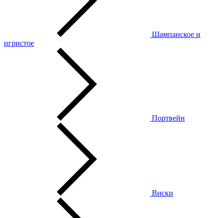
Шампанское и
игристое
Портвейн
Виски