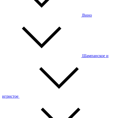
Вино
Шампанское и
игристое