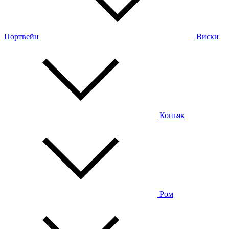
Портвейн
Виски
Коньяк
Ром