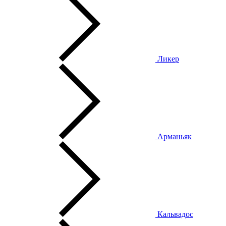
Ликер
Арманьяк
Кальвадос