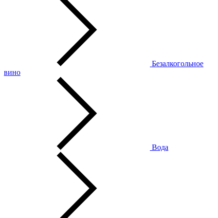
Безалкогольное
вино
Вода