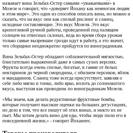
называет вина Зельбах-Остер самыми «уважаемыми» в
Мозеле и говорит, что «доверяет Йохану как немногим людям
в этом мире». Это один из способов описать вина, но можно и
сказать, что на вкус они как спелый рислинг и сланец,
исходные составляющие. Это вкус Мозеля. Это вкус
кропотливой ручной работы, проведенной под палящим
солнцем на отвесных склонах, ведь во время сбора урожая
только самые вызревшие грозди идут в работу, а это значит,
что сборщики неоднократно пройдутся по виноградникам.
Вина Зельбах-Остер обладают соблазнительной мягкостью,
блистательно выраженной даже в самых сухих версиях.
Фрукты всегда очень спелые, богатые, в гамме от белых
нектаринов до черной смородины, с обилием персиков, яблок
и мандаринов. Сланец тоже всегда присутствует, заявляя о
себе либо мягко и тонко, либо ярко, вплоть до солоноватого
вкуса, выступая как проводник по виноградникам Мозеля.
«Мы знаем, как делать редуктивные фруктовые бомбы,
которые получают высокие оценки на больших дегустациях,
но дело в том, что все пишут об этих винах, и никто их не
пьет. Мы хотим делать вино для еды, чтобы люди пили его в
повседневной жизни,» - говорит Йоханнес.