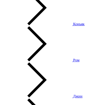
Коньяк
Ром
Джин