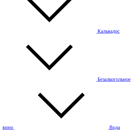
Кальвадос
Безалкогольное
вино
Вода