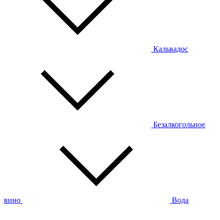
Кальвадос
Безалкогольное
вино
Вода