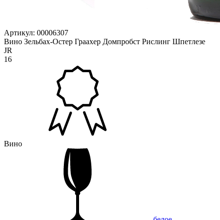
Артикул: 00006307
Вино Зельбах-Остер Граахер Домпробст Рислинг Шпетлезе
JR
16
Вино
белое