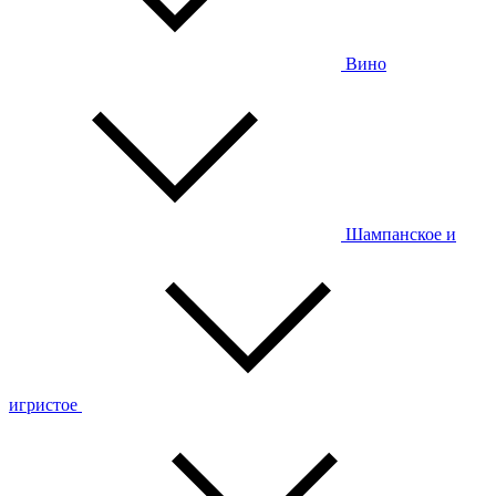
Вино
Шампанское и
игристое