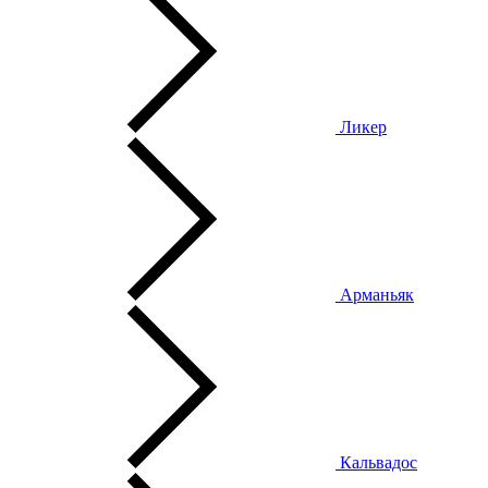
Ликер
Арманьяк
Кальвадос