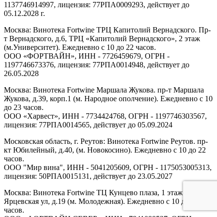
1137746914997, лицензия: 77РПА0009293, действует до
05.12.2028 г.
Москва: Винотека Fortwine ТРЦ Капитолий Вернадского. Пр-
т Вернадского, д.6, ТРЦ «Капитолий Вернадского», 2 этаж
(м.Университет). Ежедневно с 10 до 22 часов.
ООО «ФОРТВАЙН», ИНН - 7726459679, ОГРН -
1197746673376, лицензия: 77РПА0014948, действует до
26.05.2028
Москва: Винотека Fortwine Маршала Жукова. пр-т Маршала
Жукова, д.39, корп.1 (м. Народное ополчение). Ежедневно с 10
до 23 часов.
ООО «Харвест», ИНН - 7734424768, ОГРН - 1197746303567,
лицензия: 77РПА0014565, действует до 05.09.2024
Московская область, г. Реутов: Винотека Fortwine Реутов. пр-
кт Юбилейный, д.40, (м. Новокосино). Ежедневно с 10 до 22
часов.
ООО "Мир вина", ИНН - 5041205609, ОГРН - 1175053005313,
лицензия: 50РПА0015131, действует до 23.05.2027
Москва: Винотека Fortwine ТЦ Кунцево плаза, 1 этаж.
Ярцевская ул, д.19 (м. Молодежная). Ежедневно с 10 до 22
часов.