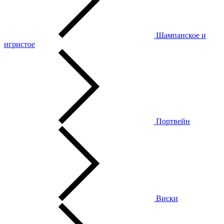
Шампанское и
игристое
Портвейн
Виски