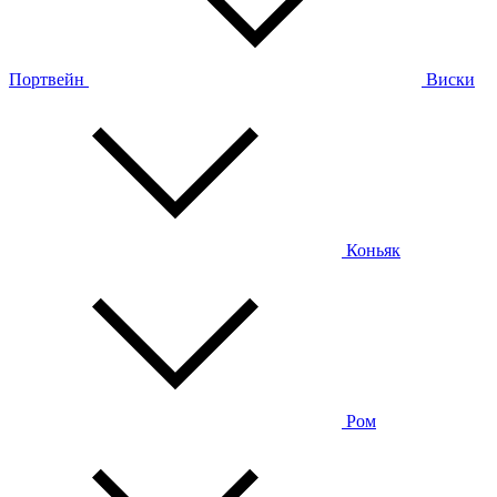
Портвейн
Виски
Коньяк
Ром