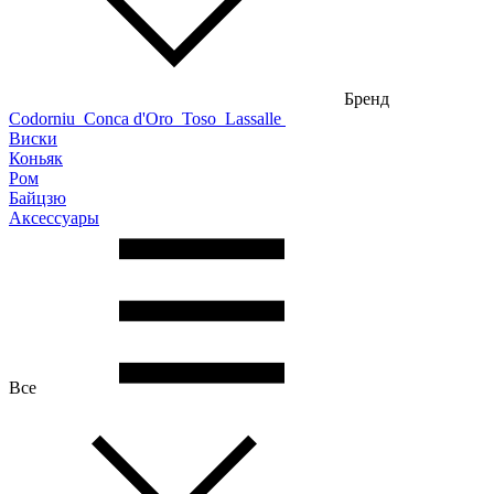
Бренд
Codorniu
Conca d'Oro
Toso
Lassalle
Виски
Коньяк
Ром
Байцзю
Аксессуары
Все