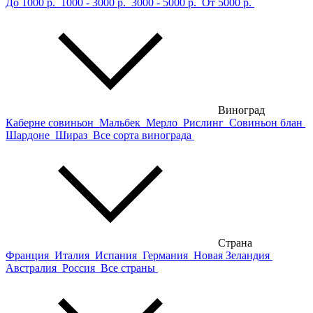
До 1000 р.
1000 - 3000 р.
3000 - 5000 р.
От 5000 р.
Виноград
Каберне совиньон
Мальбек
Мерло
Рислинг
Совиньон блан
Шардоне
Шираз
Все сорта винограда
Страна
Франция
Италия
Испания
Германия
Новая Зеландия
Австралия
Россия
Все страны