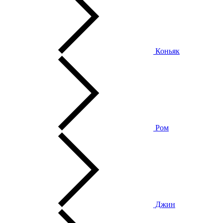
Коньяк
Ром
Джин