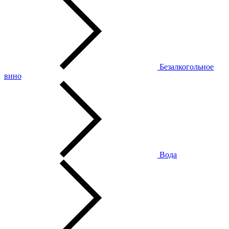
Безалкогольное
вино
Вода