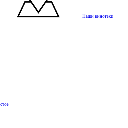
Наши винотеки
стое