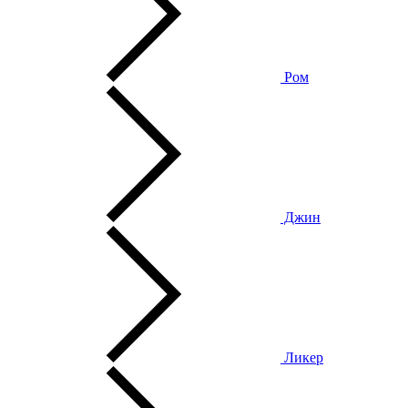
Ром
Джин
Ликер