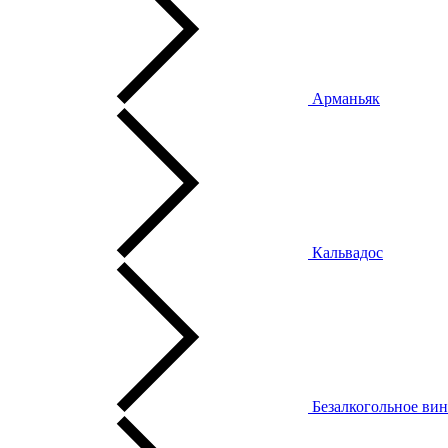
Арманьяк
Кальвадос
Безалкогольное ви