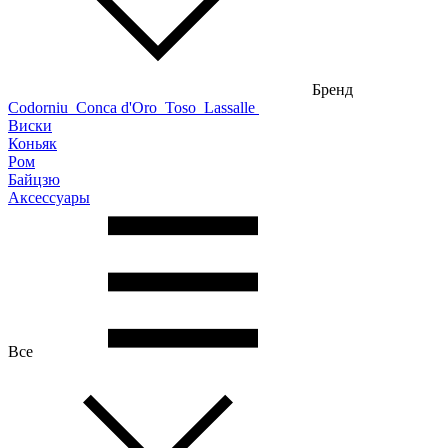
Бренд
Codorniu
Conca d'Oro
Toso
Lassalle
Виски
Коньяк
Ром
Байцзю
Аксессуары
Все