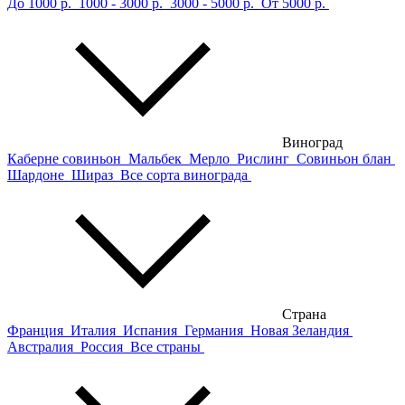
До 1000 р.
1000 - 3000 р.
3000 - 5000 р.
От 5000 р.
Виноград
Каберне совиньон
Мальбек
Мерло
Рислинг
Совиньон блан
Шардоне
Шираз
Все сорта винограда
Страна
Франция
Италия
Испания
Германия
Новая Зеландия
Австралия
Россия
Все страны