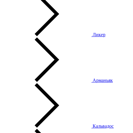
Ликер
Арманьяк
Кальвадос