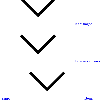
Кальвадос
Безалкогольное
вино
Вода