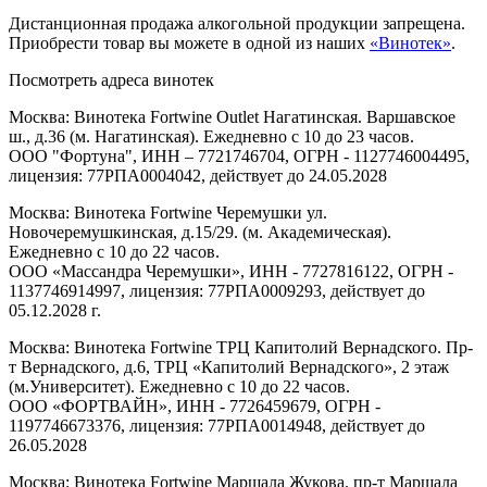
Дистанционная продажа алкогольной продукции запрещена.
Приобрести товар вы можете в одной из наших
«Винотек»
.
Посмотреть адреса винотек
Москва: Винотека Fortwine Outlet Нагатинская. Варшавское
ш., д.36 (м. Нагатинская). Ежедневно с 10 до 23 часов.
ООО "Фортуна", ИНН – 7721746704, ОГРН - 1127746004495,
лицензия: 77РПА0004042, действует до 24.05.2028
Москва: Винотека Fortwine Черемушки ул.
Новочеремушкинская, д.15/29. (м. Академическая).
Ежедневно с 10 до 22 часов.
ООО «Массандра Черемушки», ИНН - 7727816122, ОГРН -
1137746914997, лицензия: 77РПА0009293, действует до
05.12.2028 г.
Москва: Винотека Fortwine ТРЦ Капитолий Вернадского. Пр-
т Вернадского, д.6, ТРЦ «Капитолий Вернадского», 2 этаж
(м.Университет). Ежедневно с 10 до 22 часов.
ООО «ФОРТВАЙН», ИНН - 7726459679, ОГРН -
1197746673376, лицензия: 77РПА0014948, действует до
26.05.2028
Москва: Винотека Fortwine Маршала Жукова. пр-т Маршала