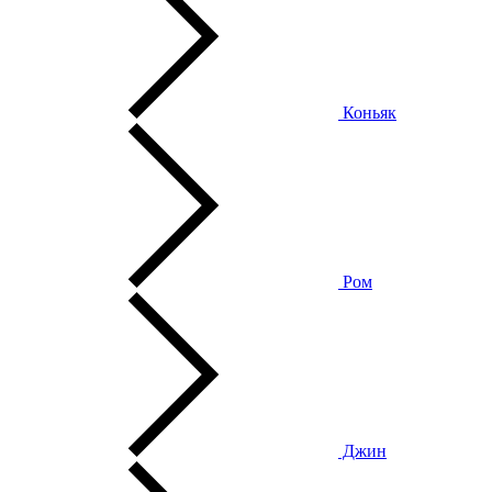
Коньяк
Ром
Джин