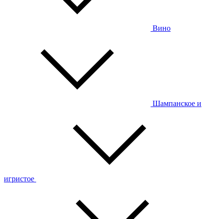
Вино
Шампанское и
игристое