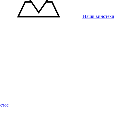
Наши винотеки
стое