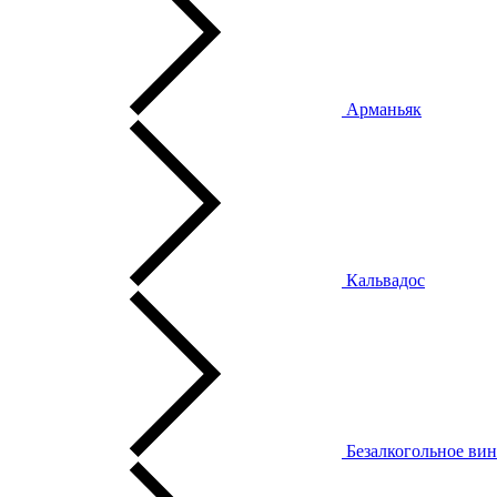
Арманьяк
Кальвадос
Безалкогольное ви