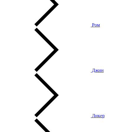
Ром
Джин
Ликер