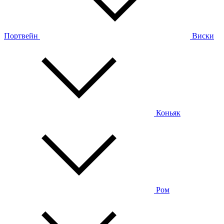
Портвейн
Виски
Коньяк
Ром