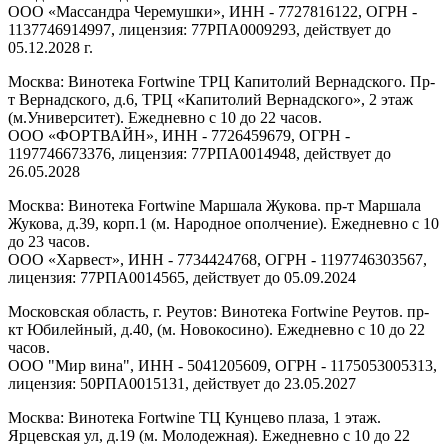
ООО «Массандра Черемушки», ИНН - 7727816122, ОГРН -
1137746914997, лицензия: 77РПА0009293, действует до
05.12.2028 г.
Москва: Винотека Fortwine ТРЦ Капитолий Вернадского. Пр-
т Вернадского, д.6, ТРЦ «Капитолий Вернадского», 2 этаж
(м.Университет). Ежедневно с 10 до 22 часов.
ООО «ФОРТВАЙН», ИНН - 7726459679, ОГРН -
1197746673376, лицензия: 77РПА0014948, действует до
26.05.2028
Москва: Винотека Fortwine Маршала Жукова. пр-т Маршала
Жукова, д.39, корп.1 (м. Народное ополчение). Ежедневно с 10
до 23 часов.
ООО «Харвест», ИНН - 7734424768, ОГРН - 1197746303567,
лицензия: 77РПА0014565, действует до 05.09.2024
Московская область, г. Реутов: Винотека Fortwine Реутов. пр-
кт Юбилейный, д.40, (м. Новокосино). Ежедневно с 10 до 22
часов.
ООО "Мир вина", ИНН - 5041205609, ОГРН - 1175053005313,
лицензия: 50РПА0015131, действует до 23.05.2027
Москва: Винотека Fortwine ТЦ Кунцево плаза, 1 этаж.
Ярцевская ул, д.19 (м. Молодежная). Ежедневно с 10 до 22