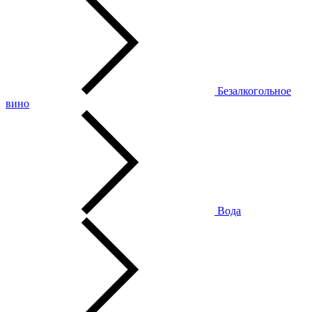
Безалкогольное
вино
Вода