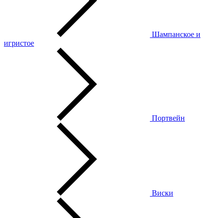
Шампанское и
игристое
Портвейн
Виски