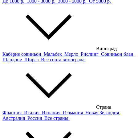
До 1000 р.
1000 - 3000 р.
3000 - 5000 р.
От 5000 р.
Виноград
Каберне совиньон
Мальбек
Мерло
Рислинг
Совиньон блан
Шардоне
Шираз
Все сорта винограда
Страна
Франция
Италия
Испания
Германия
Новая Зеландия
Австралия
Россия
Все страны