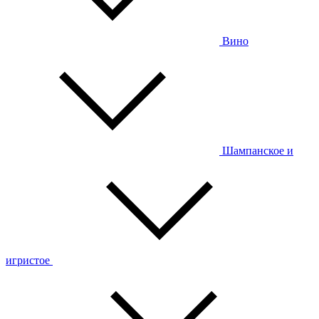
Вино
Шампанское и
игристое