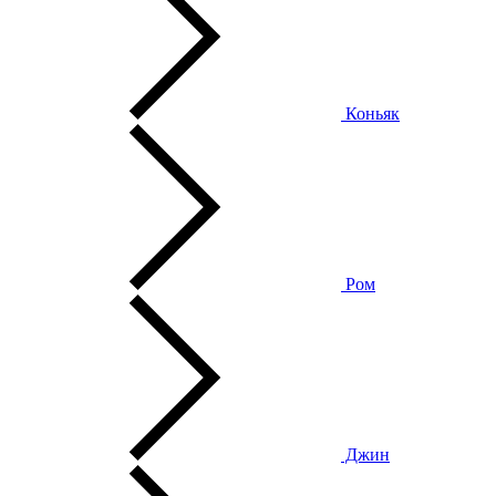
Коньяк
Ром
Джин