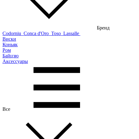
Бренд
Codorniu
Conca d'Oro
Toso
Lassalle
Виски
Коньяк
Ром
Байцзю
Аксессуары
Все