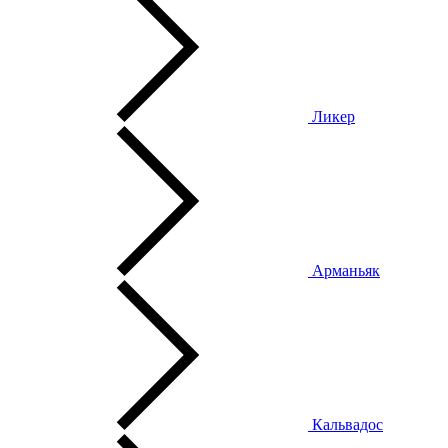
Ликер
Арманьяк
Кальвадос