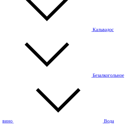
Кальвадос
Безалкогольное
вино
Вода