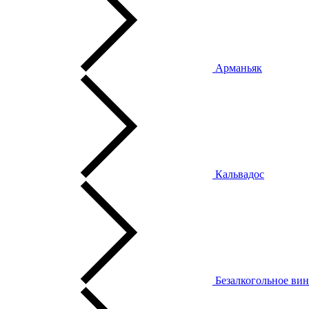
Арманьяк
Кальвадос
Безалкогольное ви