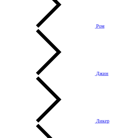
Ром
Джин
Ликер