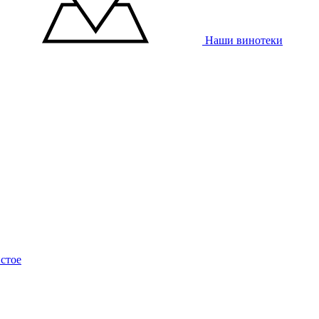
Наши винотеки
стое