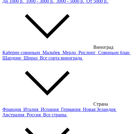
До 1000 р.
1000 - 3000 р.
3000 - 5000 р.
От 5000 р.
Виноград
Каберне совиньон
Мальбек
Мерло
Рислинг
Совиньон блан
Шардоне
Шираз
Все сорта винограда
Страна
Франция
Италия
Испания
Германия
Новая Зеландия
Австралия
Россия
Все страны