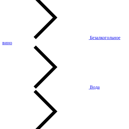
Безалкогольное
вино
Вода