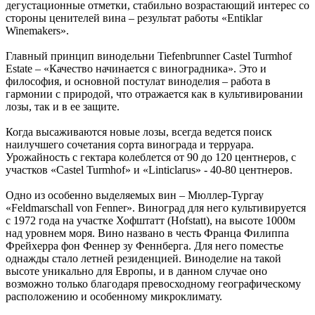
дегустационные отметки, стабильно возрастающий интерес со
стороны ценителей вина – результат работы «Entiklar
Winemakers».
Главный принцип винодельни Tiefenbrunner Castel Turmhof
Estate – «Качество начинается с виноградника». Это и
философия, и основной постулат виноделия – работа в
гармонии с природой, что отражается как в культивировании
лозы, так и в ее защите.
Когда высаживаются новые лозы, всегда ведется поиск
наилучшего сочетания сорта винограда и терруара.
Урожайность с гектара колеблется от 90 до 120 центнеров, с
участков «Castel Turmhof» и «Linticlarus» - 40-80 центнеров.
Одно из особенно выделяемых вин – Мюллер-Тургау
«Feldmarschall von Fenner». Виноград для него культивируется
с 1972 года на участке Хофштатт (Hofstatt), на высоте 1000м
над уровнем моря. Вино названо в честь Франца Филиппа
Фрейхерра фон Феннер зу Феннберга. Для него поместье
однажды стало летней резиденцией. Виноделие на такой
высоте уникально для Европы, и в данном случае оно
возможно только благодаря превосходному географическому
расположению и особенному микроклимату.