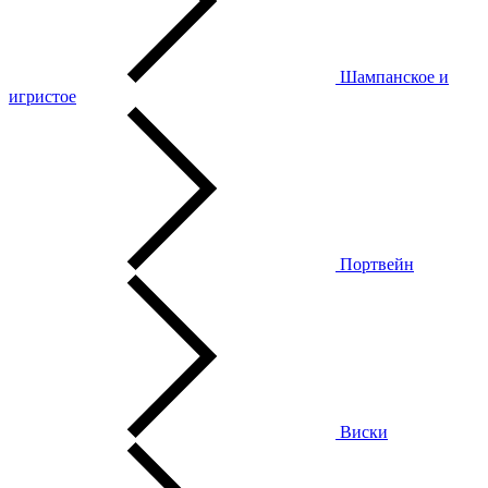
Шампанское и
игристое
Портвейн
Виски