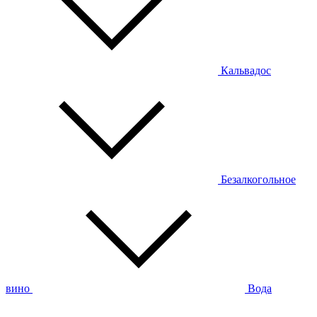
Кальвадос
Безалкогольное
вино
Вода