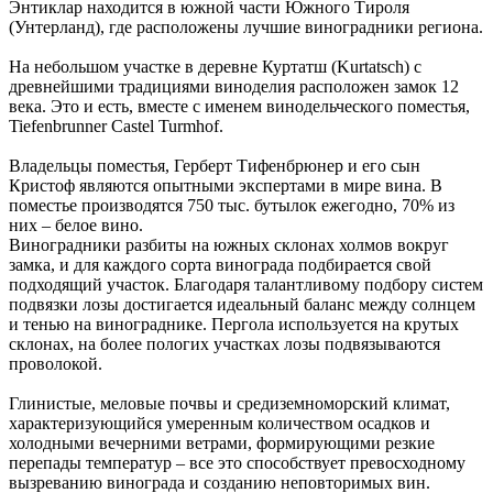
Энтиклар находится в южной части Южного Тироля
(Унтерланд), где расположены лучшие виноградники региона.
На небольшом участке в деревне Куртатш (Kurtatsch) с
древнейшими традициями виноделия расположен замок 12
века. Это и есть, вместе с именем винодельческого поместья,
Tiefenbrunner Castel Turmhof.
Владельцы поместья, Герберт Тифенбрюнер и его сын
Кристоф являются опытными экспертами в мире вина. В
поместье производятся 750 тыс. бутылок ежегодно, 70% из
них – белое вино.
Виноградники разбиты на южных склонах холмов вокруг
замка, и для каждого сорта винограда подбирается свой
подходящий участок. Благодаря талантливому подбору систем
подвязки лозы достигается идеальный баланс между солнцем
и тенью на винограднике. Пергола используется на крутых
склонах, на более пологих участках лозы подвязываются
проволокой.
Глинистые, меловые почвы и средиземноморский климат,
характеризующийся умеренным количеством осадков и
холодными вечерними ветрами, формирующими резкие
перепады температур – все это способствует превосходному
вызреванию винограда и созданию неповторимых вин.