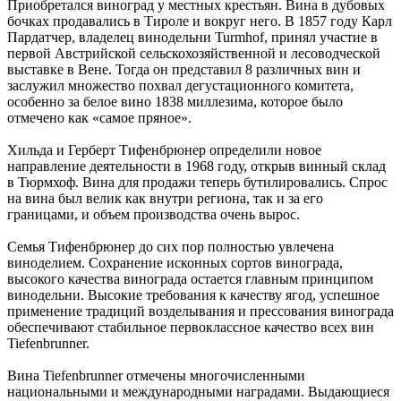
Приобретался виноград у местных крестьян. Вина в дубовых
бочках продавались в Тироле и вокруг него. В 1857 году Карл
Пардатчер, владелец винодельни Turmhof, принял участие в
первой Австрийской сельскохозяйственной и лесоводческой
выставке в Вене. Тогда он представил 8 различных вин и
заслужил множество похвал дегустационного комитета,
особенно за белое вино 1838 миллезима, которое было
отмечено как «самое пряное».
Хильда и Герберт Тифенбрюнер определили новое
направление деятельности в 1968 году, открыв винный склад
в Тюрмхоф. Вина для продажи теперь бутилировались. Спрос
на вина был велик как внутри региона, так и за его
границами, и объем производства очень вырос.
Семья Тифенбрюнер до сих пор полностью увлечена
виноделием. Сохранение исконных сортов винограда,
высокого качества винограда остается главным принципом
винодельни. Высокие требования к качеству ягод, успешное
применение традиций возделывания и прессования винограда
обеспечивают стабильное первоклассное качество всех вин
Tiefenbrunner.
Вина Tiefenbrunner отмечены многочисленными
национальными и международными наградами. Выдающиеся