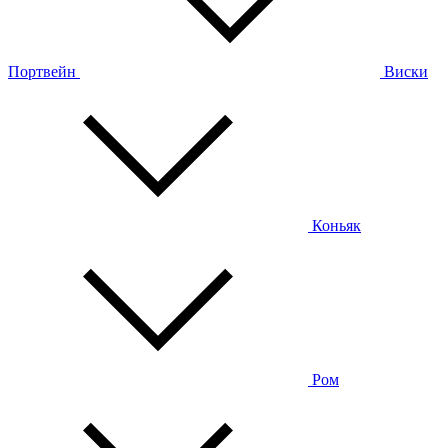
Портвейн
Виски
Коньяк
Ром