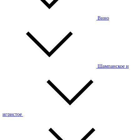
Вино
Шампанское и
игристое