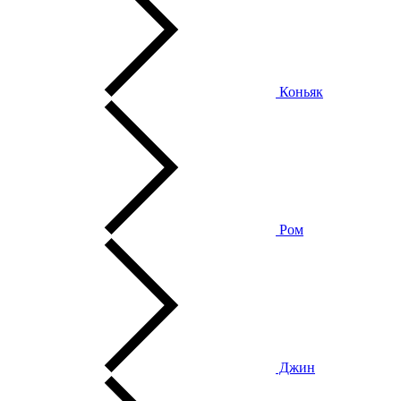
Коньяк
Ром
Джин