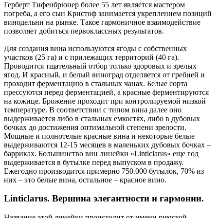
Герберт Тифенбрюнер более 55 лет является мастером
погреба, а его сын Кристоф занимается укреплением позиций
винодельни на рынке. Такое гармоничное взаимодействие
позволяет добиться первоклассных результатов.
Для создания вина используются ягоды с собственных
участков (25 га) и с прилежащих территорий (40 га).
Проводится тщательный отбор только здоровых и зрелых
ягод. И красный, и белый виноград отделяется от гребней и
проходит ферментацию в стальных чанах. Белые сорта
прессуются перед ферментацией, а красные ферментируются
на кожице. Брожение проходит при контролируемой низкой
температуре. В соответствии с типом вина далее оно
выдерживается либо в стальных емкостях, либо в дубовых
бочках до достижения оптимальной степени зрелости.
Мощные и полнотелые красные вина и некоторые белые
выдерживаются 12-15 месяцев в маленьких дубовых бочках –
барриках. Большинство вин линейки «Linticlarus» еще год
выдерживается в бутылке перед выпуском в продажу.
Ежегодно производится примерно 750.000 бутылок, 70% из
них – это белые вина, остальное – красное вино.
Linticlarus. Вершина элегантности и гармонии.
Название этой линейки происходит от имени римской