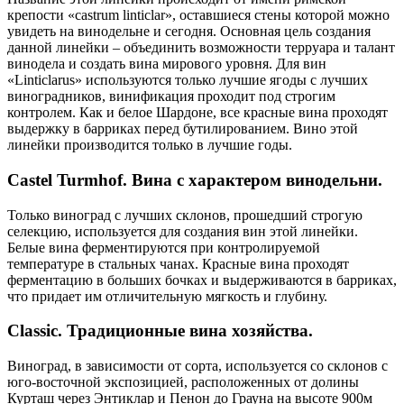
крепости «castrum linticlar», оставшиеся стены которой можно
увидеть на винодельне и сегодня. Основная цель создания
данной линейки – объединить возможности терруара и талант
винодела и создать вина мирового уровня. Для вин
«Linticlarus» используются только лучшие ягоды с лучших
виноградников, винификация проходит под строгим
контролем. Как и белое Шардоне, все красные вина проходят
выдержку в барриках перед бутилированием. Вино этой
линейки производится только в лучшие годы.
Castel Turmhof. Вина с характером винодельни.
Только виноград с лучших склонов, прошедший строгую
селекцию, используется для создания вин этой линейки.
Белые вина ферментируются при контролируемой
температуре в стальных чанах. Красные вина проходят
ферментацию в больших бочках и выдерживаются в барриках,
что придает им отличительную мягкость и глубину.
Classic. Традиционные вина хозяйства.
Виноград, в зависимости от сорта, используется со склонов с
юго-восточной экспозицией, расположенных от долины
Курташ через Энтиклар и Пенон до Грауна на высоте 900м