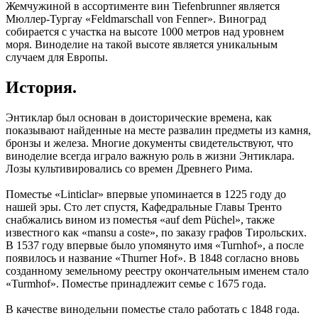
Жемчужиной в ассортименте вин Tiefenbrunner является
Мюллер-Тургау «Feldmarschall von Fenner». Виноград
собирается с участка на высоте 1000 метров над уровнем
моря. Виноделие на такой высоте является уникальным
случаем для Европы.
История.
Энтиклар был основан в доисторические времена, как
показывают найденные на месте развалин предметы из камня,
бронзы и железа. Многие документы свидетельствуют, что
виноделие всегда играло важную роль в жизни Энтиклара.
Лозы культивировались со времен Древнего Рима.
Поместье «Linticlar» впервые упоминается в 1225 году до
нашей эры. Сто лет спустя, Кафедральные Главы Тренто
снабжались вином из поместья «auf dem Püchel», также
известного как «mansu a coste», по заказу графов Тирольских.
В 1537 году впервые было упомянуто имя «Turnhof», а после
появилось и название «Thurner Hof». В 1848 согласно вновь
созданному земельному реестру окончательным именем стало
«Turmhof». Поместье принадлежит семье с 1675 года.
В качестве винодельни поместье стало работать с 1848 года.