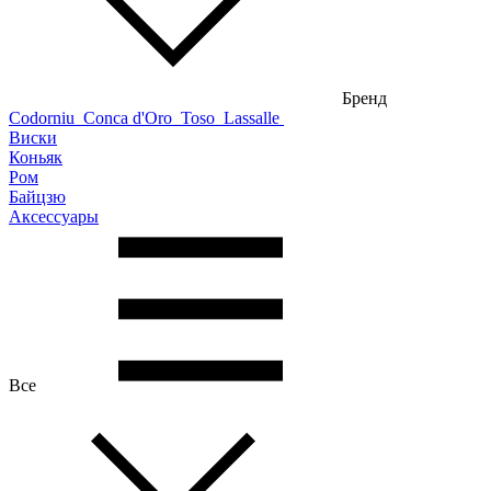
Бренд
Codorniu
Conca d'Oro
Toso
Lassalle
Виски
Коньяк
Ром
Байцзю
Аксессуары
Все