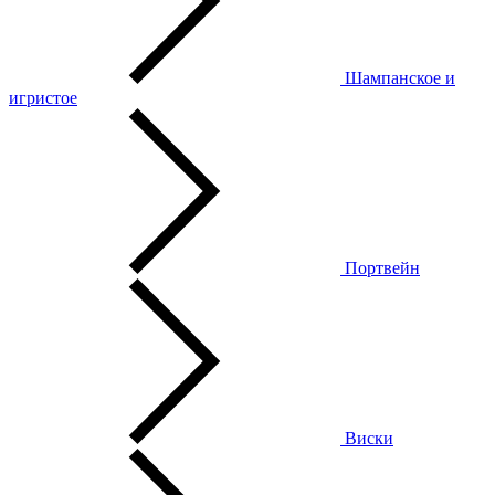
Шампанское и
игристое
Портвейн
Виски