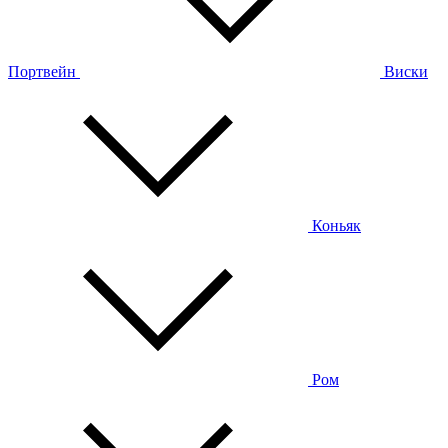
Портвейн
Виски
Коньяк
Ром