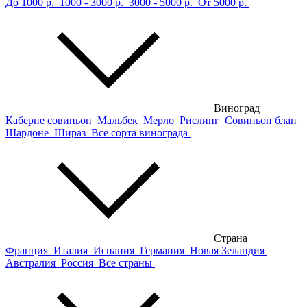
До 1000 р.
1000 - 3000 р.
3000 - 5000 р.
От 5000 р.
Виноград
Каберне совиньон
Мальбек
Мерло
Рислинг
Совиньон блан
Шардоне
Шираз
Все сорта винограда
Страна
Франция
Италия
Испания
Германия
Новая Зеландия
Австралия
Россия
Все страны