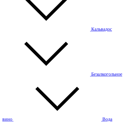
Кальвадос
Безалкогольное
вино
Вода