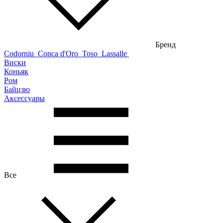
Бренд
Codorniu
Conca d'Oro
Toso
Lassalle
Виски
Коньяк
Ром
Байцзю
Аксессуары
Все