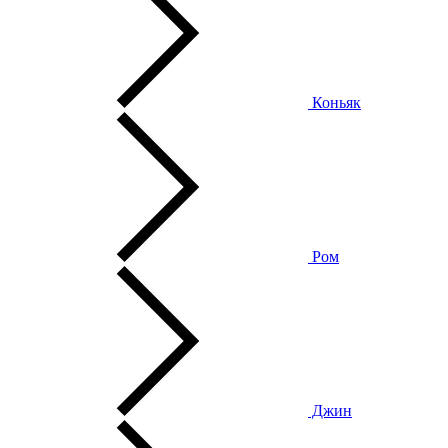
Коньяк
Ром
Джин