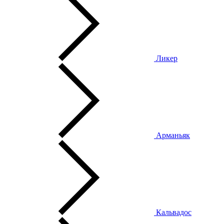
Ликер
Арманьяк
Кальвадос