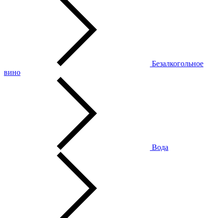
Безалкогольное
вино
Вода