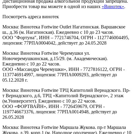
Дистанционная продажа алкогольной продукции запрещена.
Приобрести товар вы можете в одной из наших
«Винотек»
.
Посмотреть адреса винотек
Москва: Винотека Fortwine Outlet Нагатинская. Варшавское
ш., д.36 (м. Нагатинская). Ежедневно с 10 до 23 часов.
ООО "Фортуна", ИНН – 7721746704, ОГРН - 1127746004495,
лицензия: 77РПА0004042, действует до 24.05.2028
Москва: Винотека Fortwine Черемушки ул.
Новочеремушкинская, д.15/29. (м. Академическая).
Ежедневно с 10 до 22 часов.
ООО «Массандра Черемушки», ИНН - 7727816122, ОГРН -
1137746914997, лицензия: 77РПА0009293, действует до
05.12.2028 г.
Москва: Винотека Fortwine ТРЦ Капитолий Вернадского. Пр-
т Вернадского, д.6, ТРЦ «Капитолий Вернадского», 2 этаж
(м.Университет). Ежедневно с 10 до 22 часов.
ООО «ФОРТВАЙН», ИНН - 7726459679, ОГРН -
1197746673376, лицензия: 77РПА0014948, действует до
26.05.2028
Москва: Винотека Fortwine Маршала Жукова. пр-т Маршала
Жукова, д.39, корп.1 (м. Народное ополчение). Ежедневно с 10