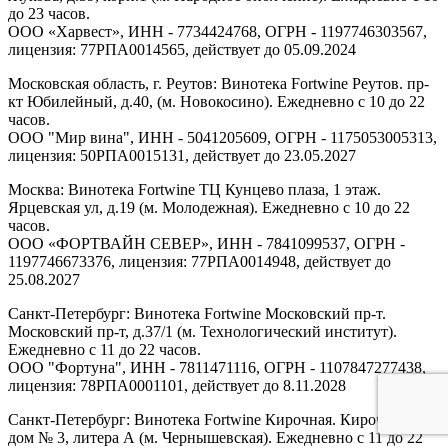
до 23 часов.
ООО «Харвест», ИНН - 7734424768, ОГРН - 1197746303567,
лицензия: 77РПА0014565, действует до 05.09.2024
Московская область, г. Реутов: Винотека Fortwine Реутов. пр-
кт Юбилейный, д.40, (м. Новокосино). Ежедневно с 10 до 22
часов.
ООО "Мир вина", ИНН - 5041205609, ОГРН - 1175053005313,
лицензия: 50РПА0015131, действует до 23.05.2027
Москва: Винотека Fortwine ТЦ Кунцево плаза, 1 этаж.
Ярцевская ул, д.19 (м. Молодежная). Ежедневно с 10 до 22
часов.
ООО «ФОРТВАЙН СЕВЕР», ИНН - 7841099537, ОГРН -
1197746673376, лицензия: 77РПА0014948, действует до
25.08.2027
Санкт-Петербург: Винотека Fortwine Московский пр-т.
Московский пр-т, д.37/1 (м. Технологический институт).
Ежедневно с 11 до 22 часов.
ООО "Фортуна", ИНН - 7811471116, ОГРН - 1107847277438,
лицензия: 78РПА0001101, действует до 8.11.2028
Санкт-Петербург: Винотека Fortwine Кирочная. Кирочная ул,
дом № 3, литера А (м. Чернышевская). Ежедневно с 11 до 22