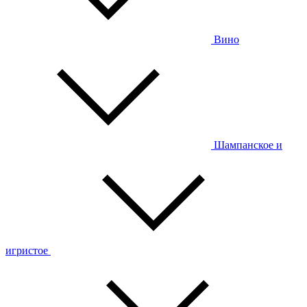
Вино
Шампанское и
игристое