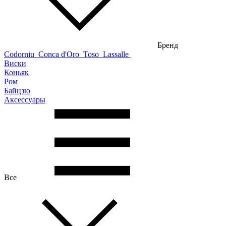
Бренд
Codorniu
Conca d'Oro
Toso
Lassalle
Виски
Коньяк
Ром
Байцзю
Аксессуары
Все