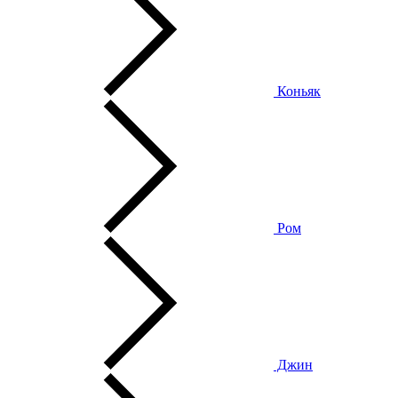
Коньяк
Ром
Джин