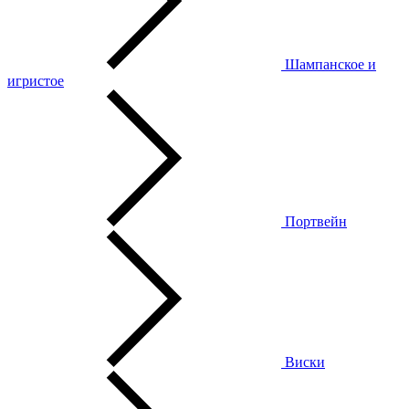
Шампанское и
игристое
Портвейн
Виски