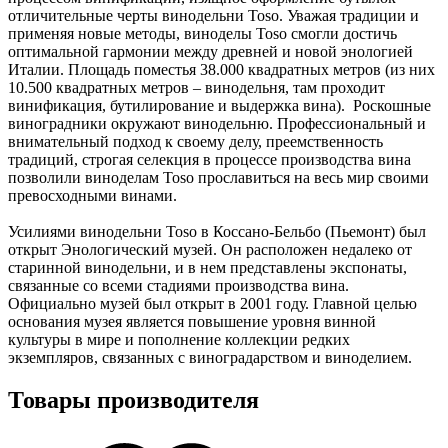
отличительные черты винодельни Toso. Уважая традиции и
применяя новые методы, виноделы Toso смогли достичь
оптимальной гармонии между древней и новой энологией
Италии. Площадь поместья 38.000 квадратных метров (из них
10.500 квадратных метров – винодельня, там проходит
винификация, бутилирование и выдержка вина). Роскошные
виноградники окружают винодельню. Профессиональный и
внимательный подход к своему делу, преемственность
традиций, строгая селекция в процессе производства вина
позволили виноделам Toso прославиться на весь мир своими
превосходными винами.
Усилиями винодельни Toso в Коссано-Бельбо (Пьемонт) был
открыт Энологический музей. Он расположен недалеко от
старинной винодельни, и в нем представлены экспонаты,
связанные со всеми стадиями производства вина.
Официально музей был открыт в 2001 году. Главной целью
основания музея является повышение уровня винной
культуры в мире и пополнение коллекции редких
экземпляров, связанных с виноградарством и виноделием.
Товары производителя