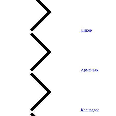
Ликер
Арманьяк
Кальвадос