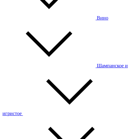
Вино
Шампанское и
игристое