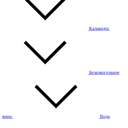
Кальвадос
Безалкогольное
вино
Вода