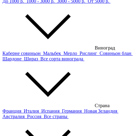
До 1000 р.
1000 - 3000 р.
3000 - 5000 р.
От 5000 р.
Виноград
Каберне совиньон
Мальбек
Мерло
Рислинг
Совиньон блан
Шардоне
Шираз
Все сорта винограда
Страна
Франция
Италия
Испания
Германия
Новая Зеландия
Австралия
Россия
Все страны