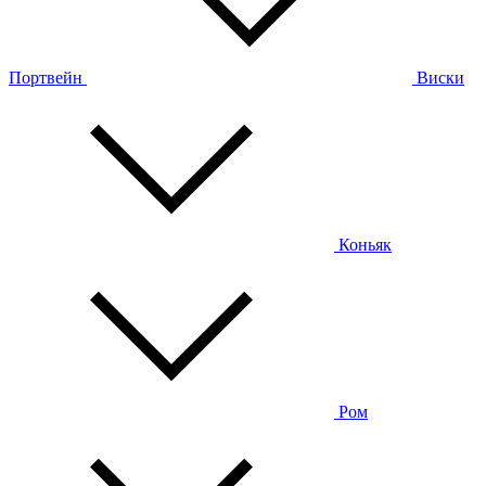
Портвейн
Виски
Коньяк
Ром