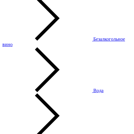
Безалкогольное
вино
Вода