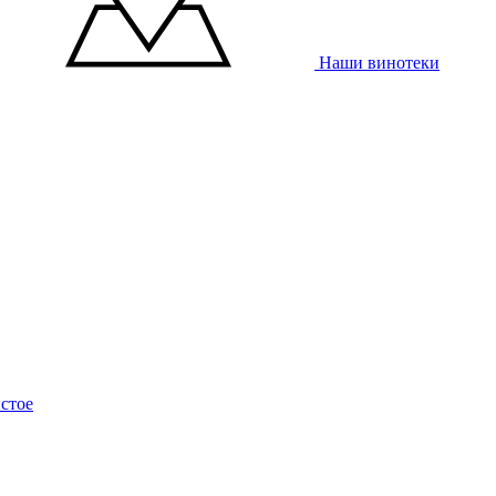
Наши винотеки
стое