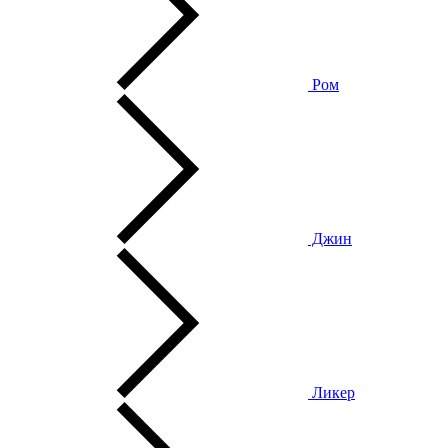
Ром
Джин
Ликер