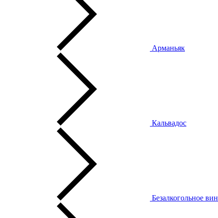
Арманьяк
Кальвадос
Безалкогольное ви