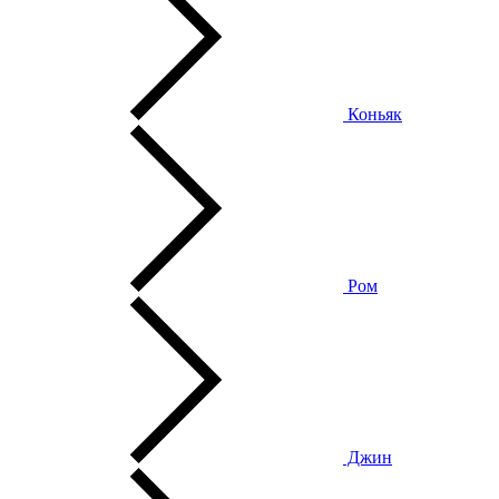
Коньяк
Ром
Джин