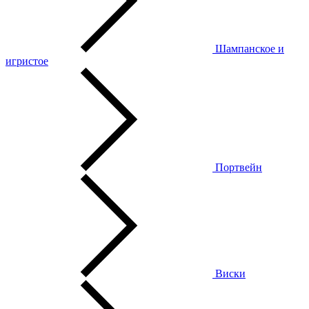
Шампанское и
игристое
Портвейн
Виски