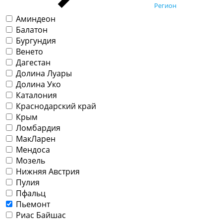
Регион
Аминдеон
Балатон
Бургундия
Венето
Дагестан
Долина Луары
Долина Уко
Каталония
Краснодарский край
Крым
Ломбардия
МакЛарен
Мендоса
Мозель
Нижняя Австрия
Пулия
Пфальц
Пьемонт
Риас Байшас