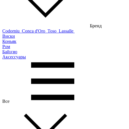
Бренд
Codorniu
Conca d'Oro
Toso
Lassalle
Виски
Коньяк
Ром
Байцзю
Аксессуары
Все