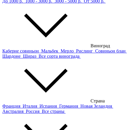
До 1000 р.
1000 - 3000 р.
3000 - 5000 р.
От 5000 р.
Виноград
Каберне совиньон
Мальбек
Мерло
Рислинг
Совиньон блан
Шардоне
Шираз
Все сорта винограда
Страна
Франция
Италия
Испания
Германия
Новая Зеландия
Австралия
Россия
Все страны