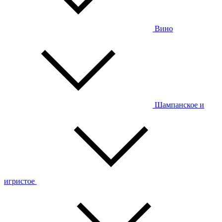
Вино
Шампанское и
игристое