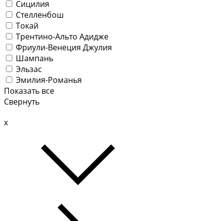
Сицилия
Стелленбош
Токай
Трентино-Альто Адидже
Фриули-Венеция Джулия
Шампань
Эльзас
Эмилия-Романья
Показать все
Свернуть
x