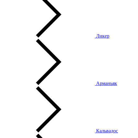
Ликер
Арманьяк
Кальвадос