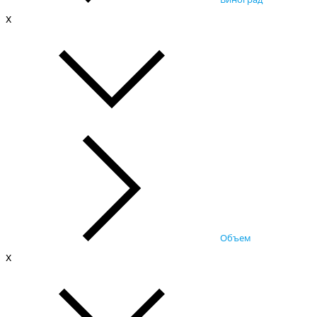
x
Объем
x