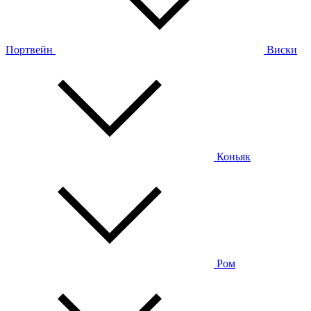
Портвейн
Виски
Коньяк
Ром