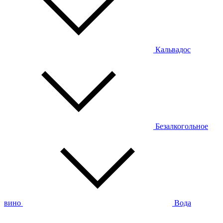
Кальвадос
Безалкогольное
вино
Вода