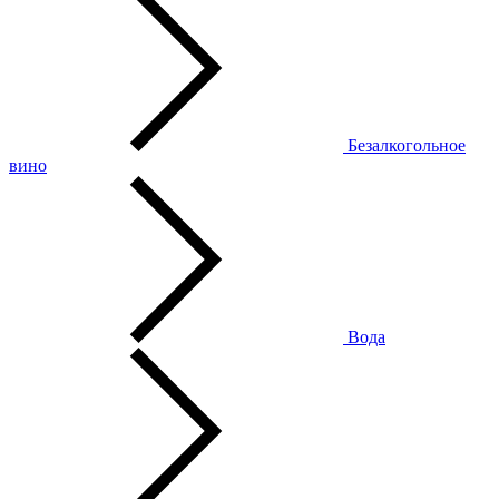
Безалкогольное
вино
Вода