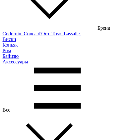
Бренд
Codorniu
Conca d'Oro
Toso
Lassalle
Виски
Коньяк
Ром
Байцзю
Аксессуары
Все