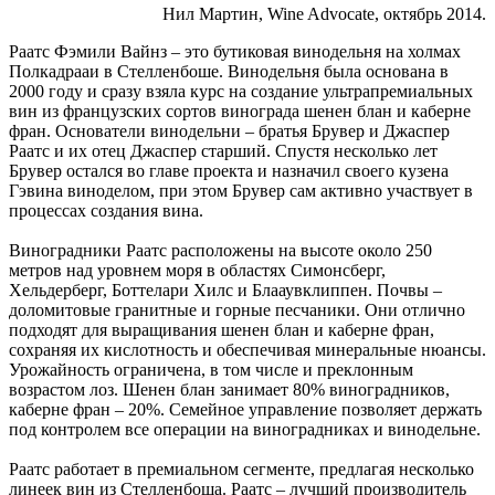
Нил Мартин, Wine Advocate, октябрь 2014.
Раатс Фэмили Вайнз – это бутиковая винодельня на холмах
Полкадрааи в Стелленбоше. Винодельня была основана в
2000 году и сразу взяла курс на создание ультрапремиальных
вин из французских сортов винограда шенен блан и каберне
фран. Основатели винодельни – братья Брувер и Джаспер
Раатс и их отец Джаспер старший. Спустя несколько лет
Брувер остался во главе проекта и назначил своего кузена
Гэвина виноделом, при этом Брувер сам активно участвует в
процессах создания вина.
Виноградники Раатс расположены на высоте около 250
метров над уровнем моря в областях Симонсберг,
Хельдерберг, Боттелари Хилс и Блааувклиппен. Почвы –
доломитовые гранитные и горные песчаники. Они отлично
подходят для выращивания шенен блан и каберне фран,
сохраняя их кислотность и обеспечивая минеральные нюансы.
Урожайность ограничена, в том числе и преклонным
возрастом лоз. Шенен блан занимает 80% виноградников,
каберне фран – 20%. Семейное управление позволяет держать
под контролем все операции на виноградниках и винодельне.
Раатс работает в премиальном сегменте, предлагая несколько
линеек вин из Стелленбоша. Раатс – лучший производитель