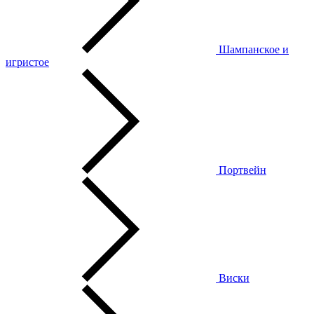
Шампанское и
игристое
Портвейн
Виски