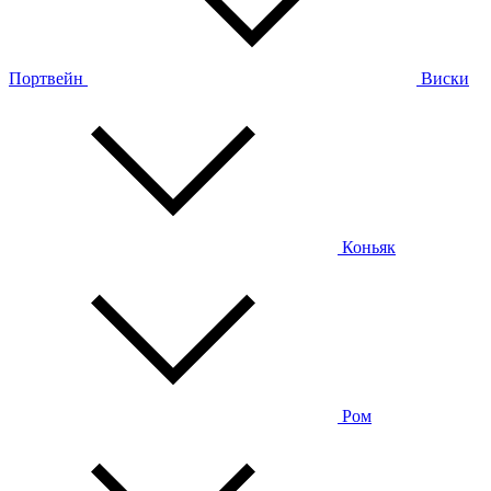
Портвейн
Виски
Коньяк
Ром