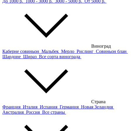
До 1000 р.
1000 - 3000 р.
3000 - 5000 р.
От 5000 р.
Виноград
Каберне совиньон
Мальбек
Мерло
Рислинг
Совиньон блан
Шардоне
Шираз
Все сорта винограда
Страна
Франция
Италия
Испания
Германия
Новая Зеландия
Австралия
Россия
Все страны