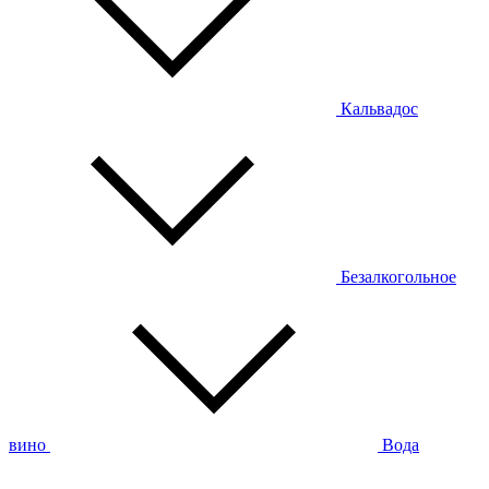
Кальвадос
Безалкогольное
вино
Вода