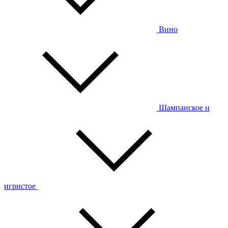
Вино
Шампанское и
игристое