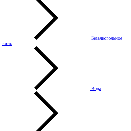
Безалкогольное
вино
Вода