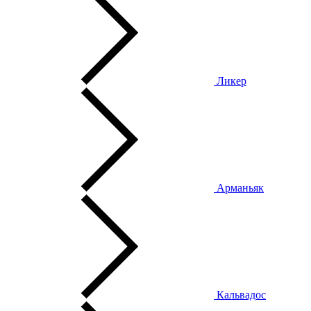
Ликер
Арманьяк
Кальвадос