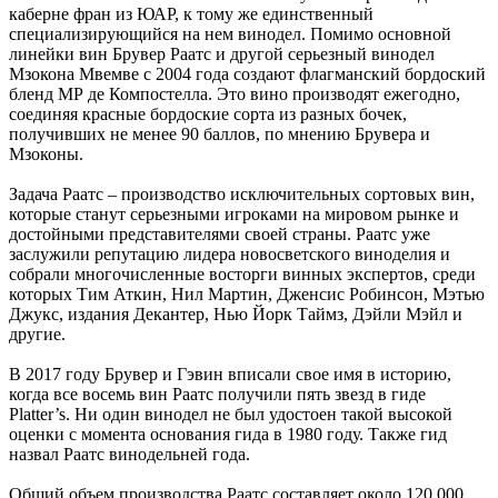
каберне фран из ЮАР, к тому же единственный
специализирующийся на нем винодел. Помимо основной
линейки вин Брувер Раатс и другой серьезный винодел
Мзокона Мвемве с 2004 года создают флагманский бордоский
бленд МР де Компостелла. Это вино производят ежегодно,
соединяя красные бордоские сорта из разных бочек,
получивших не менее 90 баллов, по мнению Брувера и
Мзоконы.
Задача Раатс – производство исключительных сортовых вин,
которые станут серьезными игроками на мировом рынке и
достойными представителями своей страны. Раатс уже
заслужили репутацию лидера новосветского виноделия и
собрали многочисленные восторги винных экспертов, среди
которых Тим Аткин, Нил Мартин, Дженсис Робинсон, Мэтью
Джукс, издания Декантер, Нью Йорк Таймз, Дэйли Мэйл и
другие.
В 2017 году Брувер и Гэвин вписали свое имя в историю,
когда все восемь вин Раатс получили пять звезд в гиде
Platter’s. Ни один винодел не был удостоен такой высокой
оценки с момента основания гида в 1980 году. Также гид
назвал Раатс винодельней года.
Общий объем производства Раатс составляет около 120 000