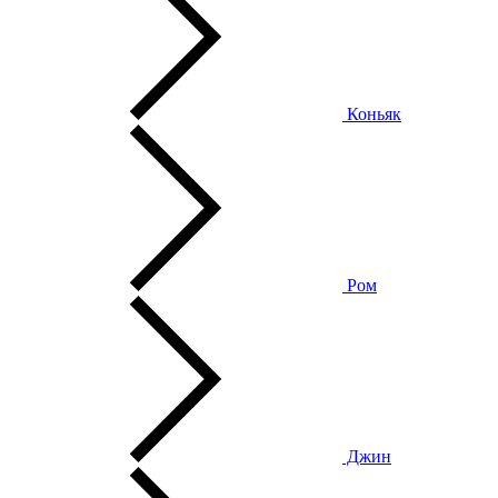
Коньяк
Ром
Джин