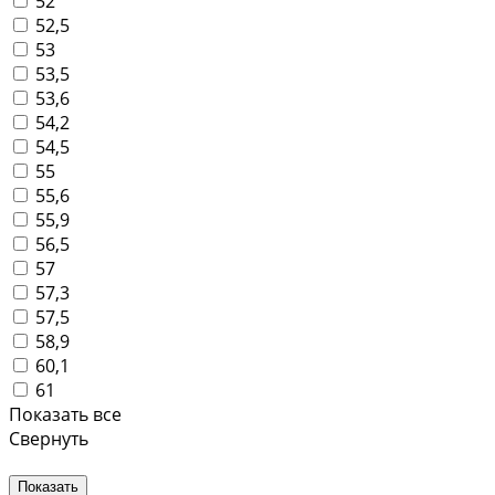
52
52,5
53
53,5
53,6
54,2
54,5
55
55,6
55,9
56,5
57
57,3
57,5
58,9
60,1
61
Показать все
Свернуть