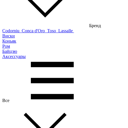
Бренд
Codorniu
Conca d'Oro
Toso
Lassalle
Виски
Коньяк
Ром
Байцзю
Аксессуары
Все