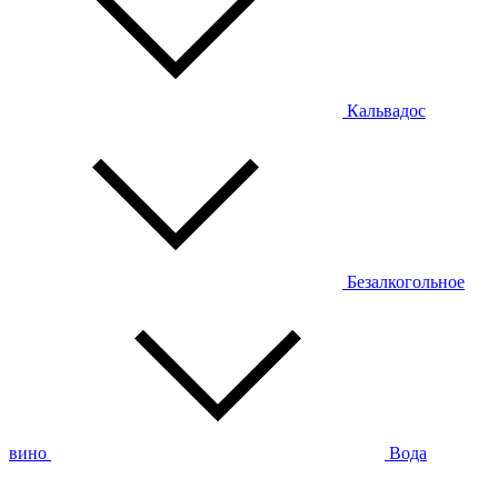
Кальвадос
Безалкогольное
вино
Вода