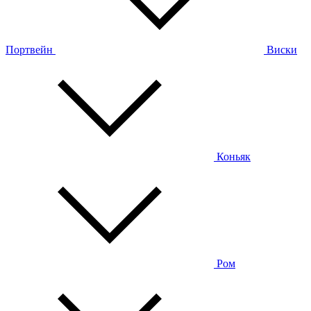
Портвейн
Виски
Коньяк
Ром