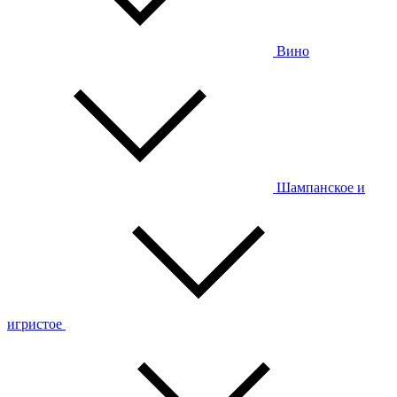
Вино
Шампанское и
игристое