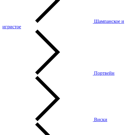
Шампанское и
игристое
Портвейн
Виски