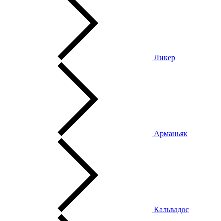
Ликер
Арманьяк
Кальвадос