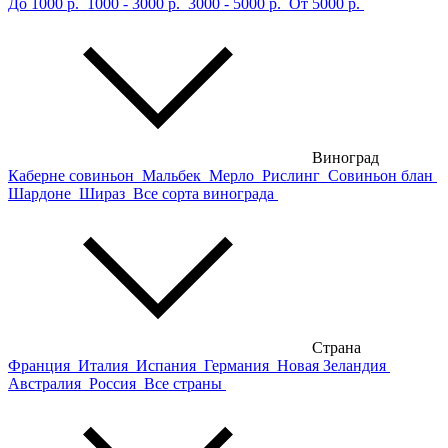
До 1000 р.
1000 - 3000 р.
3000 - 5000 р.
От 5000 р.
Виноград
Каберне совиньон
Мальбек
Мерло
Рислинг
Совиньон блан
Шардоне
Шираз
Все сорта винограда
Страна
Франция
Италия
Испания
Германия
Новая Зеландия
Австралия
Россия
Все страны