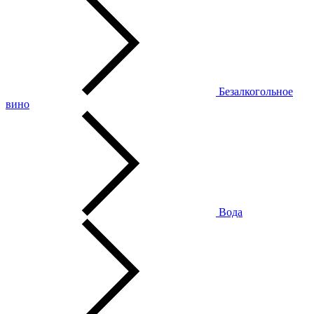
Безалкогольное
вино
Вода