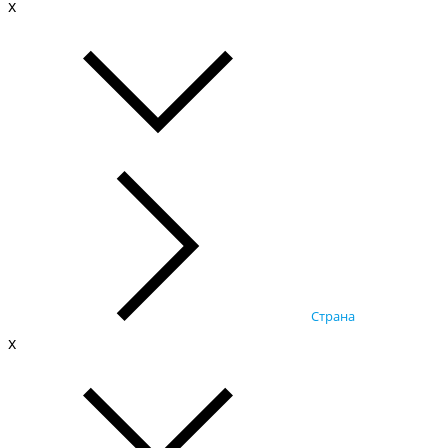
x
Страна
x