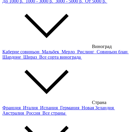
До 1000 р.
1000 - 3000 р.
3000 - 5000 р.
От 5000 р.
Виноград
Каберне совиньон
Мальбек
Мерло
Рислинг
Совиньон блан
Шардоне
Шираз
Все сорта винограда
Страна
Франция
Италия
Испания
Германия
Новая Зеландия
Австралия
Россия
Все страны