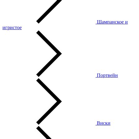
Шампанское и
игристое
Портвейн
Виски