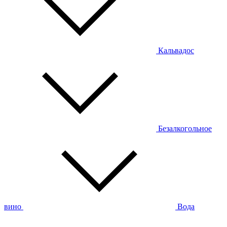
Кальвадос
Безалкогольное
вино
Вода