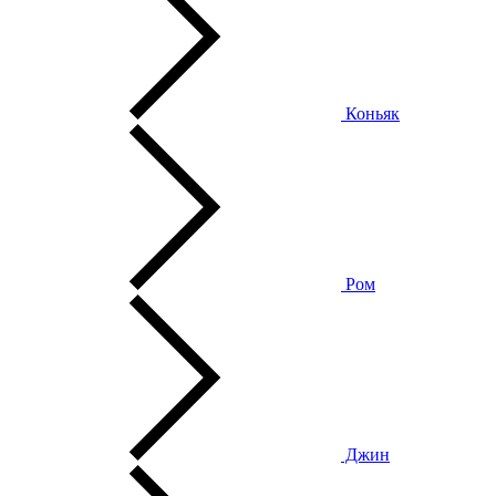
Коньяк
Ром
Джин