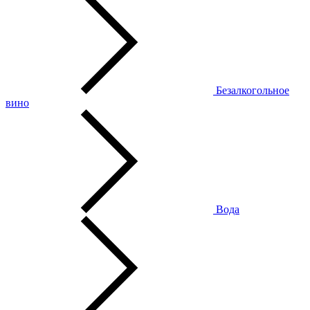
Безалкогольное
вино
Вода