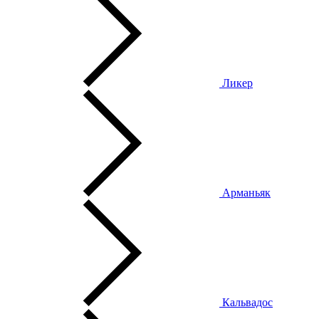
Ликер
Арманьяк
Кальвадос