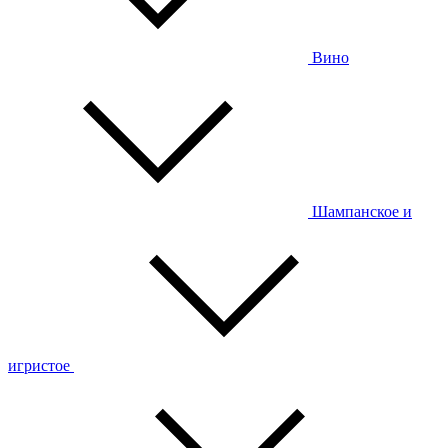
Вино
Шампанское и
игристое