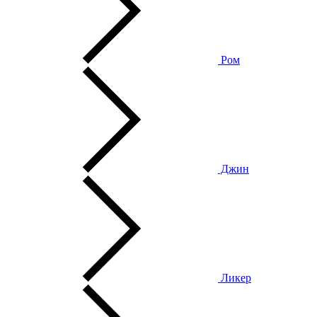
Ром
Джин
Ликер