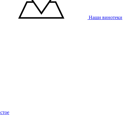
Наши винотеки
стое