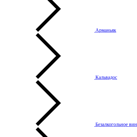
Арманьяк
Кальвадос
Безалкогольное ви