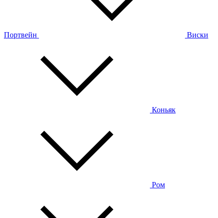
Портвейн
Виски
Коньяк
Ром