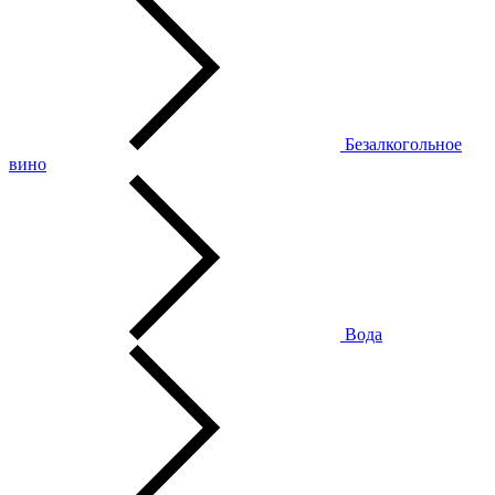
Безалкогольное
вино
Вода