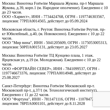
Москва: Винотека Fortwine Маршала Жукова. пр-т Маршала
Жукова, д.39, корп.1 (м. Народное ополчение). Ежедневно с 10
до 23 часов.
ООО «Харвест», ИНН - 7734424768, ОГРН - 1197746303567,
лицензия: 77РПА0014565, действует до 05.09.2024
Московская область, г. Реутов: Винотека Fortwine Реутов. пр-
кт Юбилейный, д.40, (м. Новокосино). Ежедневно с 10 до 22
часов.
ООО "Мир вина", ИНН - 5041205609, ОГРН - 1175053005313,
лицензия: 50РПА0015131, действует до 23.05.2027
Москва: Винотека Fortwine ТЦ Кунцево плаза, 1 этаж.
Ярцевская ул, д.19 (м. Молодежная). Ежедневно с 10 до 22
часов.
ООО «ФОРТВАЙН СЕВЕР», ИНН - 7841099537, ОГРН -
1197746673376, лицензия: 77РПА0014948, действует до
25.08.2027
Санкт-Петербург: Винотека Fortwine Московский пр-т.
Московский пр-т, д.37/1 (м. Технологический институт).
Ежедневно с 11 до 22 часов.
ООО "Фортуна", ИНН - 7811471116, ОГРН - 1107847277438,
лицензия: 78РПА0001101, действует до 8.11.2028