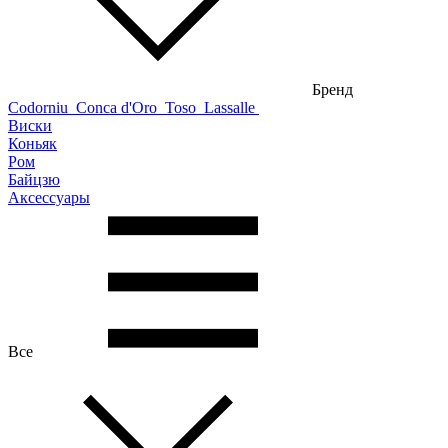
Бренд
Codorniu
Conca d'Oro
Toso
Lassalle
Виски
Коньяк
Ром
Байцзю
Аксессуары
Все