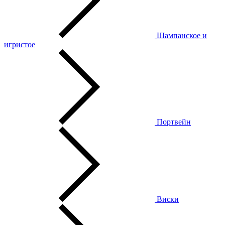
Шампанское и
игристое
Портвейн
Виски