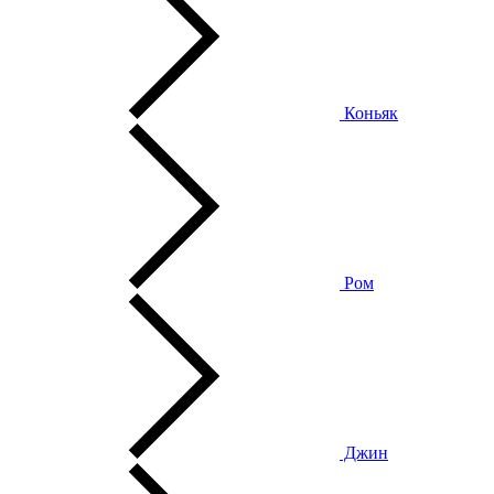
Коньяк
Ром
Джин