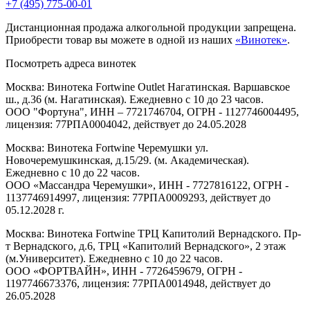
+7 (495) 775-00-01
Дистанционная продажа алкогольной продукции запрещена.
Приобрести товар вы можете в одной из наших
«Винотек»
.
Посмотреть адреса винотек
Москва: Винотека Fortwine Outlet Нагатинская. Варшавское
ш., д.36 (м. Нагатинская). Ежедневно с 10 до 23 часов.
ООО "Фортуна", ИНН – 7721746704, ОГРН - 1127746004495,
лицензия: 77РПА0004042, действует до 24.05.2028
Москва: Винотека Fortwine Черемушки ул.
Новочеремушкинская, д.15/29. (м. Академическая).
Ежедневно с 10 до 22 часов.
ООО «Массандра Черемушки», ИНН - 7727816122, ОГРН -
1137746914997, лицензия: 77РПА0009293, действует до
05.12.2028 г.
Москва: Винотека Fortwine ТРЦ Капитолий Вернадского. Пр-
т Вернадского, д.6, ТРЦ «Капитолий Вернадского», 2 этаж
(м.Университет). Ежедневно с 10 до 22 часов.
ООО «ФОРТВАЙН», ИНН - 7726459679, ОГРН -
1197746673376, лицензия: 77РПА0014948, действует до
26.05.2028