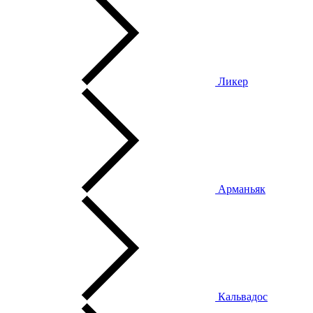
Ликер
Арманьяк
Кальвадос