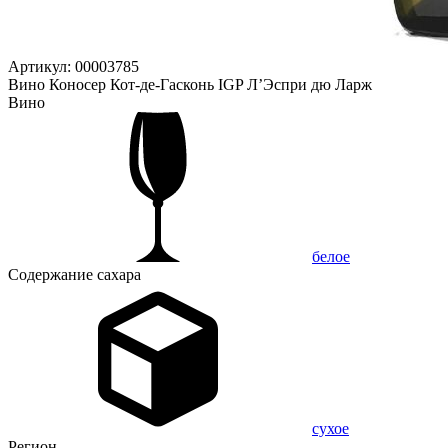
Артикул: 00003785
Вино Коносер Кот-де-Гасконь IGP Л’Эспри дю Ларж
Вино
белое
Содержание сахара
сухое
Регион