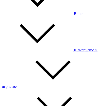
Вино
Шампанское и
игристое