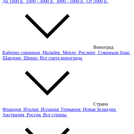
До 1000 р.
1000 - 3000 р.
3000 - 5000 р.
От 5000 р.
Виноград
Каберне совиньон
Мальбек
Мерло
Рислинг
Совиньон блан
Шардоне
Шираз
Все сорта винограда
Страна
Франция
Италия
Испания
Германия
Новая Зеландия
Австралия
Россия
Все страны