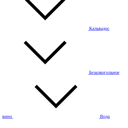
Кальвадос
Безалкогольное
вино
Вода