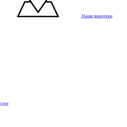
Наши винотеки
стое