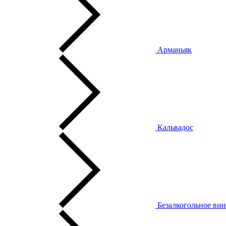
Арманьяк
Кальвадос
Безалкогольное ви