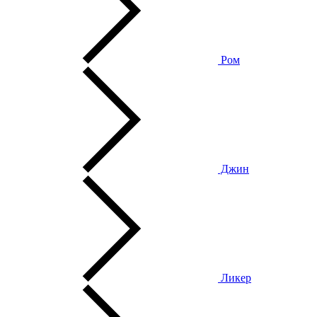
Ром
Джин
Ликер