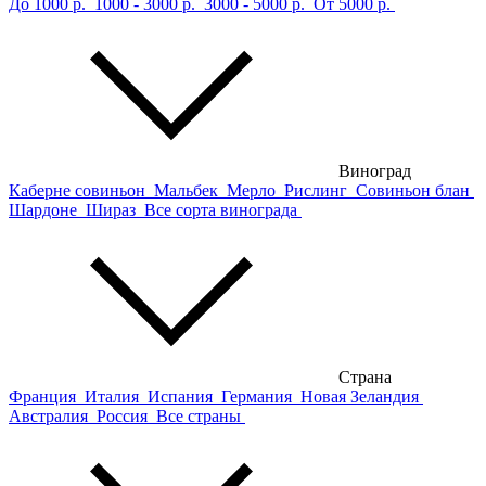
До 1000 р.
1000 - 3000 р.
3000 - 5000 р.
От 5000 р.
Виноград
Каберне совиньон
Мальбек
Мерло
Рислинг
Совиньон блан
Шардоне
Шираз
Все сорта винограда
Страна
Франция
Италия
Испания
Германия
Новая Зеландия
Австралия
Россия
Все страны