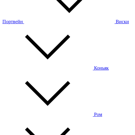
Портвейн
Виски
Коньяк
Ром