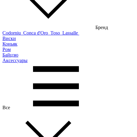
Бренд
Codorniu
Conca d'Oro
Toso
Lassalle
Виски
Коньяк
Ром
Байцзю
Аксессуары
Все