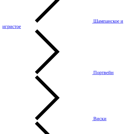
Шампанское и
игристое
Портвейн
Виски