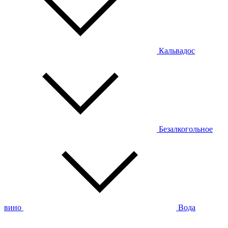
Кальвадос
Безалкогольное
вино
Вода