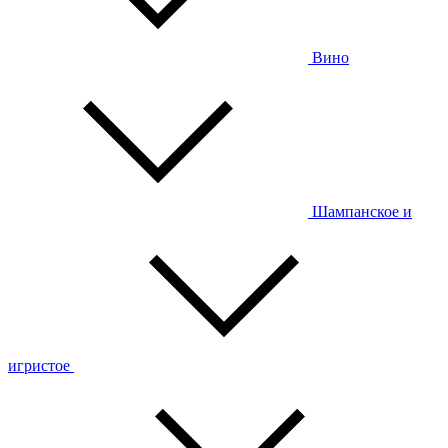
Вино
Шампанское и
игристое