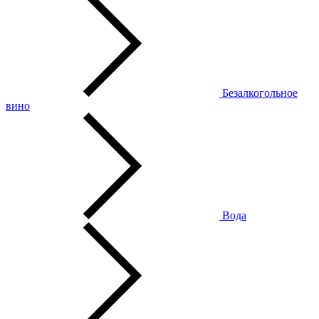
Безалкогольное
вино
Вода