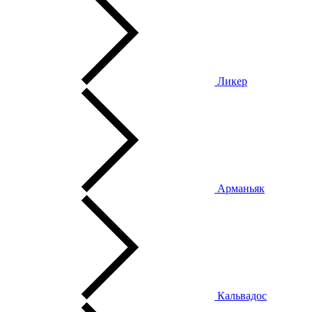
Ликер
Арманьяк
Кальвадос