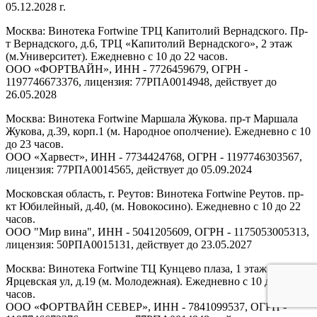
05.12.2028 г.
Москва: Винотека Fortwine ТРЦ Капитолий Вернадского. Пр-
т Вернадского, д.6, ТРЦ «Капитолий Вернадского», 2 этаж
(м.Университет). Ежедневно с 10 до 22 часов.
ООО «ФОРТВАЙН», ИНН - 7726459679, ОГРН -
1197746673376, лицензия: 77РПА0014948, действует до
26.05.2028
Москва: Винотека Fortwine Маршала Жукова. пр-т Маршала
Жукова, д.39, корп.1 (м. Народное ополчение). Ежедневно с 10
до 23 часов.
ООО «Харвест», ИНН - 7734424768, ОГРН - 1197746303567,
лицензия: 77РПА0014565, действует до 05.09.2024
Московская область, г. Реутов: Винотека Fortwine Реутов. пр-
кт Юбилейный, д.40, (м. Новокосино). Ежедневно с 10 до 22
часов.
ООО "Мир вина", ИНН - 5041205609, ОГРН - 1175053005313,
лицензия: 50РПА0015131, действует до 23.05.2027
Москва: Винотека Fortwine ТЦ Кунцево плаза, 1 этаж.
Ярцевская ул, д.19 (м. Молодежная). Ежедневно с 10 до 22
часов.
ООО «ФОРТВАЙН СЕВЕР», ИНН - 7841099537, ОГРН -