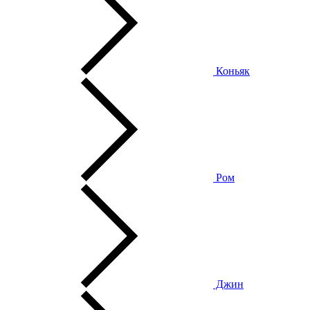
Коньяк
Ром
Джин