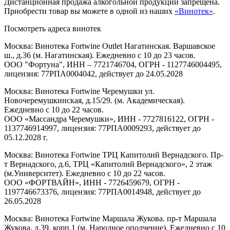
Дистанционная продажа алкогольной продукции запрещена.
Приобрести товар вы можете в одной из наших
«Винотек»
.
Посмотреть адреса винотек
Москва: Винотека Fortwine Outlet Нагатинская. Варшавское
ш., д.36 (м. Нагатинская). Ежедневно с 10 до 23 часов.
ООО "Фортуна", ИНН – 7721746704, ОГРН - 1127746004495,
лицензия: 77РПА0004042, действует до 24.05.2028
Москва: Винотека Fortwine Черемушки ул.
Новочеремушкинская, д.15/29. (м. Академическая).
Ежедневно с 10 до 22 часов.
ООО «Массандра Черемушки», ИНН - 7727816122, ОГРН -
1137746914997, лицензия: 77РПА0009293, действует до
05.12.2028 г.
Москва: Винотека Fortwine ТРЦ Капитолий Вернадского. Пр-
т Вернадского, д.6, ТРЦ «Капитолий Вернадского», 2 этаж
(м.Университет). Ежедневно с 10 до 22 часов.
ООО «ФОРТВАЙН», ИНН - 7726459679, ОГРН -
1197746673376, лицензия: 77РПА0014948, действует до
26.05.2028
Москва: Винотека Fortwine Маршала Жукова. пр-т Маршала
Жукова, д.39, корп.1 (м. Народное ополчение). Ежедневно с 10