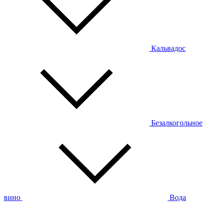
Кальвадос
Безалкогольное
вино
Вода