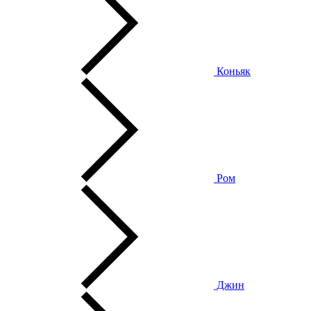
Коньяк
Ром
Джин