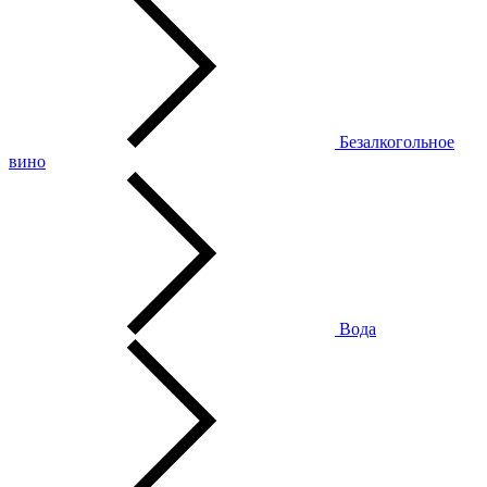
Безалкогольное
вино
Вода