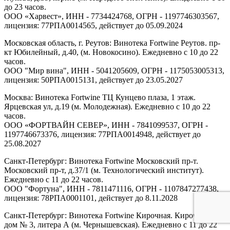
до 23 часов.
ООО «Харвест», ИНН - 7734424768, ОГРН - 1197746303567,
лицензия: 77РПА0014565, действует до 05.09.2024
Московская область, г. Реутов: Винотека Fortwine Реутов. пр-
кт Юбилейный, д.40, (м. Новокосино). Ежедневно с 10 до 22
часов.
ООО "Мир вина", ИНН - 5041205609, ОГРН - 1175053005313,
лицензия: 50РПА0015131, действует до 23.05.2027
Москва: Винотека Fortwine ТЦ Кунцево плаза, 1 этаж.
Ярцевская ул, д.19 (м. Молодежная). Ежедневно с 10 до 22
часов.
ООО «ФОРТВАЙН СЕВЕР», ИНН - 7841099537, ОГРН -
1197746673376, лицензия: 77РПА0014948, действует до
25.08.2027
Санкт-Петербург: Винотека Fortwine Московский пр-т.
Московский пр-т, д.37/1 (м. Технологический институт).
Ежедневно с 11 до 22 часов.
ООО "Фортуна", ИНН - 7811471116, ОГРН - 1107847277438,
лицензия: 78РПА0001101, действует до 8.11.2028
Санкт-Петербург: Винотека Fortwine Кирочная. Кирочная ул,
дом № 3, литера А (м. Чернышевская). Ежедневно с 11 до 22