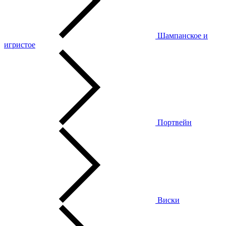
Шампанское и
игристое
Портвейн
Виски