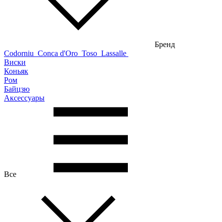
Бренд
Codorniu
Conca d'Oro
Toso
Lassalle
Виски
Коньяк
Ром
Байцзю
Аксессуары
Все