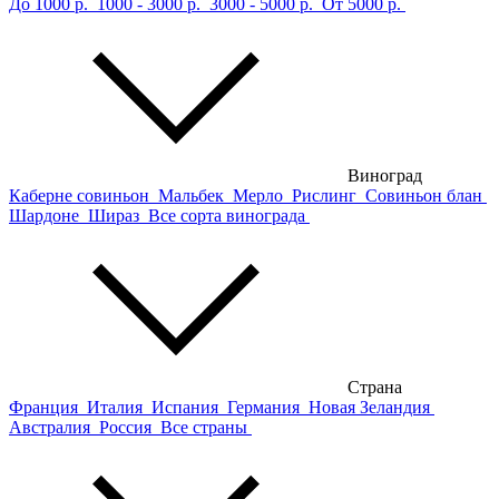
До 1000 р.
1000 - 3000 р.
3000 - 5000 р.
От 5000 р.
Виноград
Каберне совиньон
Мальбек
Мерло
Рислинг
Совиньон блан
Шардоне
Шираз
Все сорта винограда
Страна
Франция
Италия
Испания
Германия
Новая Зеландия
Австралия
Россия
Все страны