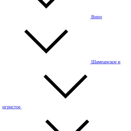
Вино
Шампанское и
игристое