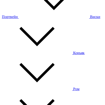
Портвейн
Виски
Коньяк
Ром