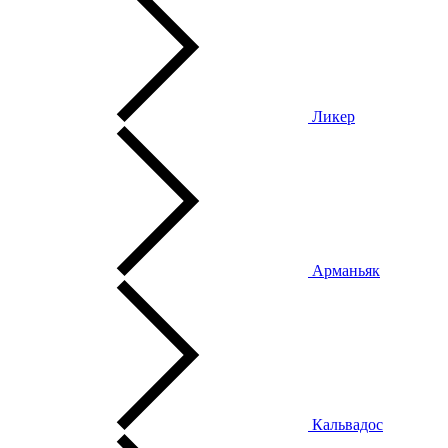
Ликер
Арманьяк
Кальвадос