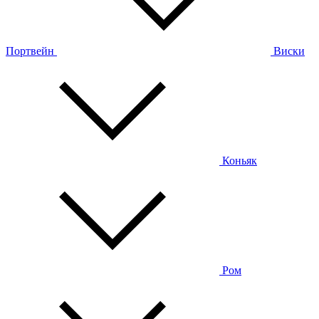
Портвейн
Виски
Коньяк
Ром