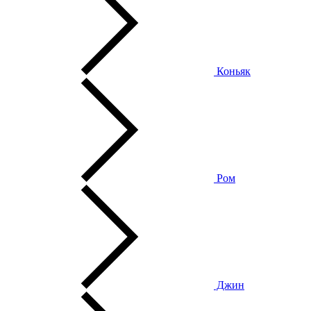
Коньяк
Ром
Джин