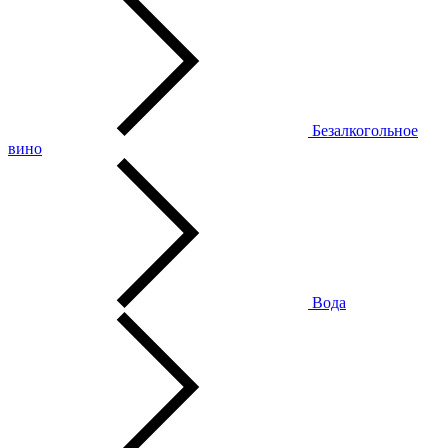
Безалкогольное
вино
Вода