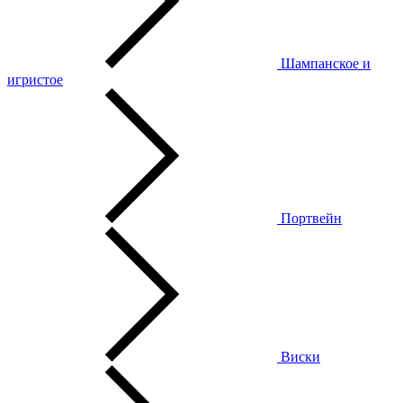
Шампанское и
игристое
Портвейн
Виски