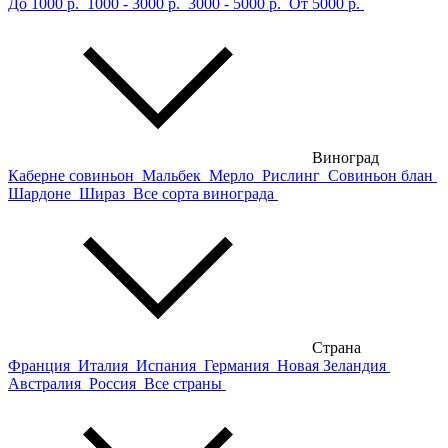
До 1000 р.
1000 - 3000 р.
3000 - 5000 р.
От 5000 р.
Виноград
Каберне совиньон
Мальбек
Мерло
Рислинг
Совиньон блан
Шардоне
Шираз
Все сорта винограда
Страна
Франция
Италия
Испания
Германия
Новая Зеландия
Австралия
Россия
Все страны