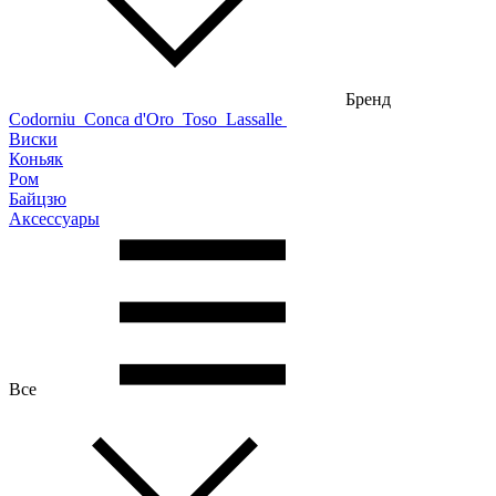
Бренд
Codorniu
Conca d'Oro
Toso
Lassalle
Виски
Коньяк
Ром
Байцзю
Аксессуары
Все