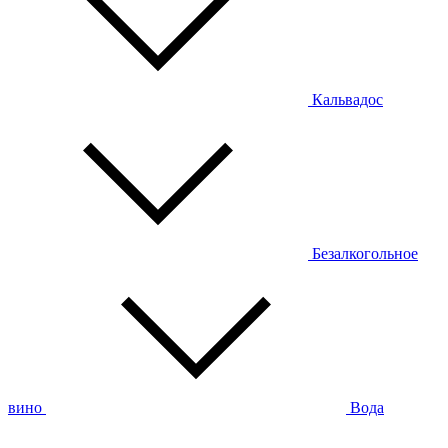
Кальвадос
Безалкогольное
вино
Вода