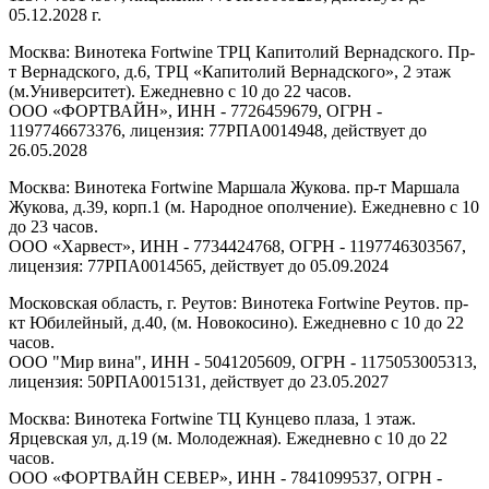
05.12.2028 г.
Москва: Винотека Fortwine ТРЦ Капитолий Вернадского. Пр-
т Вернадского, д.6, ТРЦ «Капитолий Вернадского», 2 этаж
(м.Университет). Ежедневно с 10 до 22 часов.
ООО «ФОРТВАЙН», ИНН - 7726459679, ОГРН -
1197746673376, лицензия: 77РПА0014948, действует до
26.05.2028
Москва: Винотека Fortwine Маршала Жукова. пр-т Маршала
Жукова, д.39, корп.1 (м. Народное ополчение). Ежедневно с 10
до 23 часов.
ООО «Харвест», ИНН - 7734424768, ОГРН - 1197746303567,
лицензия: 77РПА0014565, действует до 05.09.2024
Московская область, г. Реутов: Винотека Fortwine Реутов. пр-
кт Юбилейный, д.40, (м. Новокосино). Ежедневно с 10 до 22
часов.
ООО "Мир вина", ИНН - 5041205609, ОГРН - 1175053005313,
лицензия: 50РПА0015131, действует до 23.05.2027
Москва: Винотека Fortwine ТЦ Кунцево плаза, 1 этаж.
Ярцевская ул, д.19 (м. Молодежная). Ежедневно с 10 до 22
часов.
ООО «ФОРТВАЙН СЕВЕР», ИНН - 7841099537, ОГРН -