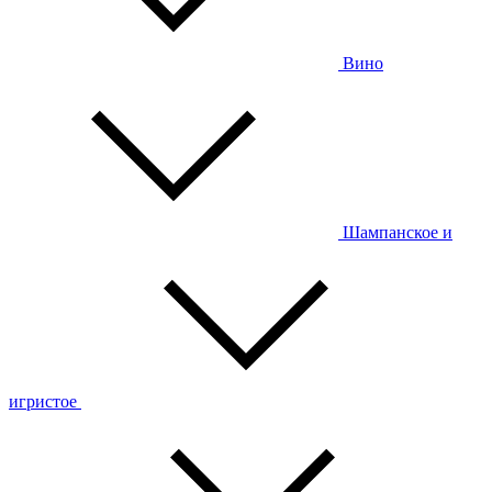
Вино
Шампанское и
игристое