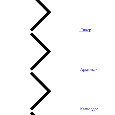
Ликер
Арманьяк
Кальвадос