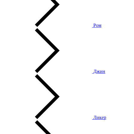
Ром
Джин
Ликер