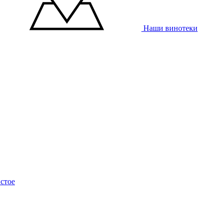
Наши винотеки
стое