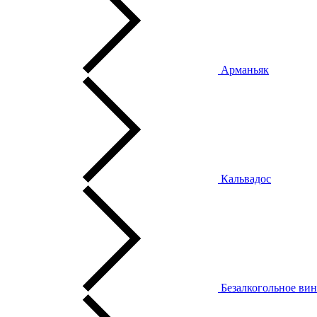
Арманьяк
Кальвадос
Безалкогольное ви