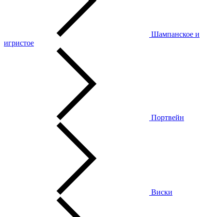
Шампанское и
игристое
Портвейн
Виски