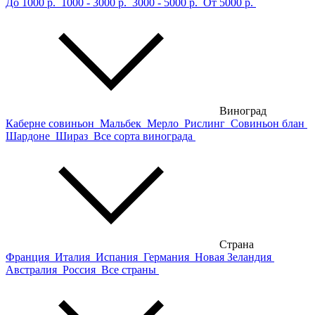
До 1000 р.
1000 - 3000 р.
3000 - 5000 р.
От 5000 р.
Виноград
Каберне совиньон
Мальбек
Мерло
Рислинг
Совиньон блан
Шардоне
Шираз
Все сорта винограда
Страна
Франция
Италия
Испания
Германия
Новая Зеландия
Австралия
Россия
Все страны