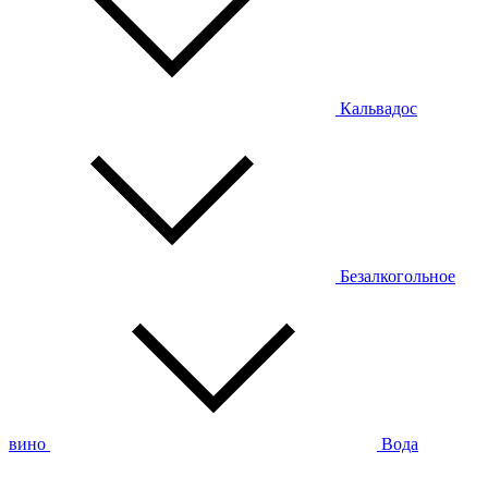
Кальвадос
Безалкогольное
вино
Вода