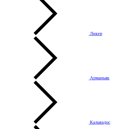
Ликер
Арманьяк
Кальвадос