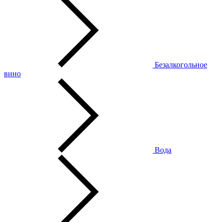
Безалкогольное
вино
Вода