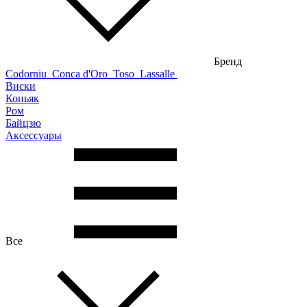
Бренд
Codorniu
Conca d'Oro
Toso
Lassalle
Виски
Коньяк
Ром
Байцзю
Аксессуары
Все