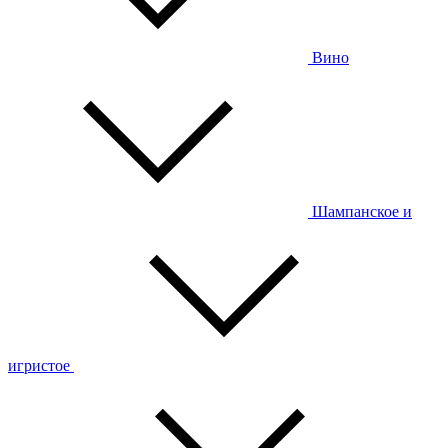
Вино
Шампанское и
игристое