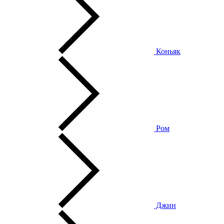
Коньяк
Ром
Джин