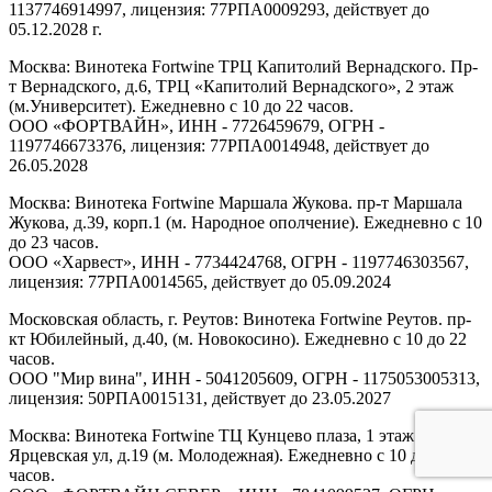
1137746914997, лицензия: 77РПА0009293, действует до
05.12.2028 г.
Москва: Винотека Fortwine ТРЦ Капитолий Вернадского. Пр-
т Вернадского, д.6, ТРЦ «Капитолий Вернадского», 2 этаж
(м.Университет). Ежедневно с 10 до 22 часов.
ООО «ФОРТВАЙН», ИНН - 7726459679, ОГРН -
1197746673376, лицензия: 77РПА0014948, действует до
26.05.2028
Москва: Винотека Fortwine Маршала Жукова. пр-т Маршала
Жукова, д.39, корп.1 (м. Народное ополчение). Ежедневно с 10
до 23 часов.
ООО «Харвест», ИНН - 7734424768, ОГРН - 1197746303567,
лицензия: 77РПА0014565, действует до 05.09.2024
Московская область, г. Реутов: Винотека Fortwine Реутов. пр-
кт Юбилейный, д.40, (м. Новокосино). Ежедневно с 10 до 22
часов.
ООО "Мир вина", ИНН - 5041205609, ОГРН - 1175053005313,
лицензия: 50РПА0015131, действует до 23.05.2027
Москва: Винотека Fortwine ТЦ Кунцево плаза, 1 этаж.
Ярцевская ул, д.19 (м. Молодежная). Ежедневно с 10 до 22
часов.