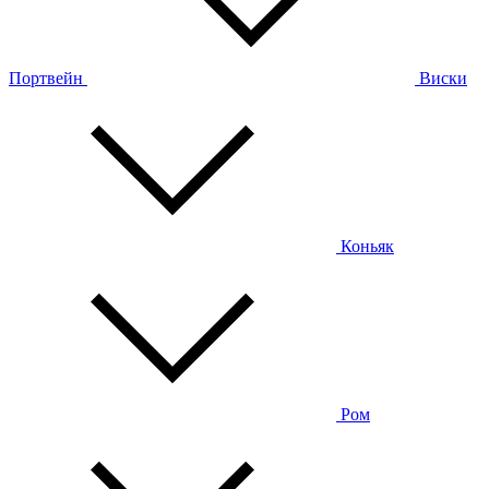
Портвейн
Виски
Коньяк
Ром