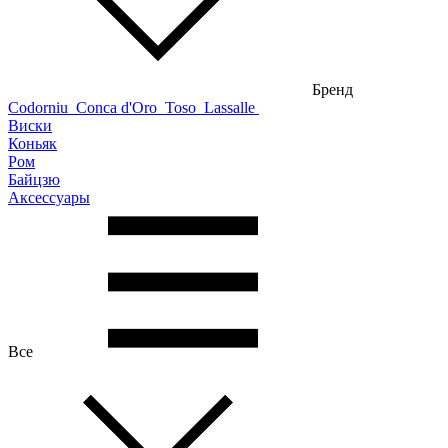
Бренд
Codorniu
Conca d'Oro
Toso
Lassalle
Виски
Коньяк
Ром
Байцзю
Аксессуары
Все