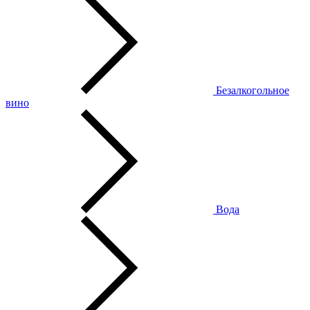
Безалкогольное
вино
Вода