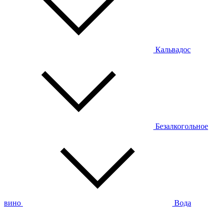
Кальвадос
Безалкогольное
вино
Вода