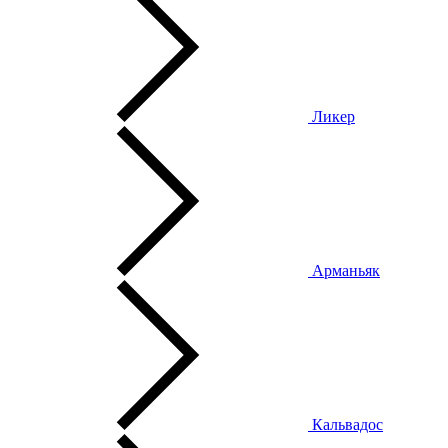
Ликер
Арманьяк
Кальвадос