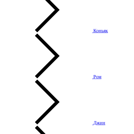
Коньяк
Ром
Джин