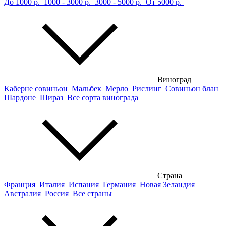
До 1000 р.
1000 - 3000 р.
3000 - 5000 р.
От 5000 р.
Виноград
Каберне совиньон
Мальбек
Мерло
Рислинг
Совиньон блан
Шардоне
Шираз
Все сорта винограда
Страна
Франция
Италия
Испания
Германия
Новая Зеландия
Австралия
Россия
Все страны