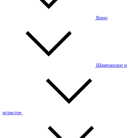
Вино
Шампанское и
игристое