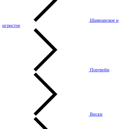
Шампанское и
игристое
Портвейн
Виски