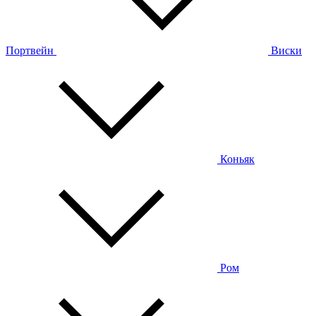
Портвейн
Виски
Коньяк
Ром