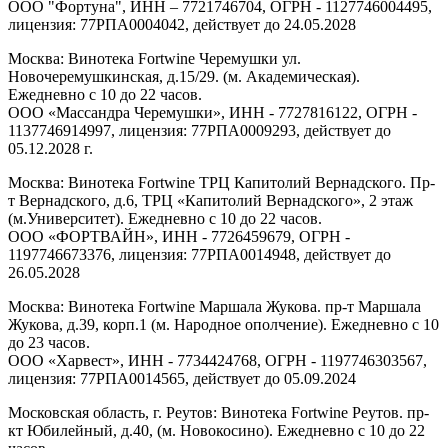
ООО "Фортуна", ИНН – 7721746704, ОГРН - 1127746004495,
лицензия: 77РПА0004042, действует до 24.05.2028
Москва: Винотека Fortwine Черемушки ул.
Новочеремушкинская, д.15/29. (м. Академическая).
Ежедневно с 10 до 22 часов.
ООО «Массандра Черемушки», ИНН - 7727816122, ОГРН -
1137746914997, лицензия: 77РПА0009293, действует до
05.12.2028 г.
Москва: Винотека Fortwine ТРЦ Капитолий Вернадского. Пр-
т Вернадского, д.6, ТРЦ «Капитолий Вернадского», 2 этаж
(м.Университет). Ежедневно с 10 до 22 часов.
ООО «ФОРТВАЙН», ИНН - 7726459679, ОГРН -
1197746673376, лицензия: 77РПА0014948, действует до
26.05.2028
Москва: Винотека Fortwine Маршала Жукова. пр-т Маршала
Жукова, д.39, корп.1 (м. Народное ополчение). Ежедневно с 10
до 23 часов.
ООО «Харвест», ИНН - 7734424768, ОГРН - 1197746303567,
лицензия: 77РПА0014565, действует до 05.09.2024
Московская область, г. Реутов: Винотека Fortwine Реутов. пр-
кт Юбилейный, д.40, (м. Новокосино). Ежедневно с 10 до 22