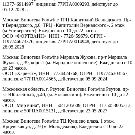
1137746914997, лицензия: 77РПА0009293, действует до
05.12.2028 г.
Москва: Винотека Fortwine ТРЦ Капитолий Вернадского. Пр-
т Вернадского, д.6, ТРЦ «Капитолий Вернадского», 2 этаж
(м.Университет). Ежедневно с 10 до 22 часов.
ООО «ФОРТВАЙН», ИНН - 7726459679, ОГРН -
1197746673376, лицензия: 77РПА0014948, действует до
26.05.2028
Москва: Винотека Fortwine Маршала Жукова. пр-т Маршала
Жукова, д.39, корп.1 (м. Народное ополчение). Ежедневно с 10
до 23 часов.
ООО «Харвест», ИНН - 7734424768, ОГРН - 1197746303567,
лицензия: 77РПА0014565, действует до 05.09.2024
Московская область, г. Реутов: Винотека Fortwine Реутов. пр-
кт Юбилейный, д.40, (м. Новокосино). Ежедневно с 10 до 22
часов.
ООО "Мир вина", ИНН - 5041205609, ОГРН - 1175053005313,
лицензия: 50РПА0015131, действует до 23.05.2027
Москва: Винотека Fortwine ТЦ Кунцево плаза, 1 этаж.
Ярцевская ул, д.19 (м. Молодежная). Ежедневно с 10 до 22
часов.