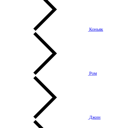
Коньяк
Ром
Джин