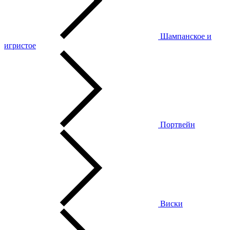
Шампанское и
игристое
Портвейн
Виски