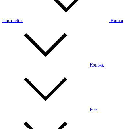
Портвейн
Виски
Коньяк
Ром