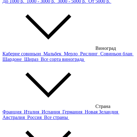
До 1000 р.
1000 - 3000 р.
3000 - 5000 р.
От 5000 р.
Виноград
Каберне совиньон
Мальбек
Мерло
Рислинг
Совиньон блан
Шардоне
Шираз
Все сорта винограда
Страна
Франция
Италия
Испания
Германия
Новая Зеландия
Австралия
Россия
Все страны