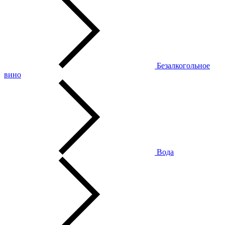
Безалкогольное
вино
Вода