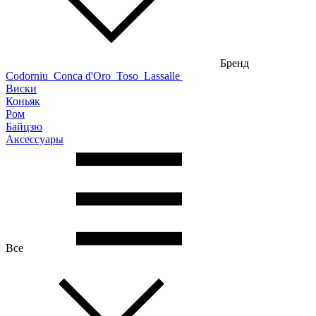
Бренд
Codorniu
Conca d'Oro
Toso
Lassalle
Виски
Коньяк
Ром
Байцзю
Аксессуары
Все