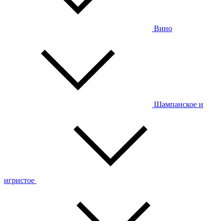
Вино
Шампанское и
игристое