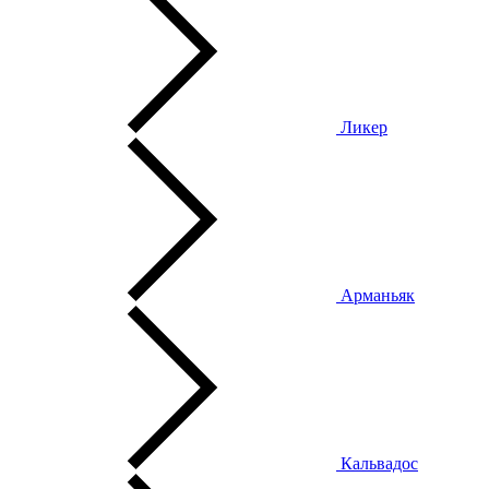
Ликер
Арманьяк
Кальвадос