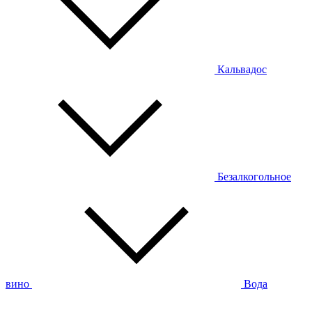
Кальвадос
Безалкогольное
вино
Вода