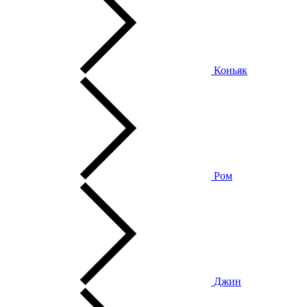
Коньяк
Ром
Джин