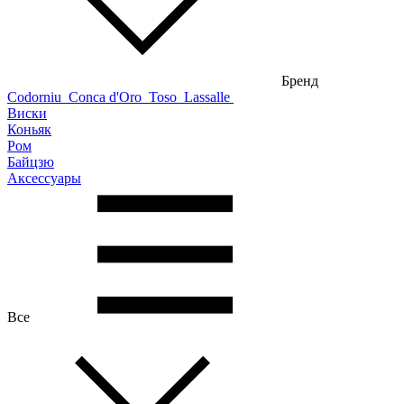
Бренд
Codorniu
Conca d'Oro
Toso
Lassalle
Виски
Коньяк
Ром
Байцзю
Аксессуары
Все