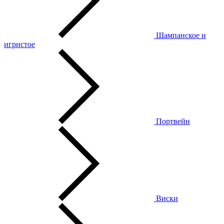
Шампанское и
игристое
Портвейн
Виски