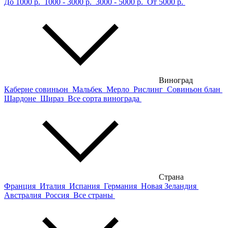
До 1000 р.
1000 - 3000 р.
3000 - 5000 р.
От 5000 р.
Виноград
Каберне совиньон
Мальбек
Мерло
Рислинг
Совиньон блан
Шардоне
Шираз
Все сорта винограда
Страна
Франция
Италия
Испания
Германия
Новая Зеландия
Австралия
Россия
Все страны