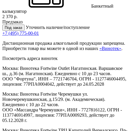
Банкетный
калькулятор
2 370 р.
Предзаказ
Уточнить наличие/поступление
Под заказ
+7 (495) 775-00-01
Дистанционная продажа алкогольной продукции запрещена.
Приобрести товар вы можете в одной из наших
«Винотек»
.
Посмотреть адреса винотек
Москва: Винотека Fortwine Outlet Нагатинская. Варшавское
ш., д.36 (м. Нагатинская). Ежедневно с 10 до 23 часов.
ООО "Фортуна", ИНН – 7721746704, ОГРН - 1127746004495,
лицензия: 77РПА0004042, действует до 24.05.2028
Москва: Винотека Fortwine Черемушки ул.
Новочеремушкинская, д.15/29. (м. Академическая).
Ежедневно с 10 до 22 часов.
ООО «Массандра Черемушки», ИНН - 7727816122, ОГРН -
1137746914997, лицензия: 77РПА0009293, действует до
05.12.2028 г.
Москва: Винотека Fortwine ТРЦ Капитолий Вернадского. Пр-