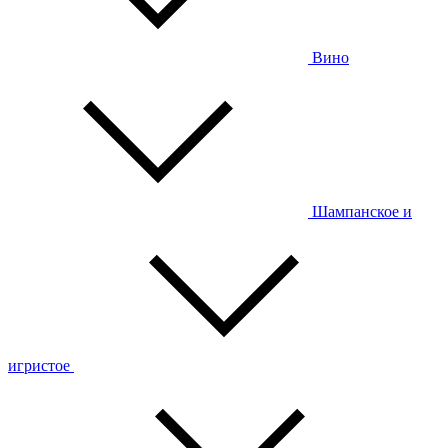
Вино
Шампанское и
игристое