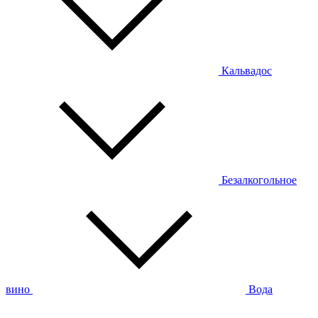
Кальвадос
Безалкогольное
вино
Вода