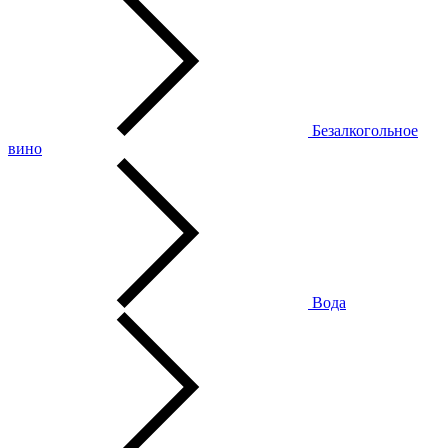
Безалкогольное
вино
Вода