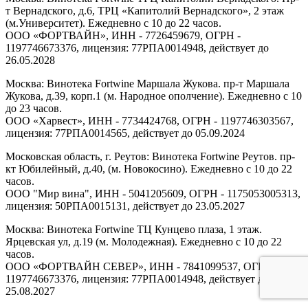
т Вернадского, д.6, ТРЦ «Капитолий Вернадского», 2 этаж
(м.Университет). Ежедневно с 10 до 22 часов.
ООО «ФОРТВАЙН», ИНН - 7726459679, ОГРН -
1197746673376, лицензия: 77РПА0014948, действует до
26.05.2028
Москва: Винотека Fortwine Маршала Жукова. пр-т Маршала
Жукова, д.39, корп.1 (м. Народное ополчение). Ежедневно с 10
до 23 часов.
ООО «Харвест», ИНН - 7734424768, ОГРН - 1197746303567,
лицензия: 77РПА0014565, действует до 05.09.2024
Московская область, г. Реутов: Винотека Fortwine Реутов. пр-
кт Юбилейный, д.40, (м. Новокосино). Ежедневно с 10 до 22
часов.
ООО "Мир вина", ИНН - 5041205609, ОГРН - 1175053005313,
лицензия: 50РПА0015131, действует до 23.05.2027
Москва: Винотека Fortwine ТЦ Кунцево плаза, 1 этаж.
Ярцевская ул, д.19 (м. Молодежная). Ежедневно с 10 до 22
часов.
ООО «ФОРТВАЙН СЕВЕР», ИНН - 7841099537, ОГРН -
1197746673376, лицензия: 77РПА0014948, действует до
25.08.2027