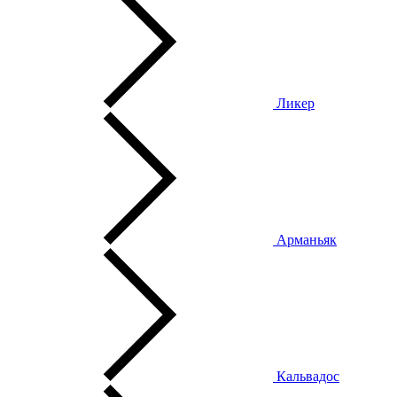
Ликер
Арманьяк
Кальвадос