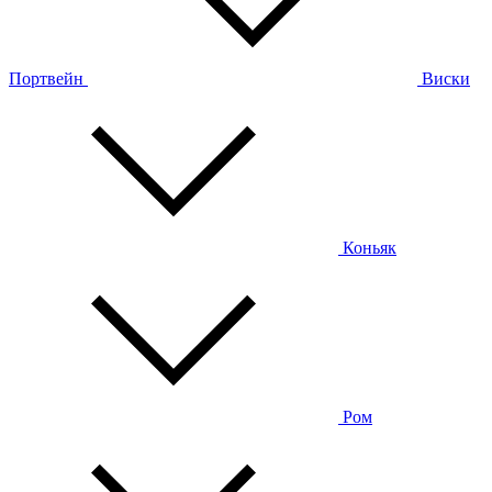
Портвейн
Виски
Коньяк
Ром