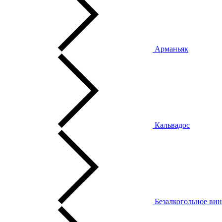
Арманьяк
Кальвадос
Безалкогольное ви