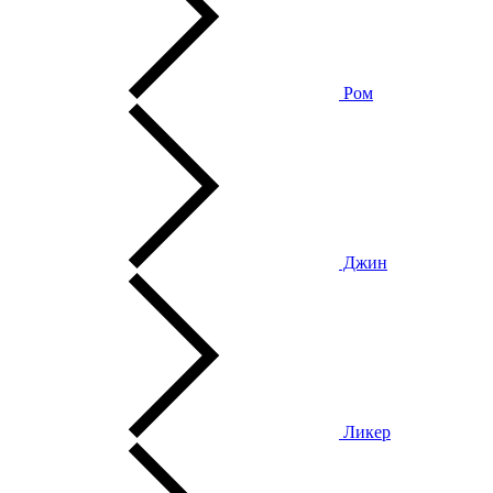
Ром
Джин
Ликер