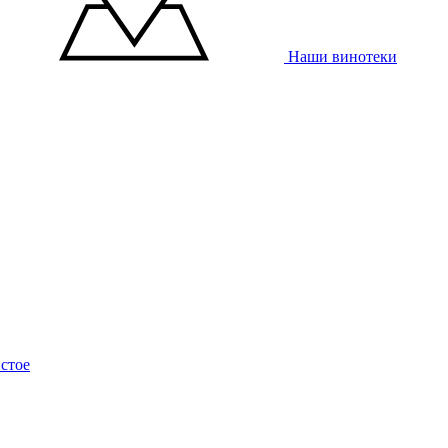
Наши винотеки
стое