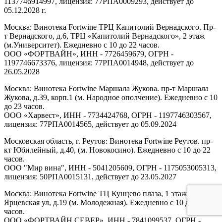
1137746914997, лицензия: 77РПА0009293, действует до
05.12.2028 г.
Москва: Винотека Fortwine ТРЦ Капитолий Вернадского. Пр-
т Вернадского, д.6, ТРЦ «Капитолий Вернадского», 2 этаж
(м.Университет). Ежедневно с 10 до 22 часов.
ООО «ФОРТВАЙН», ИНН - 7726459679, ОГРН -
1197746673376, лицензия: 77РПА0014948, действует до
26.05.2028
Москва: Винотека Fortwine Маршала Жукова. пр-т Маршала
Жукова, д.39, корп.1 (м. Народное ополчение). Ежедневно с 10
до 23 часов.
ООО «Харвест», ИНН - 7734424768, ОГРН - 1197746303567,
лицензия: 77РПА0014565, действует до 05.09.2024
Московская область, г. Реутов: Винотека Fortwine Реутов. пр-
кт Юбилейный, д.40, (м. Новокосино). Ежедневно с 10 до 22
часов.
ООО "Мир вина", ИНН - 5041205609, ОГРН - 1175053005313,
лицензия: 50РПА0015131, действует до 23.05.2027
Москва: Винотека Fortwine ТЦ Кунцево плаза, 1 этаж.
Ярцевская ул, д.19 (м. Молодежная). Ежедневно с 10 до 22
часов.
ООО «ФОРТВАЙН СЕВЕР», ИНН - 7841099537, ОГРН -