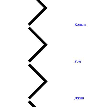
Коньяк
Ром
Джин