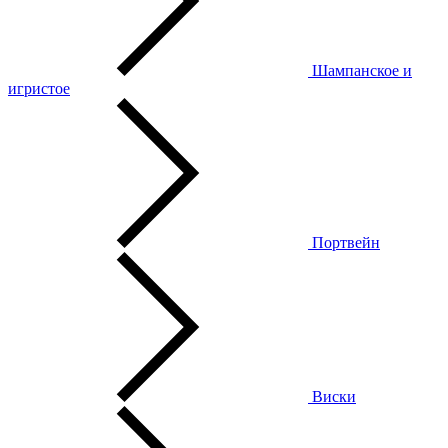
Шампанское и
игристое
Портвейн
Виски