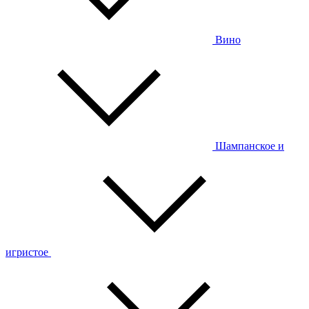
Вино
Шампанское и
игристое