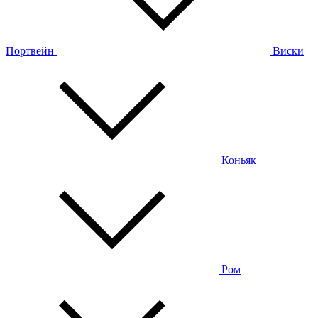
Портвейн
Виски
Коньяк
Ром