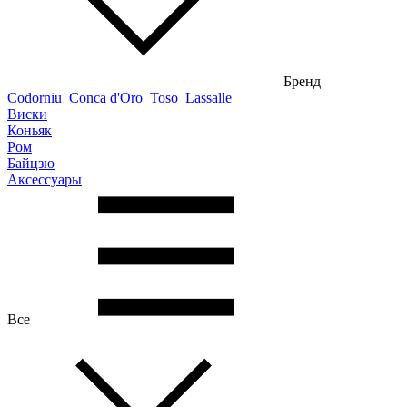
Бренд
Codorniu
Conca d'Oro
Toso
Lassalle
Виски
Коньяк
Ром
Байцзю
Аксессуары
Все