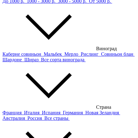
До 1000 р.
1000 - 3000 р.
3000 - 5000 р.
От 5000 р.
Виноград
Каберне совиньон
Мальбек
Мерло
Рислинг
Совиньон блан
Шардоне
Шираз
Все сорта винограда
Страна
Франция
Италия
Испания
Германия
Новая Зеландия
Австралия
Россия
Все страны