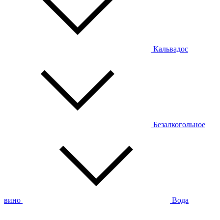
Кальвадос
Безалкогольное
вино
Вода