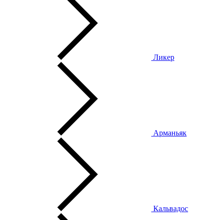
Ликер
Арманьяк
Кальвадос