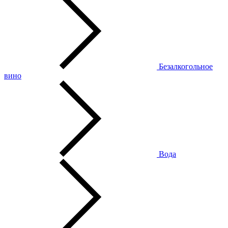
Безалкогольное
вино
Вода