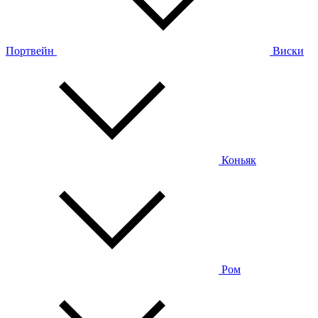
Портвейн
Виски
Коньяк
Ром