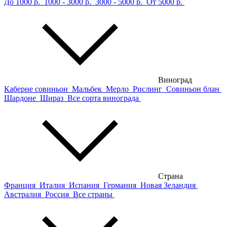
До 1000 р.
1000 - 3000 р.
3000 - 5000 р.
От 5000 р.
Виноград
Каберне совиньон
Мальбек
Мерло
Рислинг
Совиньон блан
Шардоне
Шираз
Все сорта винограда
Страна
Франция
Италия
Испания
Германия
Новая Зеландия
Австралия
Россия
Все страны