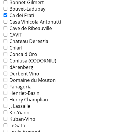
Bonnet-Gilmert
Bouvet-Ladubay
Ca dei Frati
Casa Vinicola Antonutti
Cave de Ribeauville
CAVIT
Chateau Dereszla
Chiarli
Conca d'Oro
Coniusa (CODORNIU)
dArenberg
Derbent Vino
Domaine du Mouton
Fanagoria
Henriet-Bazin
Henry Champliau
J. Lassalle
Kir-Yianni
Kuban-Vino
LeGato
Louis Armand