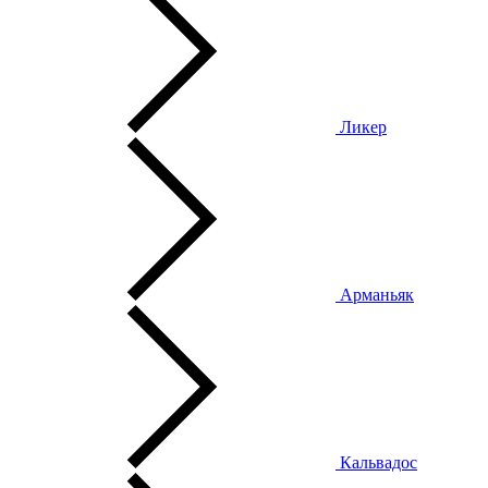
Ликер
Арманьяк
Кальвадос