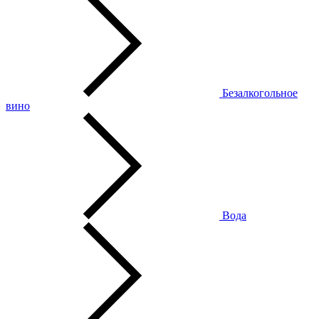
Безалкогольное
вино
Вода