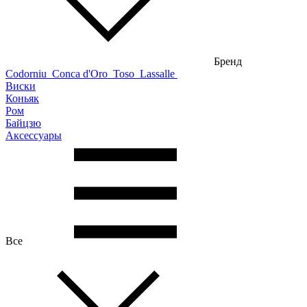
Бренд
Codorniu
Conca d'Oro
Toso
Lassalle
Виски
Коньяк
Ром
Байцзю
Аксессуары
Все