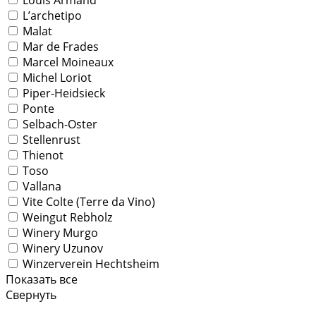
L’archetipo
Malat
Mar de Frades
Marcel Moineaux
Michel Loriot
Piper-Heidsieck
Ponte
Selbach-Oster
Stellenrust
Thienot
Toso
Vallana
Vite Colte (Terre da Vino)
Weingut Rebholz
Winery Murgo
Winery Uzunov
Winzerverein Hechtsheim
Показать все
Свернуть