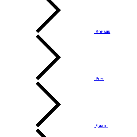
Коньяк
Ром
Джин