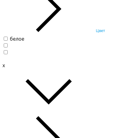
Цвет
белое
x