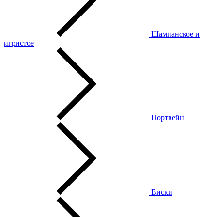
Шампанское и
игристое
Портвейн
Виски