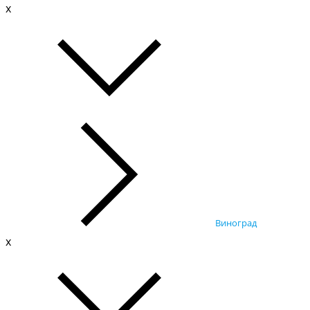
x
Виноград
x