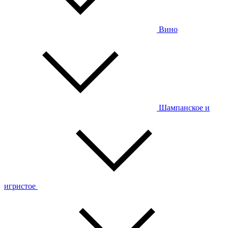
Вино
Шампанское и
игристое