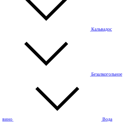
Кальвадос
Безалкогольное
вино
Вода