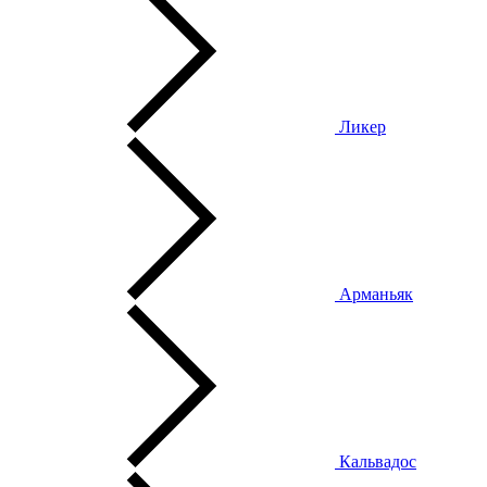
Ликер
Арманьяк
Кальвадос