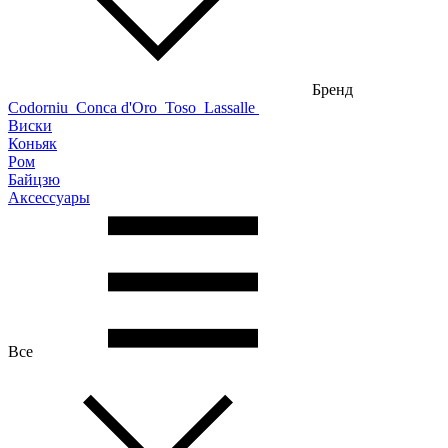
Бренд
Codorniu
Conca d'Oro
Toso
Lassalle
Виски
Коньяк
Ром
Байцзю
Аксессуары
Все