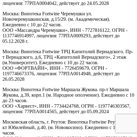
лицензия: 77РПА0004042, действует до 24.05.2028
Москва: Винотека Fortwine Черемушки ул.
Новочеремушкинская, д.15/29. (м. Академическая).
Ежедневно с 10 до 22 часов.
ООО «Массандра Черемушки», ИНН - 7727816122, ОГРН -
1137746914997, лицензия: 77РПА0009293, действует до
05.12.2028 г.
Москва: Винотека Fortwine ТРЦ Капитолий Вернадского. Пр-
т Вернадского, д.6, ТРЦ «Капитолий Вернадского», 2 этаж
(м.Университет). Ежедневно с 10 до 22 часов.
ООО «ФОРТВАЙН», ИНН - 7726459679, ОГРН -
1197746673376, лицензия: 77РПА0014948, действует до
26.05.2028
Москва: Винотека Fortwine Маршала Жукова. пр-т Маршала
Жукова, д.39, корп.1 (м. Народное ополчение). Ежедневно с 10
до 23 часов.
ООО «Харвест», ИНН - 7734424768, ОГРН - 1197746303567,
лицензия: 77РПА0014565, действует до 05.09.2024
Московская область, г. Реутов: Винотека Fortwine Реутов. пр-
кт Юбилейный, д.40, (м. Новокосино). Ежедневно с 10 до 22
часов.