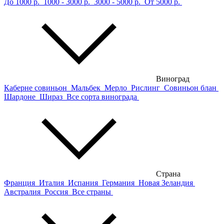
До 1000 р.
1000 - 3000 р.
3000 - 5000 р.
От 5000 р.
Виноград
Каберне совиньон
Мальбек
Мерло
Рислинг
Совиньон блан
Шардоне
Шираз
Все сорта винограда
Страна
Франция
Италия
Испания
Германия
Новая Зеландия
Австралия
Россия
Все страны