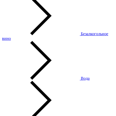
Безалкогольное
вино
Вода