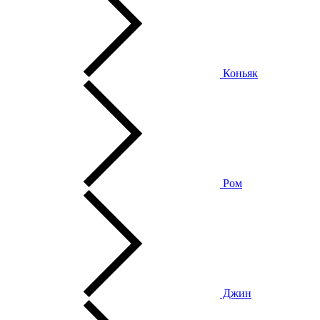
Коньяк
Ром
Джин