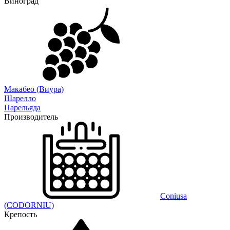
Виноград
Макабео (Виура)
Шарелло
Парельяда
Производитель
Coniusa
(CODORNIU)
Крепость