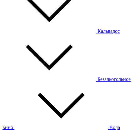
Кальвадос
Безалкогольное
вино
Вода