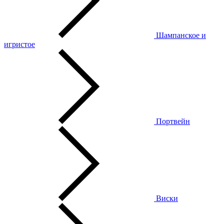
Шампанское и
игристое
Портвейн
Виски