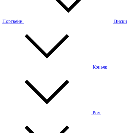
Портвейн
Виски
Коньяк
Ром