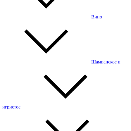
Вино
Шампанское и
игристое