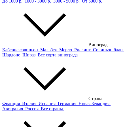
До 1000 р.
1000 - 3000 р.
3000 - 5000 р.
От 5000 р.
Виноград
Каберне совиньон
Мальбек
Мерло
Рислинг
Совиньон блан
Шардоне
Шираз
Все сорта винограда
Страна
Франция
Италия
Испания
Германия
Новая Зеландия
Австралия
Россия
Все страны