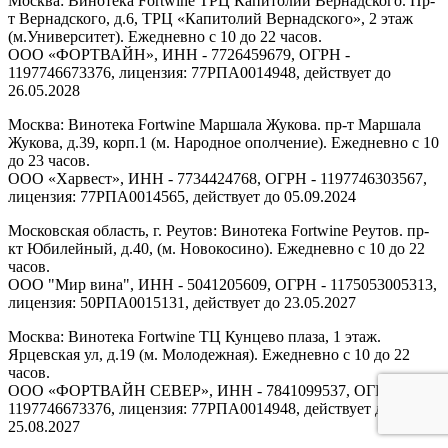
Москва: Винотека Fortwine ТРЦ Капитолий Вернадского. Пр-
т Вернадского, д.6, ТРЦ «Капитолий Вернадского», 2 этаж
(м.Университет). Ежедневно с 10 до 22 часов.
ООО «ФОРТВАЙН», ИНН - 7726459679, ОГРН -
1197746673376, лицензия: 77РПА0014948, действует до
26.05.2028
Москва: Винотека Fortwine Маршала Жукова. пр-т Маршала
Жукова, д.39, корп.1 (м. Народное ополчение). Ежедневно с 10
до 23 часов.
ООО «Харвест», ИНН - 7734424768, ОГРН - 1197746303567,
лицензия: 77РПА0014565, действует до 05.09.2024
Московская область, г. Реутов: Винотека Fortwine Реутов. пр-
кт Юбилейный, д.40, (м. Новокосино). Ежедневно с 10 до 22
часов.
ООО "Мир вина", ИНН - 5041205609, ОГРН - 1175053005313,
лицензия: 50РПА0015131, действует до 23.05.2027
Москва: Винотека Fortwine ТЦ Кунцево плаза, 1 этаж.
Ярцевская ул, д.19 (м. Молодежная). Ежедневно с 10 до 22
часов.
ООО «ФОРТВАЙН СЕВЕР», ИНН - 7841099537, ОГРН -
1197746673376, лицензия: 77РПА0014948, действует до
25.08.2027