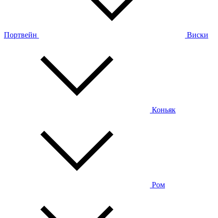
Портвейн
Виски
Коньяк
Ром