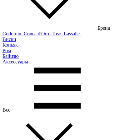
Бренд
Codorniu
Conca d'Oro
Toso
Lassalle
Виски
Коньяк
Ром
Байцзю
Аксессуары
Все