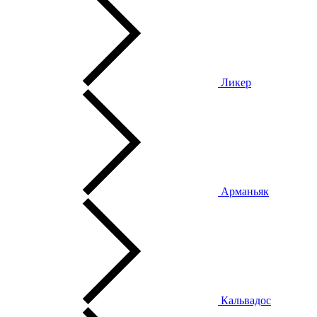
Ликер
Арманьяк
Кальвадос