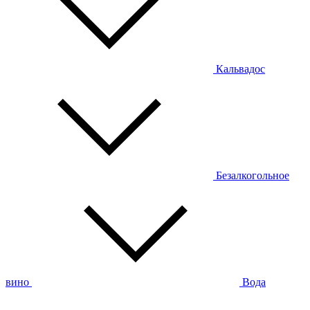
Кальвадос
Безалкогольное
вино
Вода