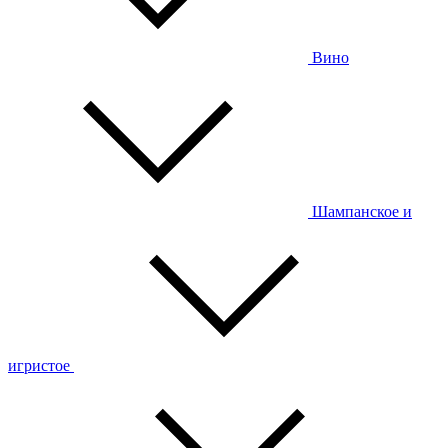
Вино
Шампанское и
игристое