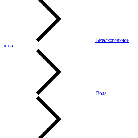
Безалкогольное
вино
Вода