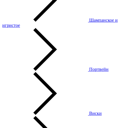
Шампанское и
игристое
Портвейн
Виски