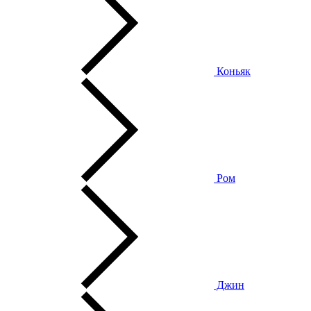
Коньяк
Ром
Джин