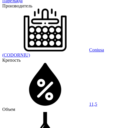
Парельяда
Производитель
Coniusa
(CODORNIU)
Крепость
11,5
Объем