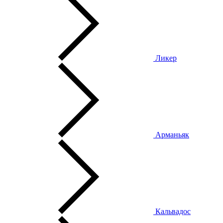
Ликер
Арманьяк
Кальвадос