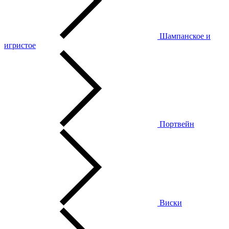
Шампанское и
игристое
Портвейн
Виски