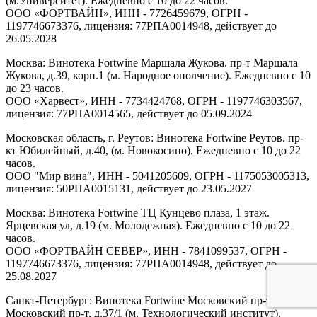
(м.Университет). Ежедневно с 10 до 22 часов.
ООО «ФОРТВАЙН», ИНН - 7726459679, ОГРН -
1197746673376, лицензия: 77РПА0014948, действует до
26.05.2028
Москва: Винотека Fortwine Маршала Жукова. пр-т Маршала
Жукова, д.39, корп.1 (м. Народное ополчение). Ежедневно с 10
до 23 часов.
ООО «Харвест», ИНН - 7734424768, ОГРН - 1197746303567,
лицензия: 77РПА0014565, действует до 05.09.2024
Московская область, г. Реутов: Винотека Fortwine Реутов. пр-
кт Юбилейный, д.40, (м. Новокосино). Ежедневно с 10 до 22
часов.
ООО "Мир вина", ИНН - 5041205609, ОГРН - 1175053005313,
лицензия: 50РПА0015131, действует до 23.05.2027
Москва: Винотека Fortwine ТЦ Кунцево плаза, 1 этаж.
Ярцевская ул, д.19 (м. Молодежная). Ежедневно с 10 до 22
часов.
ООО «ФОРТВАЙН СЕВЕР», ИНН - 7841099537, ОГРН -
1197746673376, лицензия: 77РПА0014948, действует до
25.08.2027
Санкт-Петербург: Винотека Fortwine Московский пр-т.
Московский пр-т, д.37/1 (м. Технологический институт).