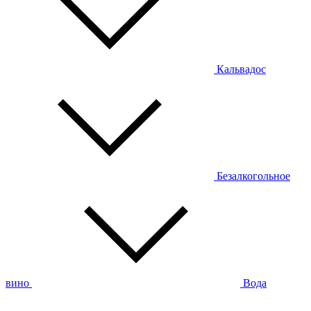
Кальвадос
Безалкогольное
вино
Вода