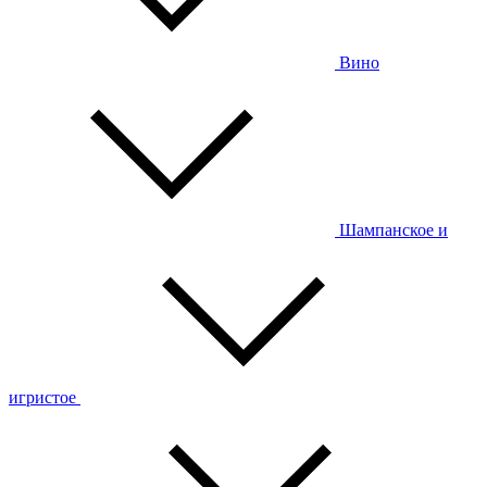
Вино
Шампанское и
игристое