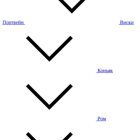
Портвейн
Виски
Коньяк
Ром