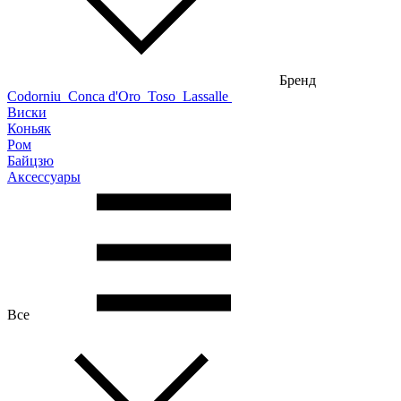
Бренд
Codorniu
Conca d'Oro
Toso
Lassalle
Виски
Коньяк
Ром
Байцзю
Аксессуары
Все