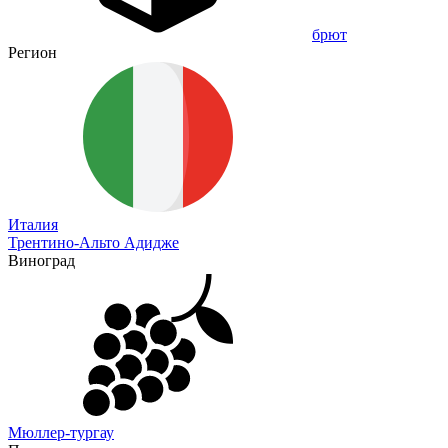
брют
Регион
Италия
Трентино-Альто Адидже
Виноград
Мюллер-тургау