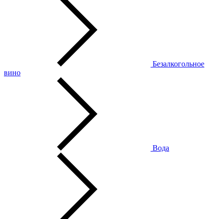
Безалкогольное
вино
Вода