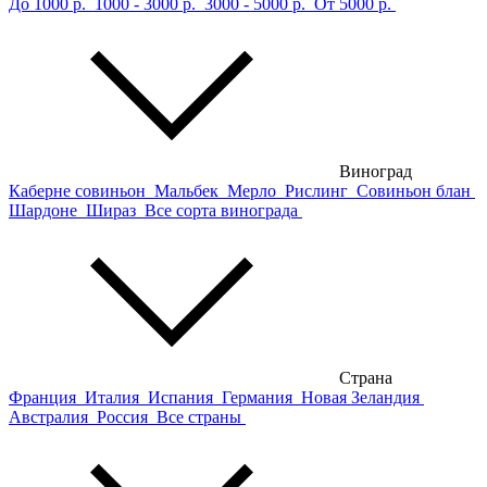
До 1000 р.
1000 - 3000 р.
3000 - 5000 р.
От 5000 р.
Виноград
Каберне совиньон
Мальбек
Мерло
Рислинг
Совиньон блан
Шардоне
Шираз
Все сорта винограда
Страна
Франция
Италия
Испания
Германия
Новая Зеландия
Австралия
Россия
Все страны