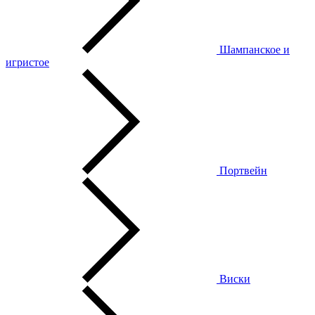
Шампанское и
игристое
Портвейн
Виски