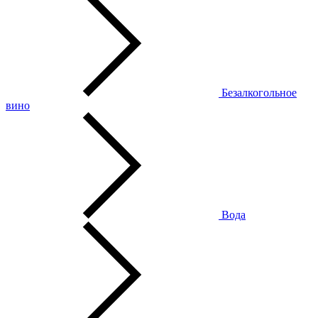
Безалкогольное
вино
Вода