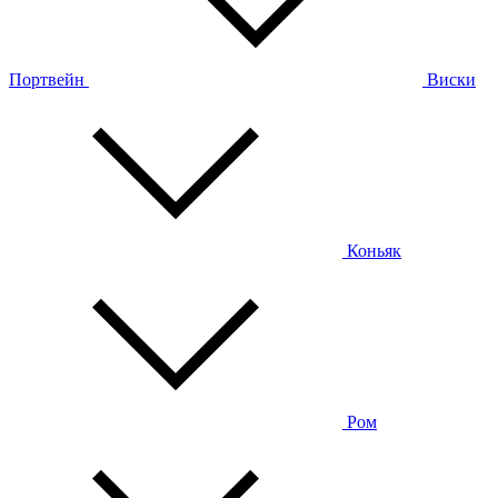
Портвейн
Виски
Коньяк
Ром