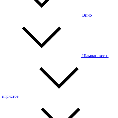
Вино
Шампанское и
игристое