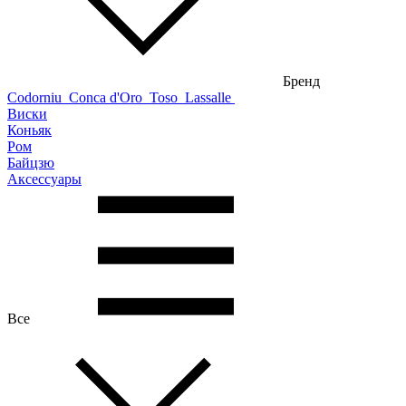
Бренд
Codorniu
Conca d'Oro
Toso
Lassalle
Виски
Коньяк
Ром
Байцзю
Аксессуары
Все