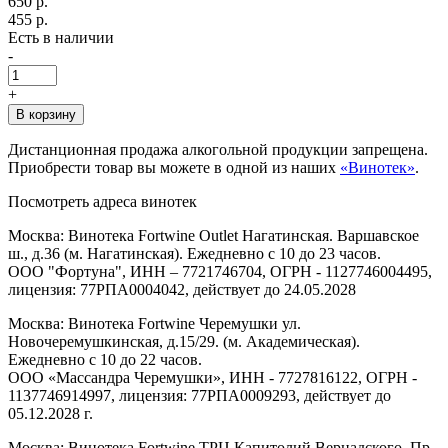
650 р.
455 р.
Есть в наличии
-
+
В корзину
Дистанционная продажа алкогольной продукции запрещена.
Приобрести товар вы можете в одной из наших
«Винотек»
.
Посмотреть адреса винотек
Москва: Винотека Fortwine Outlet Нагатинская. Варшавское
ш., д.36 (м. Нагатинская). Ежедневно с 10 до 23 часов.
ООО "Фортуна", ИНН – 7721746704, ОГРН - 1127746004495,
лицензия: 77РПА0004042, действует до 24.05.2028
Москва: Винотека Fortwine Черемушки ул.
Новочеремушкинская, д.15/29. (м. Академическая).
Ежедневно с 10 до 22 часов.
ООО «Массандра Черемушки», ИНН - 7727816122, ОГРН -
1137746914997, лицензия: 77РПА0009293, действует до
05.12.2028 г.
Москва: Винотека Fortwine ТРЦ Капитолий Вернадского. Пр-