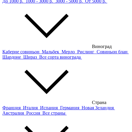
До 1000 р.
1000 - 3000 р.
3000 - 5000 р.
От 5000 р.
Виноград
Каберне совиньон
Мальбек
Мерло
Рислинг
Совиньон блан
Шардоне
Шираз
Все сорта винограда
Страна
Франция
Италия
Испания
Германия
Новая Зеландия
Австралия
Россия
Все страны