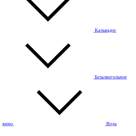
Кальвадос
Безалкогольное
вино
Вода