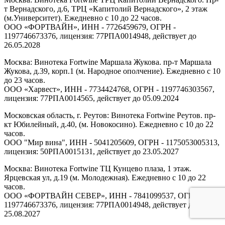
т Вернадского, д.6, ТРЦ «Капитолий Вернадского», 2 этаж
(м.Университет). Ежедневно с 10 до 22 часов.
ООО «ФОРТВАЙН», ИНН - 7726459679, ОГРН -
1197746673376, лицензия: 77РПА0014948, действует до
26.05.2028
Москва: Винотека Fortwine Маршала Жукова. пр-т Маршала
Жукова, д.39, корп.1 (м. Народное ополчение). Ежедневно с 10
до 23 часов.
ООО «Харвест», ИНН - 7734424768, ОГРН - 1197746303567,
лицензия: 77РПА0014565, действует до 05.09.2024
Московская область, г. Реутов: Винотека Fortwine Реутов. пр-
кт Юбилейный, д.40, (м. Новокосино). Ежедневно с 10 до 22
часов.
ООО "Мир вина", ИНН - 5041205609, ОГРН - 1175053005313,
лицензия: 50РПА0015131, действует до 23.05.2027
Москва: Винотека Fortwine ТЦ Кунцево плаза, 1 этаж.
Ярцевская ул, д.19 (м. Молодежная). Ежедневно с 10 до 22
часов.
ООО «ФОРТВАЙН СЕВЕР», ИНН - 7841099537, ОГРН -
1197746673376, лицензия: 77РПА0014948, действует до
25.08.2027