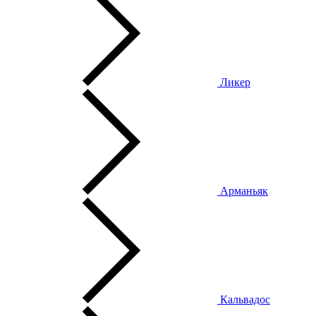
Ликер
Арманьяк
Кальвадос