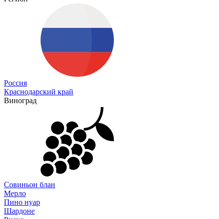
Россия
Краснодарский край
Виноград
Совиньон блан
Мерло
Пино нуар
Шардоне