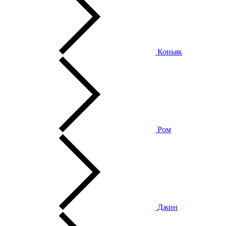
Коньяк
Ром
Джин