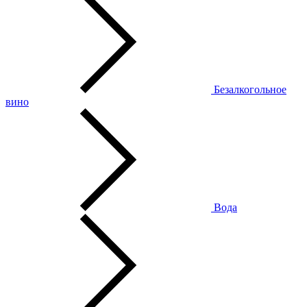
Безалкогольное
вино
Вода