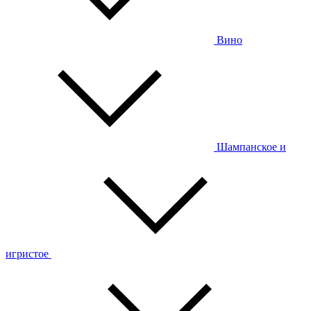
Вино
Шампанское и
игристое