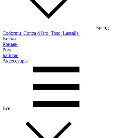
Бренд
Codorniu
Conca d'Oro
Toso
Lassalle
Виски
Коньяк
Ром
Байцзю
Аксессуары
Все