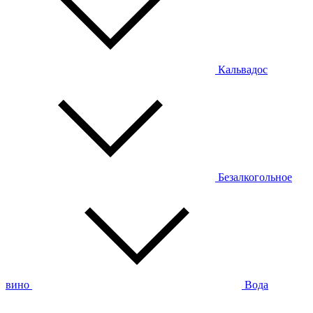
Кальвадос
Безалкогольное
вино
Вода