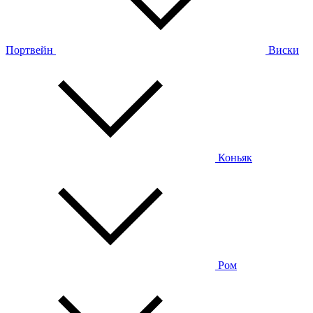
Портвейн
Виски
Коньяк
Ром