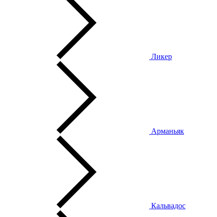
Ликер
Арманьяк
Кальвадос