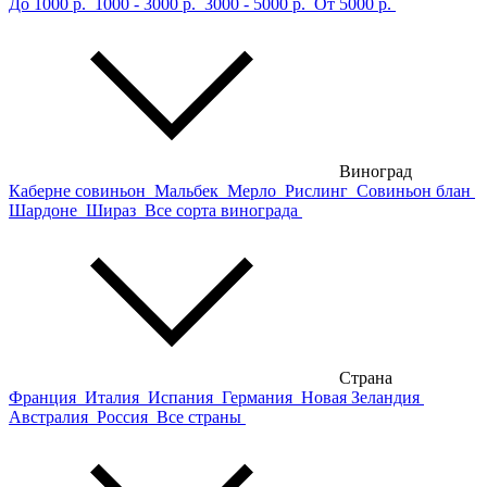
До 1000 р.
1000 - 3000 р.
3000 - 5000 р.
От 5000 р.
Виноград
Каберне совиньон
Мальбек
Мерло
Рислинг
Совиньон блан
Шардоне
Шираз
Все сорта винограда
Страна
Франция
Италия
Испания
Германия
Новая Зеландия
Австралия
Россия
Все страны