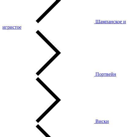
Шампанское и
игристое
Портвейн
Виски