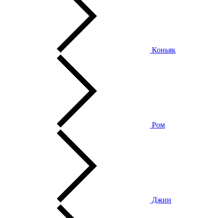
Коньяк
Ром
Джин