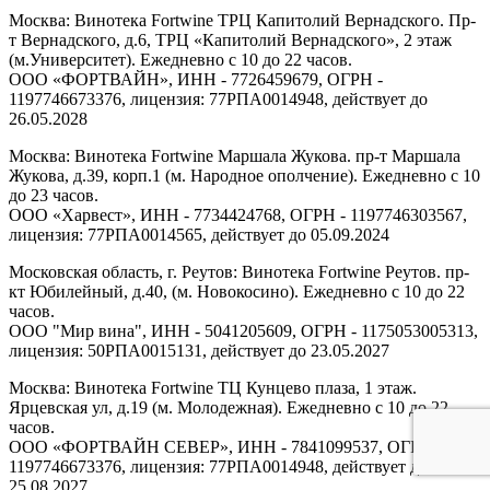
Москва: Винотека Fortwine ТРЦ Капитолий Вернадского. Пр-
т Вернадского, д.6, ТРЦ «Капитолий Вернадского», 2 этаж
(м.Университет). Ежедневно с 10 до 22 часов.
ООО «ФОРТВАЙН», ИНН - 7726459679, ОГРН -
1197746673376, лицензия: 77РПА0014948, действует до
26.05.2028
Москва: Винотека Fortwine Маршала Жукова. пр-т Маршала
Жукова, д.39, корп.1 (м. Народное ополчение). Ежедневно с 10
до 23 часов.
ООО «Харвест», ИНН - 7734424768, ОГРН - 1197746303567,
лицензия: 77РПА0014565, действует до 05.09.2024
Московская область, г. Реутов: Винотека Fortwine Реутов. пр-
кт Юбилейный, д.40, (м. Новокосино). Ежедневно с 10 до 22
часов.
ООО "Мир вина", ИНН - 5041205609, ОГРН - 1175053005313,
лицензия: 50РПА0015131, действует до 23.05.2027
Москва: Винотека Fortwine ТЦ Кунцево плаза, 1 этаж.
Ярцевская ул, д.19 (м. Молодежная). Ежедневно с 10 до 22
часов.
ООО «ФОРТВАЙН СЕВЕР», ИНН - 7841099537, ОГРН -
1197746673376, лицензия: 77РПА0014948, действует до
25.08.2027