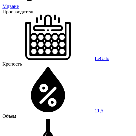
Мцване
Производитель
LeGato
Крепость
11,5
Объем