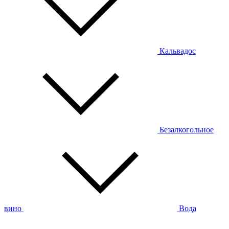
Кальвадос
Безалкогольное
вино
Вода