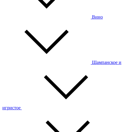
Вино
Шампанское и
игристое