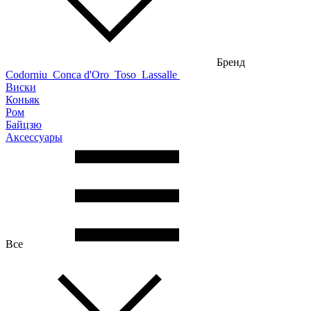
Бренд
Codorniu
Conca d'Oro
Toso
Lassalle
Виски
Коньяк
Ром
Байцзю
Аксессуары
Все