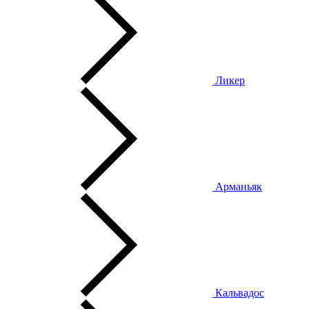
Ликер
Арманьяк
Кальвадос