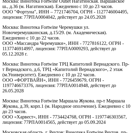
Москва: Винотека Fortwine Outlet Нагатинская. Варшавское
ш., д.36 (м. Нагатинская). Ежедневно с 10 до 23 часов.
ООО "Фортуна", ИНН – 7721746704, ОГРН - 1127746004495,
лицензия: 77РПА0004042, действует до 24.05.2028
Москва: Винотека Fortwine Черемушки ул.
Новочеремушкинская, д.15/29. (м. Академическая).
Ежедневно с 10 до 22 часов.
ООО «Массандра Черемушки», ИНН - 7727816122, ОГРН -
1137746914997, лицензия: 77РПА0009293, действует до
05.12.2028 г.
Москва: Винотека Fortwine ТРЦ Капитолий Вернадского. Пр-
т Вернадского, д.6, ТРЦ «Капитолий Вернадского», 2 этаж
(м.Университет). Ежедневно с 10 до 22 часов.
ООО «ФОРТВАЙН», ИНН - 7726459679, ОГРН -
1197746673376, лицензия: 77РПА0014948, действует до
26.05.2028
Москва: Винотека Fortwine Маршала Жукова. пр-т Маршала
Жукова, д.39, корп.1 (м. Народное ополчение). Ежедневно с 10
до 23 часов.
ООО «Харвест», ИНН - 7734424768, ОГРН - 1197746303567,
лицензия: 77РПА0014565, действует до 05.09.2024
Московская область, г. Реутов: Винотека Fortwine Реутов. пр-