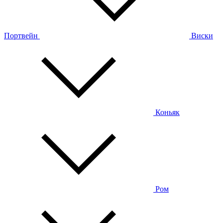
Портвейн
Виски
Коньяк
Ром