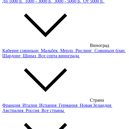
До 1000 р.
1000 - 3000 р.
3000 - 5000 р.
От 5000 р.
Виноград
Каберне совиньон
Мальбек
Мерло
Рислинг
Совиньон блан
Шардоне
Шираз
Все сорта винограда
Страна
Франция
Италия
Испания
Германия
Новая Зеландия
Австралия
Россия
Все страны