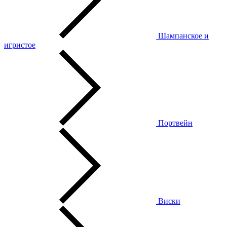
Шампанское и
игристое
Портвейн
Виски