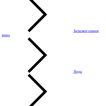
Безалкогольное
вино
Вода