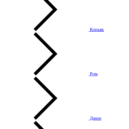
Коньяк
Ром
Джин