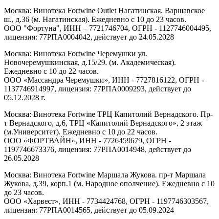
Москва: Винотека Fortwine Outlet Нагатинская. Варшавское
ш., д.36 (м. Нагатинская). Ежедневно с 10 до 23 часов.
ООО "Фортуна", ИНН – 7721746704, ОГРН - 1127746004495,
лицензия: 77РПА0004042, действует до 24.05.2028
Москва: Винотека Fortwine Черемушки ул.
Новочеремушкинская, д.15/29. (м. Академическая).
Ежедневно с 10 до 22 часов.
ООО «Массандра Черемушки», ИНН - 7727816122, ОГРН -
1137746914997, лицензия: 77РПА0009293, действует до
05.12.2028 г.
Москва: Винотека Fortwine ТРЦ Капитолий Вернадского. Пр-
т Вернадского, д.6, ТРЦ «Капитолий Вернадского», 2 этаж
(м.Университет). Ежедневно с 10 до 22 часов.
ООО «ФОРТВАЙН», ИНН - 7726459679, ОГРН -
1197746673376, лицензия: 77РПА0014948, действует до
26.05.2028
Москва: Винотека Fortwine Маршала Жукова. пр-т Маршала
Жукова, д.39, корп.1 (м. Народное ополчение). Ежедневно с 10
до 23 часов.
ООО «Харвест», ИНН - 7734424768, ОГРН - 1197746303567,
лицензия: 77РПА0014565, действует до 05.09.2024