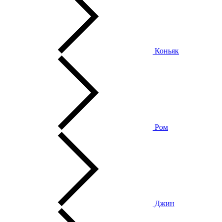
Коньяк
Ром
Джин