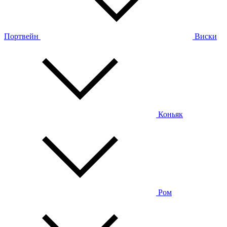
Портвейн
Виски
Коньяк
Ром