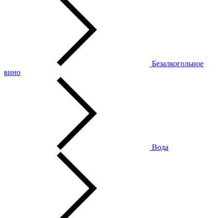
Безалкогольное
вино
Вода