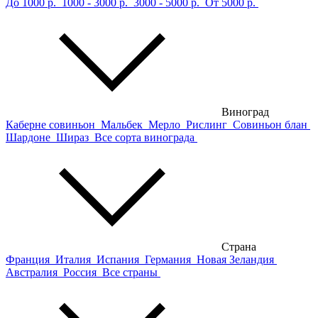
До 1000 р.
1000 - 3000 р.
3000 - 5000 р.
От 5000 р.
Виноград
Каберне совиньон
Мальбек
Мерло
Рислинг
Совиньон блан
Шардоне
Шираз
Все сорта винограда
Страна
Франция
Италия
Испания
Германия
Новая Зеландия
Австралия
Россия
Все страны