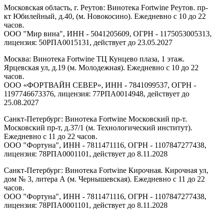
Московская область, г. Реутов: Винотека Fortwine Реутов. пр-
кт Юбилейный, д.40, (м. Новокосино). Ежедневно с 10 до 22
часов.
ООО "Мир вина", ИНН - 5041205609, ОГРН - 1175053005313,
лицензия: 50РПА0015131, действует до 23.05.2027
Москва: Винотека Fortwine ТЦ Кунцево плаза, 1 этаж.
Ярцевская ул, д.19 (м. Молодежная). Ежедневно с 10 до 22
часов.
ООО «ФОРТВАЙН СЕВЕР», ИНН - 7841099537, ОГРН -
1197746673376, лицензия: 77РПА0014948, действует до
25.08.2027
Санкт-Петербург: Винотека Fortwine Московский пр-т.
Московский пр-т, д.37/1 (м. Технологический институт).
Ежедневно с 11 до 22 часов.
ООО "Фортуна", ИНН - 7811471116, ОГРН - 1107847277438,
лицензия: 78РПА0001101, действует до 8.11.2028
Санкт-Петербург: Винотека Fortwine Кирочная. Кирочная ул,
дом № 3, литера А (м. Чернышевская). Ежедневно с 11 до 22
часов.
ООО "Фортуна", ИНН - 7811471116, ОГРН - 1107847277438,
лицензия: 78РПА0001101, действует до 8.11.2028