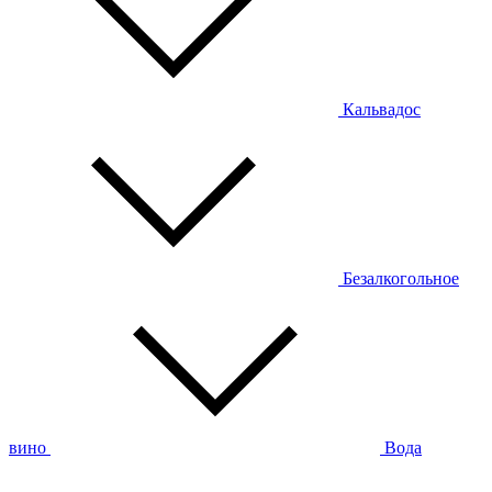
Кальвадос
Безалкогольное
вино
Вода