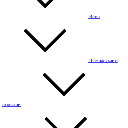
Вино
Шампанское и
игристое