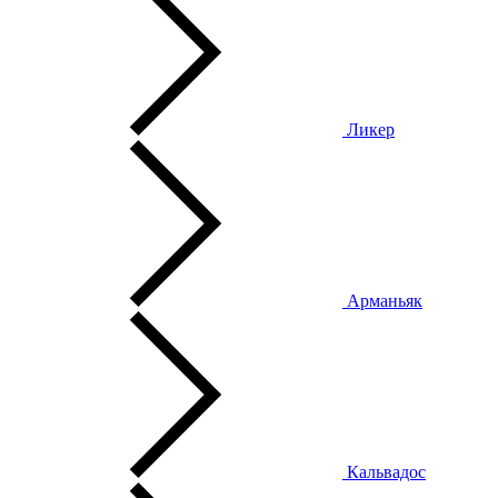
Ликер
Арманьяк
Кальвадос