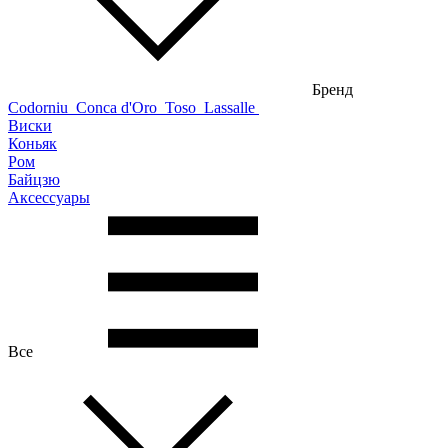
Бренд
Codorniu
Conca d'Oro
Toso
Lassalle
Виски
Коньяк
Ром
Байцзю
Аксессуары
Все