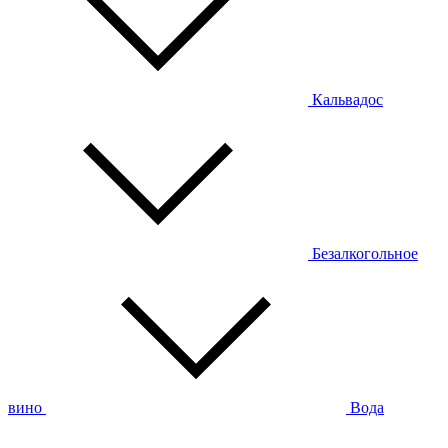
Кальвадос
Безалкогольное
вино
Вода