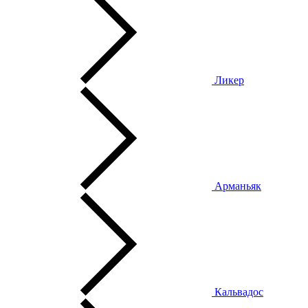
Ликер
Арманьяк
Кальвадос