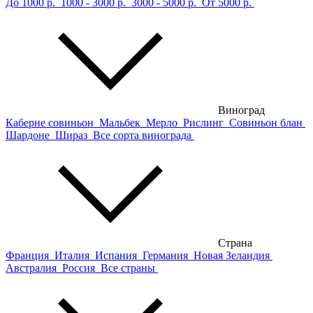
До 1000 р.
1000 - 3000 р.
3000 - 5000 р.
От 5000 р.
Виноград
Каберне совиньон
Мальбек
Мерло
Рислинг
Совиньон блан
Шардоне
Шираз
Все сорта винограда
Страна
Франция
Италия
Испания
Германия
Новая Зеландия
Австралия
Россия
Все страны