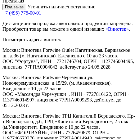
Предзаказ
Уточнить наличие/поступление
Под заказ
+7 (495) 775-00-01
Дистанционная продажа алкогольной продукции запрещена.
Приобрести товар вы можете в одной из наших
«Винотек»
.
Посмотреть адреса винотек
Москва: Винотека Fortwine Outlet Нагатинская. Варшавское
ш., д.36 (м. Нагатинская). Ежедневно с 10 до 23 часов.
ООО "Фортуна", ИНН – 7721746704, ОГРН - 1127746004495,
лицензия: 77РПА0004042, действует до 24.05.2028
Москва: Винотека Fortwine Черемушки ул.
Новочеремушкинская, д.15/29. (м. Академическая).
Ежедневно с 10 до 22 часов.
ООО «Массандра Черемушки», ИНН - 7727816122, ОГРН -
1137746914997, лицензия: 77РПА0009293, действует до
05.12.2028 г.
Москва: Винотека Fortwine ТРЦ Капитолий Вернадского. Пр-
т Вернадского, д.6, ТРЦ «Капитолий Вернадского», 2 этаж
(м.Университет). Ежедневно с 10 до 22 часов.
ООО «ФОРТВАЙН», ИНН - 7726459679, ОГРН -
1197746673376, лицензия: 77РПА0014948, действует до