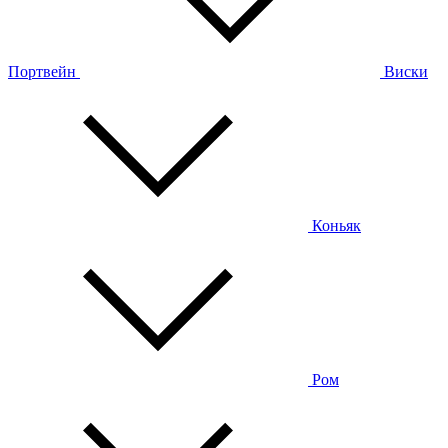
Портвейн
Виски
Коньяк
Ром