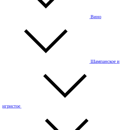
Вино
Шампанское и
игристое