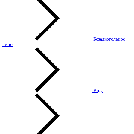
Безалкогольное
вино
Вода