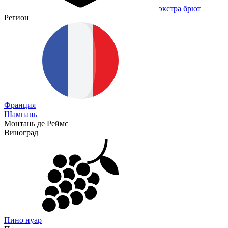
экстра брют
Регион
Франция
Шампань
Монтань де Реймс
Виноград
Пино нуар