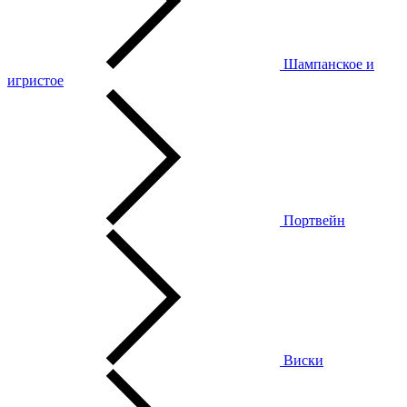
Шампанское и
игристое
Портвейн
Виски