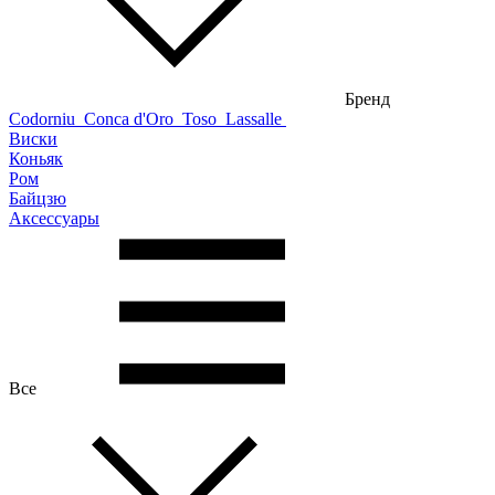
Бренд
Codorniu
Conca d'Oro
Toso
Lassalle
Виски
Коньяк
Ром
Байцзю
Аксессуары
Все