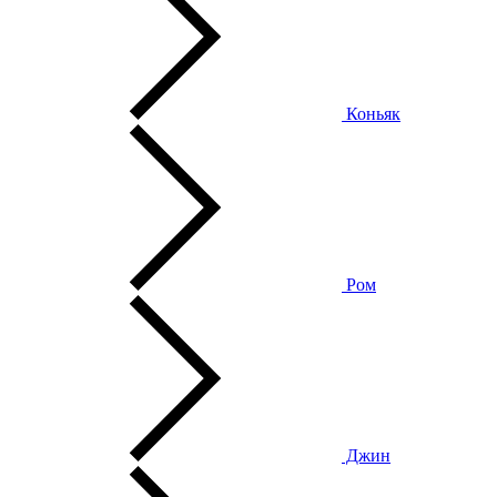
Коньяк
Ром
Джин