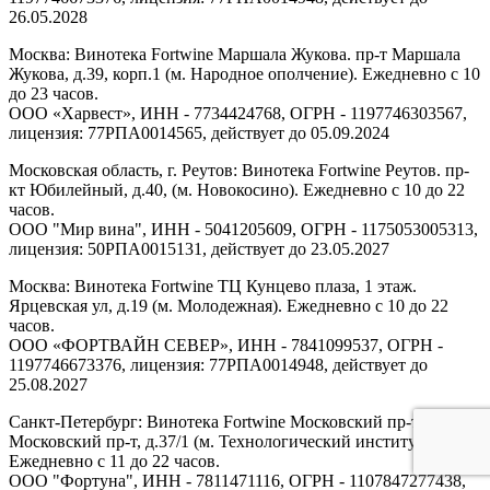
26.05.2028
Москва: Винотека Fortwine Маршала Жукова. пр-т Маршала
Жукова, д.39, корп.1 (м. Народное ополчение). Ежедневно с 10
до 23 часов.
ООО «Харвест», ИНН - 7734424768, ОГРН - 1197746303567,
лицензия: 77РПА0014565, действует до 05.09.2024
Московская область, г. Реутов: Винотека Fortwine Реутов. пр-
кт Юбилейный, д.40, (м. Новокосино). Ежедневно с 10 до 22
часов.
ООО "Мир вина", ИНН - 5041205609, ОГРН - 1175053005313,
лицензия: 50РПА0015131, действует до 23.05.2027
Москва: Винотека Fortwine ТЦ Кунцево плаза, 1 этаж.
Ярцевская ул, д.19 (м. Молодежная). Ежедневно с 10 до 22
часов.
ООО «ФОРТВАЙН СЕВЕР», ИНН - 7841099537, ОГРН -
1197746673376, лицензия: 77РПА0014948, действует до
25.08.2027
Санкт-Петербург: Винотека Fortwine Московский пр-т.
Московский пр-т, д.37/1 (м. Технологический институт).
Ежедневно с 11 до 22 часов.
ООО "Фортуна", ИНН - 7811471116, ОГРН - 1107847277438,