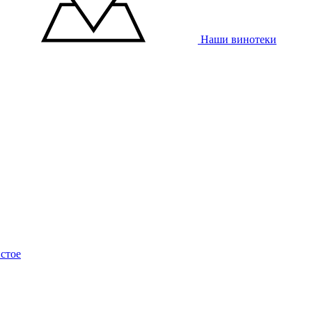
Наши винотеки
стое