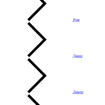
Ром
Джин
Ликер