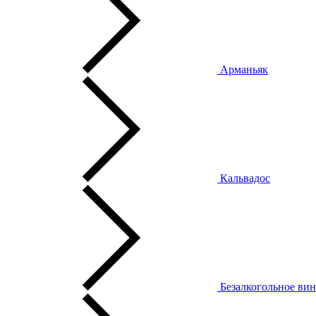
Арманьяк
Кальвадос
Безалкогольное ви